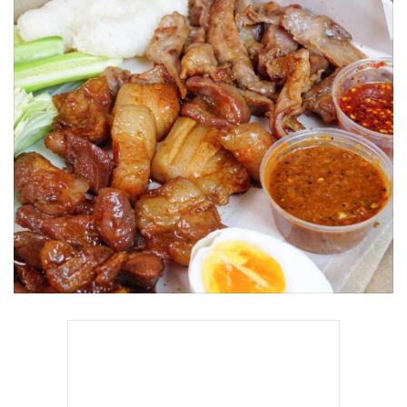
•
Good health & Well-being
•
Green Innovation & SD
•
Management & HR
•
MGR Live
•
Infographic
•
การเมือง
•
ท่องเที่ยว
•
กีฬา
•
ต่างประเทศ
•
Special Scoop
•
เศรษฐกิจ-ธุรกิจ
•
จีน
•
ชุมชน-คุณภาพชีวิต
•
อาชญากรรม
•
Motoring