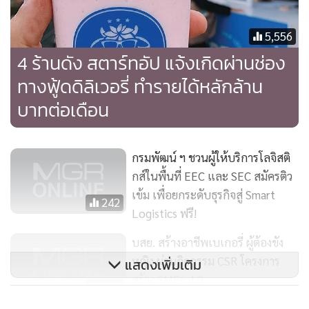
5,556
4 ร้านดัง สตาร์ทอัป แจ้งเกิดผ่านช่อง
ทางฟู้ดดิลิเวอรี่ ทำรายได้หลักล้าน
บาทต่อเดือน
กรมพัฒน์ ฯ ชวนผู้ให้บริการโลจิสติ
กส์ในพื้นที่ EEC และ SEC สมัครติว
เข้ม เพื่อยกระดับธุรกิจสู่ Smart
242
Logistics ฟรี!
บสย. สร้างอาชีพเบเกอรี่ ผู้ต้องขัง
หญิง ผ่านกิจกรรม CSR โครงการ
แสดงเพิ่มเติม
สร้าง SMEs 4.0
ทั้งนี้ พอทำร้านติดลม ตั้งใจว่าเปิดบริการเดลิเวอรี่อย่างเดียว เพราะ
242
เชื่อว่าตลาดเดลิเวอรี่ในประเทศไทยจะต้องมา และก็มาจริง พอเปิดได้1