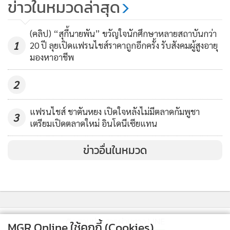
ข่าวในหมวดล่าสุด
เทคนิคสร้างยอดขายให้ปัง แบรนด์
ปี มีบริการแอปพลิเคชั่นสั่งและจัดส่งอาหาร เข้ามาให้บริการใน
ดังด้วย Storytelling
ประเทศไทยหลายราย เกิดการแข่งขันกันอย่างรุนแรง ช่วยดันยอดขาย
(คลิป) “สุกี้นายพัน” ขวัญใจนักศึกษาหลายสถาบันกว่า
864
อาหารในช่องทางออนไลน์เติบโตแบบก้าวกระโดด และทำให้เรามีตัว
1
20 ปี ลุยเปิดแฟรนไชส์ราคาถูกอีกครั้ง รับสังคมผู้สูงอายุ
มองหาอาชีพ
เลือกมากขึ้น และส่งผลให้ยอดขายหมูปลาร้าติดลม ในช่วงนั้นมียอด
ขายสูงไปถึงวันละ 40,000 บาท ในบางสาขา อย่างสาขาลาดพร้าว ที่
2
อยู่ในช่วงของการสร้างรถไฟฟ้า การจราจรที่ติดขัด ทำให้คนไม่ออกมา
กินอาหารนอกบ้าน ยอดขายหมูปลาร้าติดลมของเราเคยทำยอดขายสูง
แฟรนไชส์ ชาตันหยง เปิดใจหลังไม่มีตลาดกัมพูชา
3
ถึงเดือนละ 900,000 บาท
เตรียมเปิดตลาดใหม่ อินโดนีเซียแทน
ข่าวอื่นในหมวด
ติดตามข่าวสารผ่านทาง LINE
MGR Online ใช้คุกกี้ (Cookies)