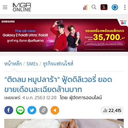
•
หน้าหลัก
•
ทันเหตุการณ์
•
ภาคใต้
•
ภูมิภาค
•
Online Section
หน้าหลัก
SMEs
ธุรกิจแฟรนไชส์
•
บันเทิง
•
ผู้จัดการรายวัน
“ติดลม หมูปลาร้า” ฟู้ดดิลิเวอรี่ ยอด
•
คอลัมนิสต์
ขายเดือนละเฉียดล้านบาท
•
ละคร
เผยแพร่:
4 ม.ค. 2563 12:28
โดย: ผู้จัดการออนไลน์
•
CbizReview
22,415
•
Cyber BIZ
•
ผู้จัดกวน