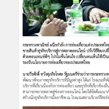
•
อินโดจีน
•
กองทุนรวม
•
Celeb Online
•
Factcheck
•
ญี่ปุ่น
•
News1
•
Gotomanager
กระทรวงพาณิชย์ ผนึกกำลัง การท่องเที่ยวแห่งประเทศ
ขายสินค้าธุรกิจบริการสู่การตลาดออนไลน์ ปรับวิธีคิด
ด้วยคอนเทนท์ดีๆ โปรโมชั่นโดนใจ เปลี่ยนคนเห็นให้เป็นลูกค
รองรับนโยบายการท่องเที่ยวของประเทศไทย
นายวีรศักดิ์ หวังศุภกิจโกศล รัฐมนตรีช่วยว่าการกระทรวงพ
พัฒนาศักยภาพธุรกิจบริการที่มีมูลค่าสูง ได้แก่ โรงแรมท
บริการที่เกี่ยวเนื่องกับการท่องเที่ยว และธุรกิจที่เกี่ยว
สามารถขยายตลาดสู่ช่องทางออนไลน์ โดยได้จัดสัมมนาเชิงป
สร้างนักธุรกิจบริการมืออาชีพ ณ โรงแรมสยามริเวอร์รีสอร์ท