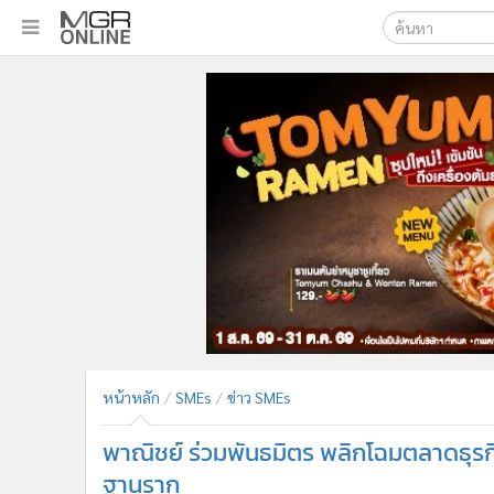
เลือกเครื่องมือท
•
หน้าหลัก
ค้นหา
•
ทันเหตุการณ์
Google
•
ภาคใต้
•
ภูมิภาค
MGR Onl
•
Online Section
ค้นหาขั
•
บันเทิง
•
ผู้จัดการรายวัน
•
คอลัมนิสต์
•
ละคร
•
CbizReview
•
Cyber BIZ
หน้าหลัก
SMEs
ข่าว SMEs
•
ผู้จัดกวน
•
Good health & Well-being
พาณิชย์ ร่วมพันธมิตร พลิกโฉมตลาดธุรก
•
Green Innovation & SD
ฐานราก