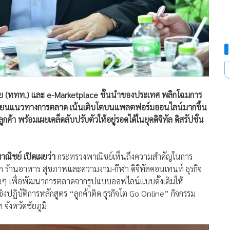
ไทย (ททท.) และ e-Marketplace ชั้นนำของประเทศ พลิกโฉมการ
/เปลี่ยนแนวทางการตลาด เน้นเติบโตบนแพลตฟอร์มออนไลน์มากขึ้น
้า พร้อมเผยเคล็ดลับปรับตัวให้อยู่รอดได้ในยุคดิจิทัล ดิสรัปชั่น
าณิชย์ เปิดเผยว่า
กระทรวงพาณิชย์เห็นถึงความสำคัญในการ
ี่พัก ร้านอาหาร สุขภาพและความงาม-กีฬา ดิจิทัลคอนเทนท์ ธุรกิจ
ข้องอื่นๆ เพื่อพัฒนาการตลาดจากรูปแบบออฟไลน์แบบดั้งเดิมให้
ฏิบัติการหลักสูตร “ลูกค้าติด ธุรกิจโต Go Online” กิจกรรม
 จังหวัดชัยภูมิ