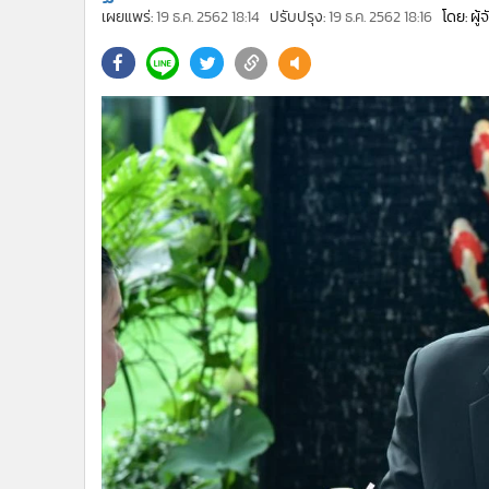
•
Management & HR
เผยแพร่:
19 ธ.ค. 2562 18:14
ปรับปรุง:
19 ธ.ค. 2562 18:16
โดย: ผู
•
MGR Live
•
Infographic
•
การเมือง
•
ท่องเที่ยว
•
กีฬา
•
ต่างประเทศ
•
Special Scoop
•
เศรษฐกิจ-ธุรกิจ
•
จีน
•
ชุมชน-คุณภาพชีวิต
•
อาชญากรรม
•
Motoring
•
เกม
•
วิทยาศาสตร์
•
SMEs
•
หุ้น