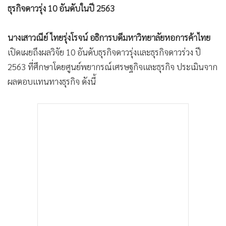
ธุรกิจดาวรุ่ง 10 อันดับในปี 2563
•
เกม
•
วิทยาศาสตร์
นางเสาวณีย์ ไทยรุ่งโรจน์ อธิการบดีมหาวิทยาลัยหอการค้าไทย
•
SMEs
เปิดเผยถึงผลวิจัย 10 อันดับธุรกิจดาวรุ่งและธุรกิจดาวร่วง ปี
•
หุ้น
2563 ที่ศึกษาโดยศูนย์พยากรณ์เศรษฐกิจและธุรกิจ ประเมินจาก
•
อินโดจีน
ผลตอบแทนทางธุรกิจ ดังนี้
•
กองทุนรวม
•
Celeb Online
•
Factcheck
•
ญี่ปุ่น
•
News1
•
Gotomanager