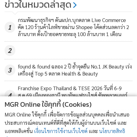
ธุรกิจเครื่องสำอางและครีมบำรุงผิว และที่ธุรกิจความเชื่อ ที่ในปี
ข่าวในหมวดล่าสุด
ยิ่งใหญ่อาณาจักรของขวัญ วันแรก
2562 ไม่ติด 1 ใน 10 ของธุรกิจดาวรุ่ง แต่มาติดในปีนี้ เนื่องจาก
ประเดิม 152 ล้านบาท
ปัจจุบันคนจำนวนมากต้องการหาที่พึ่งยึดเหนี่ยวจิตใจทั้งด้าน
539
กรมพัฒนาธุรกิจฯ ดันผปก.บุกตลาด Live Commerce
1
การงาน การเงิน ความรัก และความศรัทธา ประกอบกับความ
คัด 120 ร้านค้าไลฟ์ขายผ่าน Shopee โค้ดส่วนลดกว่า 2
ล้านบาท ตั้งเป้ายอดขายทะลุ 100 ล้านบาท 1 เดือน
เชื่อเรื่องเครื่องรางของขลัง สิ่งศักดิ์สิทธิ์ เป็นสิ่งที่คู่กับอารยธรรม
มาตลอด และเพิ่มขึ้นเรื่อยๆ รวมทั้งต้องการเสริมบารมี และที่
2
สำคัญลูกค้าบางกลุ่มพร้อมที่จ่ายในทุกราคาเพื่อสิ่งที่ตนเองเชื่อ
เป็นต้น
found & found ฉลอง 2 ปี ย้ำจุดยืน No.1 JK Beauty เร่ง
3
เครื่องสู่ Top 5 ตลาด Health & Beauty
Franchise Expo Thailand & TESE 2026 วันที่ 6-9
4
ส.ค.69 เมืองทองธานี พบทัพแฟรนไชส์ ซัพพลายเออร์
กว่า 250 บูธ
MGR Online ใช้คุกกี้ (Cookies)
MGR Online ใช้คุกกี้ เพื่อจัดการข้อมูลส่วนบุคคลเพื่อนำเสนอ
ข่าวอื่นในหมวด
ประสบการณ์คอนเทนต์ที่ดีที่สุดให้กับผู้อ่านบนเว็บไซต์ และ
แอพพลิเคชั่น
เงื่อนไขการใช้งานเว็บไซต์
และ
นโยบายสิทธิ