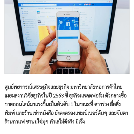
•
Good health & Well-being
•
Green Innovation & SD
•
Management & HR
•
MGR Live
•
Infographic
•
การเมือง
•
ท่องเที่ยว
•
กีฬา
•
ต่างประเทศ
•
Special Scoop
ศูนย์พยากรณ์เศรษฐกิจและธุรกิจ มหาวิทยาลัยหอการค้าไทย
•
เศรษฐกิจ-ธุรกิจ
เผยผลงานวิจัยธุรกิจในปี 2563 ชี้ ธุรกิจแพลตฟอร์ม ตัวกลางซื้อ
•
จีน
ขายออนไลน์มาแรงขึ้นเป็นอันดับ 1 ในขณะที่ ดาวร่วง สื่อสิ่ง
•
ชุมชน-คุณภาพชีวิต
พิมพ์ และร้านเช่าหนังสือ ยังคงครองแชมป์เบอร์ต้นๆ และจับตา
•
อาชญากรรม
ร้านกาแฟ ชานมไข่มุก ทำเลไม่ดีจริง มีเจ๊ง
•
Motoring