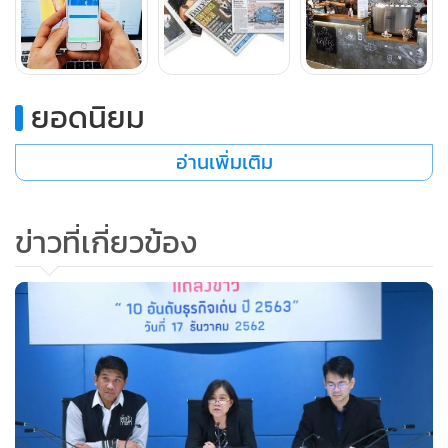
ธุรกิจบนสตรีทฟู้ด เป็นธุรกิจที่ได้รับความนิยมจากนักท่องเที่ยว
ทั้งไทยและต่างประเทศ ที่สำคัญรัฐบาลและภาคเอกชนมีนโยบาย
สนับสนุนการเปิดถนนคนเดิน เพื่อดึงดูดการท่องเที่ยว และเชื่อ
เสียงของประเทศด้านสตรีทฟู้ด ค่อนข้างมีชื่อเสียงในระดับโลก
ยอดนิยม
อันดับ 7.
ธุรกิจเกี่ยวกับผู้สูงอายุ
อ่านเพิ่มเติม
อันดับ 8
.ธุรกิจฟินเทค การชำระเงินผ่านระบบเทคโนโลยี และ
ข่าวที่เกี่ยวข้อง
ธุรกิจพลังงาน