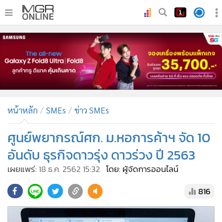
•
หน้าหลัก
•
ทันเหตุการณ์
•
ภาคใต้
•
ภูมิภาค
•
Online Section
หน้าหลัก
SMEs
ข่าว SMEs
•
บันเทิง
•
ผู้จัดการรายวัน
ศูนย์พยากรณ์ศก. ม.หอการค้าฯ จัด 10
•
คอลัมนิสต์
อันดับ ธุรกิจดาวรุ่ง ดาวร่วง ปี 2563
•
ละคร
เผยแพร่:
18 ธ.ค. 2562 15:32
โดย: ผู้จัดการออนไลน์
•
CbizReview
816
•
Cyber BIZ
•
ผู้จัดกวน