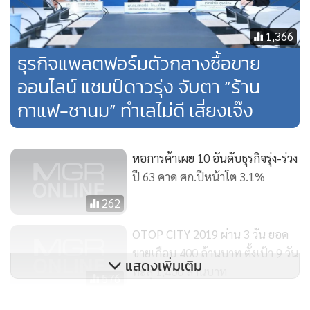
1,366
ธุรกิจแพลตฟอร์มตัวกลางซื้อขาย
ออนไลน์ แชมป์ดาวรุ่ง จับตา “ร้าน
กาแฟ-ชานม” ทำเลไม่ดี เสี่ยงเจ๊ง
หอการค้าเผย 10 อันดับธุรกิจรุ่ง-ร่วง
ปี 63 คาด ศก.ปีหน้าโต 3.1%
262
อันดับ 9
.ธุรกิจก่อสร้างและโครงสร้างพื้นฐาน ธุรกิจที่ปรึกษา
OTOP CITY 2019 ผ่าน 3 วัน ยอด
กฎหมาย บัญชี
ขายเกือบ 400 ล้านบาท ตั้งเป้า 9 วัน
แสดงเพิ่มเติม
ทะลุ 1,400 ล้านบาท
576
และ อันดับ 10
.ธุรกิจความเชื่อ ธุรกิจเกี่ยวด้านการท่องเที่ยวและ
เริ่มแล้ว OTOP CITY 2019 ส่งท้ายปี