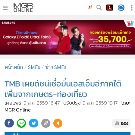
•
หน้าหลัก
•
ทันเหตุการณ์
•
ภาคใต้
•
ภูมิภาค
•
Online Section
หน้าหลัก
SMEs
ข่าว SMEs
•
บันเทิง
•
ผู้จัดการรายวัน
TMB เผยดัชนีเชื่อมั่นเอสเอ็มอีภาคใต้
•
คอลัมนิสต์
เพิ่มจากเกษตร-ท่องเที่ยว
•
ละคร
เผยแพร่:
9 ส.ค. 2559 16:47
ปรับปรุง:
9 ส.ค. 2559 19:17
โดย:
•
CbizReview
MGR Online
•
Cyber BIZ
188
•
ผู้จัดกวน