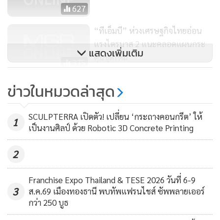
ของภาครัฐ และภาคท่องเที่ยวที่ช่วยสนับสนุนการขับเคลื่อน
627
เศรษฐกิจภายในของประเทศ อย่างไรก็ตาม ปัจจัยทางการเมืองยัง
“ทีเอ็มบี” ห่วงเศรษฐกิจไทยอ่อน
ไม่ใช่ปัจจัยหลักที่ส่งผลกระทบต่อความเชื่อมั่นของผู้ประกอบ
แรงไตรมาส 2 แนะคลอดแผนกระ
การเอสเอ็มอีในขณะนี้
แสดงเพิ่มเติม
ตุ้นชุดใหม่
375
* * * คลิก Like เพื่อมาเป็นแฟนเพจของหน้า "SMEsผู้จัดการ"
คาดสงกรานต์ SMEs ภูธร หงอย!
ข่าวในหมวดล่าสุด
รับข่าวสารในแวดวงธุรกิจเอสเอ็มอีที่สมบูรณ์แบบที่สุด และร่วม
เหตุภัยแล้ง-สินค้าเกษตรตกต่ำ
สนุกกับกิจกรรมลุ้นรับของรางวัลมากมาย คลิกที่นี่เลย!! * * *
217
SCULPTERRA เปิดตัว! เปลี่ยน ‘กระถางคอนกรีต’ ให้
1
เป็นงานศิลป์ ด้วย Robotic 3D Concrete Printing
2
Franchise Expo Thailand & TESE 2026 วันที่ 6-9
3
ส.ค.69 เมืองทองธานี พบทัพแฟรนไชส์ ซัพพลายเออร์
กว่า 250 บูธ