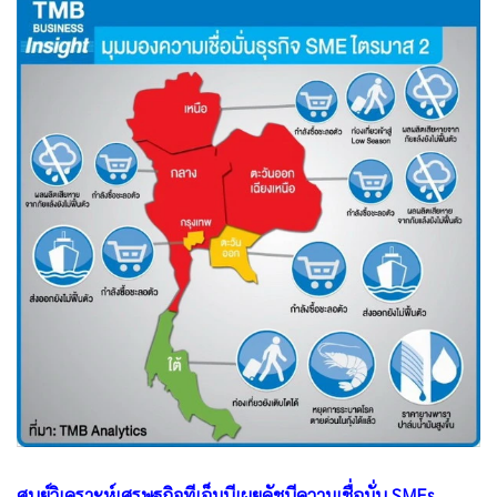
•
Good health & Well-being
•
Green Innovation & SD
•
Management & HR
•
MGR Live
•
Infographic
•
การเมือง
•
ท่องเที่ยว
•
กีฬา
•
ต่างประเทศ
•
Special Scoop
•
เศรษฐกิจ-ธุรกิจ
•
จีน
•
ชุมชน-คุณภาพชีวิต
•
อาชญากรรม
•
Motoring
ศูนย์วิเคราะห์เศรษฐกิจทีเอ็มบีเผยดัชนีความเชื่อมั่น SMEs