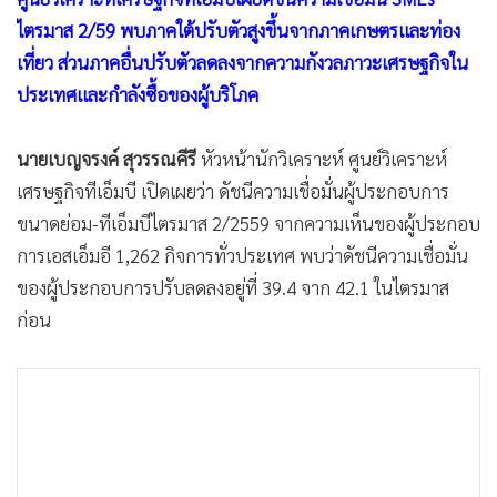
•
เกม
ไตรมาส 2/59 พบภาคใต้ปรับตัวสูงขึ้นจากภาคเกษตรและท่อง
•
วิทยาศาสตร์
เที่ยว ส่วนภาคอื่นปรับตัวลดลงจากความกังวลภาวะเศรษฐกิจใน
•
SMEs
ประเทศและกำลังซื้อของผู้บริโภค
•
หุ้น
•
อินโดจีน
นายเบญจรงค์ สุวรรณคีรี
หัวหน้านักวิเคราะห์ ศูนย์วิเคราะห์
•
กองทุนรวม
เศรษฐกิจทีเอ็มบี เปิดเผยว่า ดัชนีความเชื่อมั่นผู้ประกอบการ
ขนาดย่อม-ทีเอ็มบีไตรมาส 2/2559 จากความเห็นของผู้ประกอบ
•
Celeb Online
การเอสเอ็มอี 1,262 กิจการทั่วประเทศ พบว่าดัชนีความเชื่อมั่น
•
Factcheck
ของผู้ประกอบการปรับลดลงอยู่ที่ 39.4 จาก 42.1 ในไตรมาส
•
ญี่ปุ่น
ก่อน
•
News1
•
Gotomanager