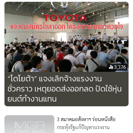
อันดับ 2 จะแตกต่างกัน คือ ภาคเหนือ ภาคตะวันออกเฉียงเหนือ
และภาคกลาง ยังกังวลกับปัญหาภัยแล้งเพิ่มขึ้นจากไตรมาสแรก
และตามมาด้วยความกังวลด้านสภาพคล่องของธุรกิจตึงตัว
เนื่องจากรายได้ภาคเกษตรยังหดตัวเพราะภัยแล้ง การท่องเที่ยว
เข้าสู่ช่วง Low Season และประมงบางพื้นที่ของภาคกลาง
(สมุทรสาคร) ได้รับผลกระทบจาก TIP และ IUU สำหรับ
กรุงเทพฯ และปริมณฑล รวมถึงภาคตะวันออก มีความกังวลรอง
3,376
ลงมาด้านสภาพคล่องตึงตัวและปัญหาขาดแคลนแรงงาน
“โตโยต้า” แจงเลิกจ้างแรงงาน
คุณภาพ ตามลำดับ
ชั่วคราว เหตุยอดส่งออกลด ปัดใช้หุ่น
อย่างไรก็ตาม ศูนย์วิเคราะห์เศรษฐกิจฯ มองว่าเศรษฐกิจไทยยังคง
ยนต์ทำงานแทน
ต้องเผชิญกับภาวะชะลอตัวต่อไปในไตรมาส 3 เนื่องจากกำลังซื้อ
ภาพรวมของประเทศยังฟื้นตัวอย่างช้า ๆ ราคาสินค้าเกษตรแม้
3 สมาคมอสังหาฯ ร่อนหนังสือ
จะปรับตัวขึ้นบ้างแต่ยังอยู่ในระดับต่ำ แม้ปริมาณผลผลิตยังไม่
กระทุ้งรัฐแก้ปัญหาแรงงาน
กลับคืนสู่ระดับปกติ มีเพียงปัจจัยหนุนจากการใช้จ่ายและลงทุน