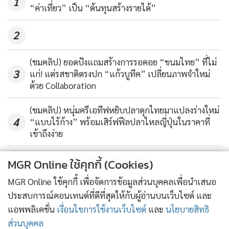
1
“ค่าเที่ยว” เป็น “ต้นทุนสร้างรายได้”
2
(ชมคลิป) ยอดปังแถมสร้างการรอคอย “ขนมไทย” ที่ไม่
3
แก่! แต่รสชาติตรงปก “แก้วบูทีค” เปลี่ยนภาพจำใหม่
จนกระทั่งเมื่อมีเวลาว่างจึงลองนำชิ้นส่วนนาฬิกาทำเป็นเครื่อง
ด้วย Collaboration
ประดับ “
The Watch Collection”
แหวนนาฬิกา 4 วง ที่ไม่
(ชมคลิป) หนุ่มครีเอทีฟหยิบปลาดุกไทยมาแปลงร่างใหม่
สามารถดูเวลาได้ แต่เป็นเครื่องประดับมีสไตล์ไม่ซ้ำใคร ใครเห็น
4
“แบบไร้ก้าง” พร้อมเสิร์ฟฟีลปลาไหลญี่ปุ่นในราคาที่
ต้องไม่พลาดหยิบขึ้นมาดู หรือขอชมจากนิ้วของผู้สวมใส่เลยที
เข้าถึงง่าย
เดียว
ข่าวอื่นในหมวด
MGR Online ใช้คุกกี้ (Cookies)
MGR Online ใช้คุกกี้ เพื่อจัดการข้อมูลส่วนบุคคลเพื่อนำเสนอ
ประสบการณ์คอนเทนต์ที่ดีที่สุดให้กับผู้อ่านบนเว็บไซต์ และ
แอพพลิเคชั่น
เงื่อนไขการใช้งานเว็บไซต์
และ
นโยบายสิทธิ
ส่วนบุคคล