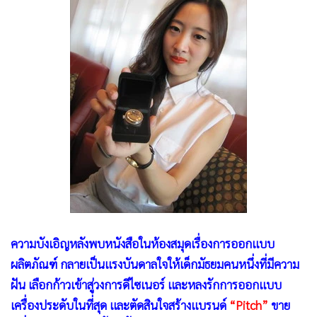
•
Good health & Well-being
•
Green Innovation & SD
•
Management & HR
•
MGR Live
•
Infographic
•
การเมือง
•
ท่องเที่ยว
•
กีฬา
•
ต่างประเทศ
•
Special Scoop
•
เศรษฐกิจ-ธุรกิจ
•
จีน
ความบังเอิญหลังพบหนังสือในห้องสมุดเรื่องการออกแบบ
•
ชุมชน-คุณภาพชีวิต
ผลิตภัณฑ์ กลายเป็นแรงบันดาลใจให้เด็กมัธยมคนหนึ่งที่มีความ
ฝัน เลือกก้าวเข้าสู่วงการดีไซเนอร์ และหลงรักการออกแบบ
•
อาชญากรรม
เครื่องประดับในที่สุด และตัดสินใจสร้างแบรนด์
“Pitch”
ขาย
•
Motoring