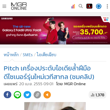
•
หน้าหลัก
•
ทันเหตุการณ์
•
ภาคใต้
•
ภูมิภาค
•
Online Section
หน้าหลัก
SMEs
ไอเดียเฉียบ
•
บันเทิง
•
ผู้จัดการรายวัน
Pitch เครื่องประดับไอเดียล้ำฝีมือ
•
คอลัมนิสต์
ดีไซเนอร์รุ่นใหม่เวทีสากล (ชมคลิป)
•
ละคร
เผยแพร่:
20 เม.ย. 2555 09:01
โดย: MGR Online
•
CbizReview
1,378
•
Cyber BIZ
•
ผู้จัดกวน