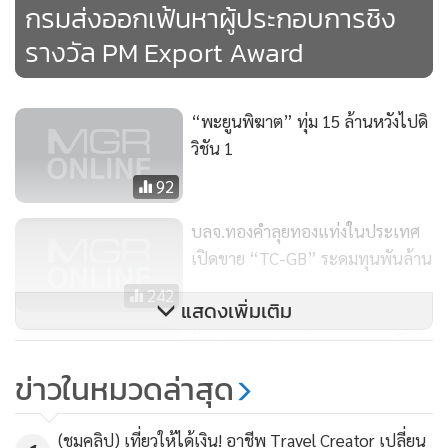
กรมส่งออกเฟ้นหาผู้ประกอบการชิง
รางวัล PM Export Award
“พะยูนพิฆาต” ทุ่ม 15 ล้านหวังไปดิ
วิชัน 1
92
บลจ.ทองคำลุยทองแท่งในประเทศ
เปิดขาย “TC-GB” ระดมทุนพันล้าน
242
แสดงเพิ่มเติม
รัฐบาลเผยยอดสมัครกองทุนสตรีกว่า
3.7 ล้านรายทั่วประเทศ
ข่าวในหมวดล่าสุด
107
(ชมคลิป) เที่ยวให้ได้เงิน! อาชีพ Travel Creator เปลี่ยน