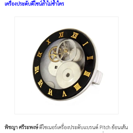
เครื่องประดับดีไซน์ล้ำไม่ซ้ำใคร
•
เกม
•
วิทยาศาสตร์
•
SMEs
•
หุ้น
•
อินโดจีน
•
กองทุนรวม
•
Celeb Online
•
Factcheck
•
ญี่ปุ่น
•
News1
•
Gotomanager
พิชญา ศรีระพงษ์
ดีไซเนอร์เครื่องประดับแบรนด์ Pitch ย้อนเส้น