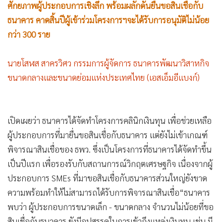
•
Good health & Well-being
ศักยภาพผู้ประกอบการเชิงลึก พร้อมผลักดันยื่นขอสินเชื่อกับ
•
Green Innovation & SD
ธนาคาร คาดสิ้นปีผู้เข้าร่วมโครงการฯจะได้รับการอนุมัติไม่น้อย
•
Management & HR
กว่า 300 ราย
•
MGR Live
•
Infographic
นายโสฬส สาครวิศว กรรมการผู้จัดการ ธนาคารพัฒนาวิสาหกิจ
•
การเมือง
ขนาดกลางและขนาดย่อมแห่งประเทศไทย (เอสเอ็มอีแบงก์)
•
ท่องเที่ยว
•
กีฬา
เปิดเผยว่า ธนาคารได้จัดทำโครงการคลินิกเงินทุน เพื่อช่วยเหลือ
•
ต่างประเทศ
ผู้ประกอบการที่มายื่นขอสินเชื่อกับธนาคาร แต่ยังไม่เข้าเกณฑ์
•
Special Scoop
พิจารณาสินเชื่อของ ธพว. ซึ่งเป็นโครงการที่ธนาคารได้จัดทำขึ้น
•
เศรษฐกิจ-ธุรกิจ
เป็นปีแรก เพื่อรองรับกับสถานการณ์วิกฤตเศรษฐกิจ เนื่องจากผู้
•
จีน
ประกอบการ SMEs ที่มาขอสินเชื่อกับธนาคารส่วนใหญ่ยังขาด
•
ชุมชน-คุณภาพชีวิต
ความพร้อมทำให้ไม่สามารถได้รับการพิจารณาสินเชื่อ
“ธนาคาร
•
อาชญากรรม
พบว่า ผู้ประกอบการขนาดเล็ก - ขนาดกลาง จำนวนไม่น้อยที่ขอ
•
Motoring
สินเชื่อกับธนาคาร ยังมีอุปสรรคในการเข้าถึงแหล่งเงินทุน เช่น มี