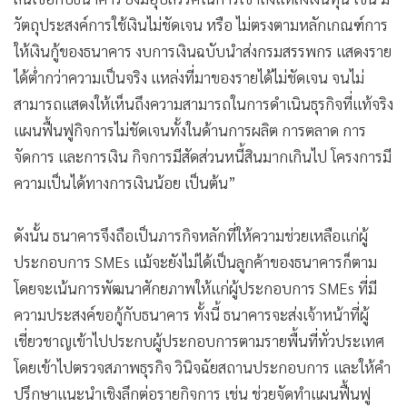
•
เกม
วัตถุประสงค์การใช้เงินไม่ชัดเจน หรือ ไม่ตรงตามหลักเกณฑ์การ
•
วิทยาศาสตร์
ให้เงินกู้ของธนาคาร งบการเงินฉบับนำส่งกรมสรรพกร แสดงราย
•
SMEs
ได้ต่ำกว่าความเป็นจริง แหล่งที่มาของรายได้ไม่ชัดเจน จนไม่
•
หุ้น
สามารถแสดงให้เห็นถึงความสามารถในการดำเนินธุรกิจที่แท้จริง
•
อินโดจีน
แผนฟื้นฟูกิจการไม่ชัดเจนทั้งในด้านการผลิต การตลาด การ
•
กองทุนรวม
จัดการ และการเงิน กิจการมีสัดส่วนหนี้สินมากเกินไป โครงการมี
ความเป็นได้ทางการเงินน้อย เป็นต้น”
•
Celeb Online
•
Factcheck
ดังนั้น ธนาคารจึงถือเป็นภารกิจหลักที่ให้ความช่วยเหลือแก่ผู้
•
ญี่ปุ่น
ประกอบการ SMEs แม้จะยังไม่ได้เป็นลูกค้าของธนาคารก็ตาม
•
News1
โดยจะเน้นการพัฒนาศักยภาพให้แก่ผู้ประกอบการ SMEs ที่มี
•
Gotomanager
ความประสงค์ขอกู้กับธนาคาร ทั้งนี้ ธนาคารจะส่งเจ้าหน้าที่ผู้
เชี่ยวชาญเข้าไปประกบผู้ประกอบการตามรายพื้นที่ทั่วประเทศ
โดยเข้าไปตรวจสภาพธุรกิจ วินิจฉัยสถานประกอบการ และให้คำ
ปรึกษาแนะนำเชิงลึกต่อรายกิจการ เช่น ช่วยจัดทำแผนฟื้นฟู