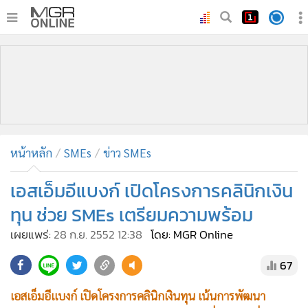
•
หน้าหลัก
•
ทันเหตุการณ์
•
ภาคใต้
•
ภูมิภาค
•
Online Section
หน้าหลัก
SMEs
ข่าว SMEs
•
บันเทิง
•
ผู้จัดการรายวัน
เอสเอ็มอีแบงก์ เปิดโครงการคลินิกเงิน
•
คอลัมนิสต์
ทุน ช่วย SMEs เตรียมความพร้อม
•
ละคร
เผยแพร่:
28 ก.ย. 2552 12:38
โดย: MGR Online
•
CbizReview
67
•
Cyber BIZ
•
ผู้จัดกวน
เอสเอ็มอีแบงก์ เปิดโครงการคลินิกเงินทุน เน้นการพัฒนา