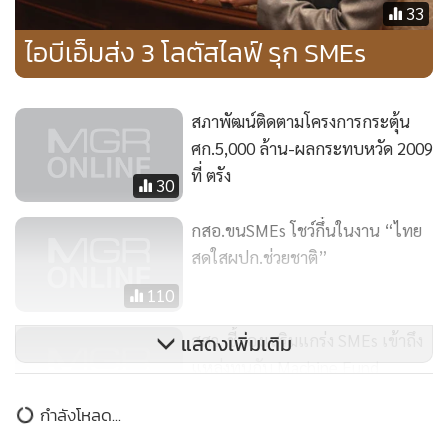
33
ไอบีเอ็มส่ง 3 โลตัสไลฟ์ รุก SMEs
สภาพัฒน์ติดตามโครงการกระตุ้น
ศก.5,000 ล้าน-ผลกระทบหวัด 2009
ที่ ตรัง
30
กสอ.ขนSMEs โชว์กึ๋นในงาน “ไทย
สดใสผปก.ช่วยชาติ”
110
สสว. ชี้ช่องเสริมแกร่ง SMEs เข้าถึง
แสดงเพิ่มเติม
แหล่งทุนกับ Machine Fund
97
กำลังโหลด...