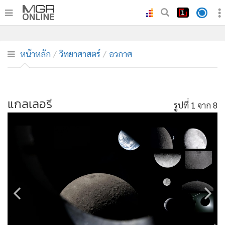
•
หน้าหลัก
•
ทันเหตุการณ์
หน้าหลัก
วิทยาศาสตร์
อวกาศ
•
ภาคใต้
•
ภูมิภาค
•
แกลเลอรี
Online Section
รูปที่
1
จาก 8
•
บันเทิง
•
ผู้จัดการรายวัน
•
คอลัมนิสต์
•
ละคร
•
CbizReview
•
Cyber BIZ
•
ผู้จัดกวน