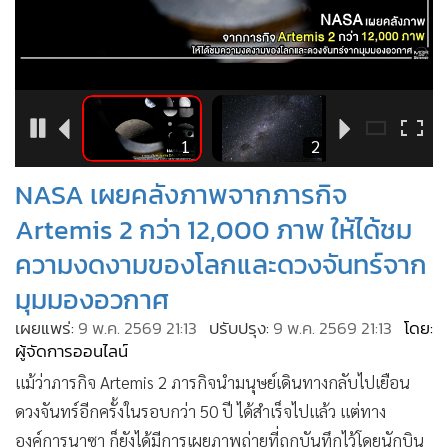
•
Good health & Well-being
•
Green Innovation & SD
•
Management & HR
•
MGR Live
•
Infographic
8
1
2
•
การเมือง
NASA เผยคลังภาพจากภารกิจ
•
ท่องเที่ยว
•
กีฬา
Artemis 2 กว่า 12,000 ภาพ ให้ได้ชม
•
ต่างประเทศ
ความงดงามของโลกและดวงจันทร์จาก
•
Special Scoop
มุมมองอวกาศ
•
เศรษฐกิจ-ธุรกิจ
เผยแพร่:
9 พ.ค. 2569 21:13
ปรับปรุง:
9 พ.ค. 2569 21:13
โดย:
•
จีน
ผู้จัดการออนไลน์
•
ชุมชน-คุณภาพชีวิต
แม้ว่าภารกิจ Artemis 2 ภารกิจนำมนุษย์เดินทางกลับไปเยือน
•
อาชญากรรม
ดวงจันทร์อีกครั้งในรอบกว่า 50 ปี ได้สำเร็จไปแล้ว แต่ทาง
•
Motoring
องค์การนาซา ก็ยังได้มีการเผยภาพถ่ายที่ถูกบันทึกไว้โดยนักบิน