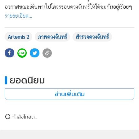
•
เกม
อวกาศขณะเดินทางไปโคจรรอบดวงจันทร์ให้ได้ชมกันอยู่เรื่อยๆ
•
วิทยาศาสตร์
รายละเอียด...
•
SMEs
•
หุ้น
Artemis 2
ภาพดวงจันทร์
สำรวจดวงจันทร์
•
อินโดจีน
5,066
•
กองทุนรวม
•
Celeb Online
•
Factcheck
ยอดนิยม
•
ญี่ปุ่น
•
News1
อ่านเพิ่มเติม
•
Gotomanager
กำลังโหลด...