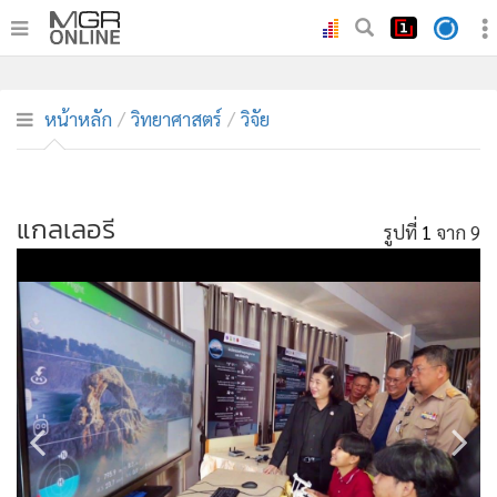
•
หน้าหลัก
•
ทันเหตุการณ์
หน้าหลัก
วิทยาศาสตร์
วิจัย
•
ภาคใต้
•
ภูมิภาค
•
แกลเลอรี
Online Section
รูปที่
1
จาก 9
•
บันเทิง
•
ผู้จัดการรายวัน
•
คอลัมนิสต์
•
ละคร
•
CbizReview
•
Cyber BIZ
•
ผู้จัดกวน