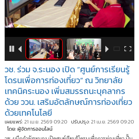
•
Good health & Well-being
•
Green Innovation & SD
•
Management & HR
•
MGR Live
•
Infographic
•
การเมือง
9
1
2
•
ท่องเที่ยว
วช. ร่วม จ.ระนอง เปิด “ศูนย์การเรียนรู้
•
กีฬา
•
ต่างประเทศ
โดรนเพื่อการท่องเที่ยว” ณ วิทยาลัย
•
Special Scoop
เทคนิคระนอง เพิ่มสมรรถนะบุคลากร
•
เศรษฐกิจ-ธุรกิจ
ด้วย ววน. เสริมอัตลักษณ์การท่องเที่ยว
•
จีน
ด้วยเทคโนโลยี
•
ชุมชน-คุณภาพชีวิต
เผยแพร่:
21 เม.ย. 2569 09:20
ปรับปรุง:
21 เม.ย. 2569 09:20
•
อาชญากรรม
โดย: ผู้จัดการออนไลน์
•
Motoring
วช. ผนึกกำลังระนอง เปิดศูนย์เรียนรู้โดรนเพื่อการท่องเที่ยว ปั้น