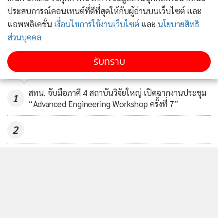
ยอดนิยม
ประสบการณ์คอนเทนต์ที่ดีที่สุดให้กับผู้อ่านบนเว็บไซต์ และ
แอพพลิเคชั่น
เงื่อนไขการใช้งานเว็บไซต์
และ
นโยบายสิทธิ
อ่านเพิ่มเติม
ส่วนบุคคล
รับทราบ
ข่าวในหมวดล่าสุด
สทน. จับมือภาคี 4 สถาบันวิจัยใหญ่ เปิดฉากงานประชุม
1
“Advanced Engineering Workshop ครั้งที่ 7”
2
NARIT ชวนเที่ยวงานสัปดาห์วิทยาศาสตร์ “NARIT
3
SCIENCE WEEK 2026” ร่วมออกเดินทางสู่โลกแห่ง
ดาราศาสตร์และวิทยาศาสตร์
วว. จับมือภาคเอกชน/เครือข่ายเกษตรกร ยกระดับการ
4
ผลิตดาวเรืองคุณภาพสูงด้วยเทคโนโลยีและนวัตกรรม