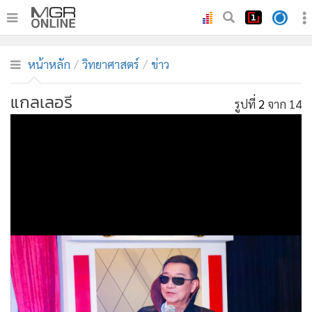
•
หน้าหลัก
หน้าหลัก
วิทยาศาสตร์
ข่าว
•
ทันเหตุการณ์
•
ภาคใต้
แกลเลอรี
รูปที่
2
จาก 14
•
ภูมิภาค
•
Online Section
•
บันเทิง
•
ผู้จัดการรายวัน
•
คอลัมนิสต์
•
ละคร
•
CbizReview
•
Cyber BIZ
•
ผู้จัดกวน