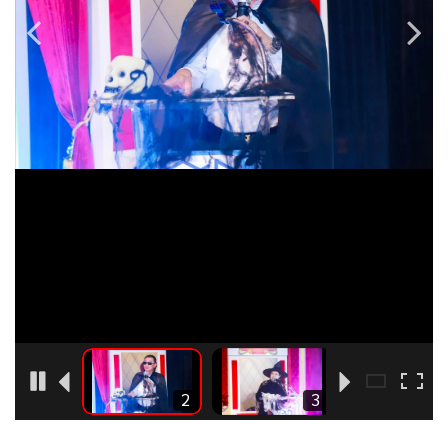
•
Good health & Well-being
•
Green Innovation & SD
•
Management & HR
•
MGR Live
•
Infographic
•
การเมือง
•
ท่องเที่ยว
•
กีฬา
•
ต่างประเทศ
•
Special Scoop
•
เศรษฐกิจ-ธุรกิจ
•
จีน
•
ชุมชน-คุณภาพชีวิต
1
2
3
•
อาชญากรรม
•
Motoring