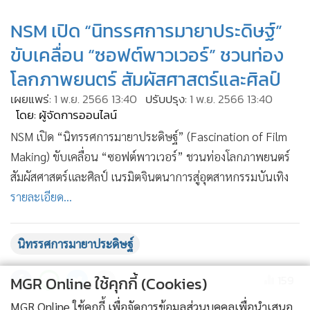
•
เกม
NSM เปิด “นิทรรศการมายาประดิษฐ์”
•
วิทยาศาสตร์
ขับเคลื่อน “ซอฟต์พาวเวอร์” ชวนท่อง
•
SMEs
โลกภาพยนตร์ สัมผัสศาสตร์และศิลป์
•
หุ้น
•
เผยแพร่:
อินโดจีน
1 พ.ย. 2566 13:40
ปรับปรุง:
1 พ.ย. 2566 13:40
โดย: ผู้จัดการออนไลน์
•
กองทุนรวม
NSM เปิด “นิทรรศการมายาประดิษฐ์” (Fascination of Film
•
Celeb Online
Making) ขับเคลื่อน “ซอฟต์พาวเวอร์” ชวนท่องโลกภาพยนตร์
•
Factcheck
สัมผัสศาสตร์และศิลป์ เนรมิตจินตนาการสู่อุตสาหกรรมบันเทิง
•
ญี่ปุ่น
รายละเอียด...
•
News1
•
Gotomanager
นิทรรศการมายาประดิษฐ์
159
MGR Online ใช้คุกกี้ (Cookies)
MGR Online ใช้คุกกี้ เพื่อจัดการข้อมูลส่วนบุคคลเพื่อนำเสนอ