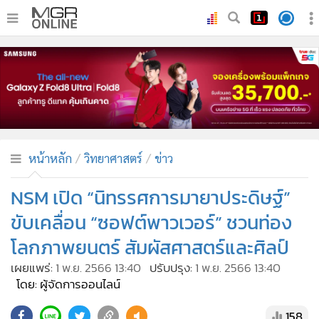
•
หน้าหลัก
•
ทันเหตุการณ์
•
ภาคใต้
•
ภูมิภาค
•
Online Section
หน้าหลัก
วิทยาศาสตร์
ข่าว
•
บันเทิง
•
ผู้จัดการรายวัน
NSM เปิด “นิทรรศการมายาประดิษฐ์”
•
คอลัมนิสต์
ขับเคลื่อน “ซอฟต์พาวเวอร์” ชวนท่อง
•
ละคร
โลกภาพยนตร์ สัมผัสศาสตร์และศิลป์
•
CbizReview
เผยแพร่:
1 พ.ย. 2566 13:40
ปรับปรุง:
1 พ.ย. 2566 13:40
•
Cyber BIZ
โดย: ผู้จัดการออนไลน์
•
ผู้จัดกวน
158