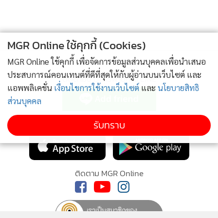
ป้อมซึ่งมี 3 กลุ่ม คือ ผลิตภัณฑ์สำหรับผิว ผลิตภัณฑ์สำหรับผม
และผลิตภัณฑ์สำหรับช่องปาก จุดเด่นของผลิตภัณฑ์โดยรวม คือ
มีส่วนผสมของสารสกัดผลมะขามป้อมและสารสกัดผลมะแขว่น
MGR Online ใช้คุกกี้ (Cookies)
ในสัดส่วนที่เหมาะสม เพื่อเพิ่มฤทธิ์ชีวภาพของสมุนไพรให้แก่
MGR Online ใช้คุกกี้ เพื่อจัดการข้อมูลส่วนบุคคลเพื่อนำเสนอ
ผลิตภัณฑ์ ได้แก่ ฤทธิ์ต้านอนุมูลอิสระ ฤทธิ์ยับยั้งเอนไซม์ไทโรซิ
ประสบการณ์คอนเทนต์ที่ดีที่สุดให้กับผู้อ่านบนเว็บไซต์ และ
ติดตามข่าวสารผ่านทาง LINE
เนสในกระบวนการสร้างเม็ดสีเมลานิน ฤทธิ์ต้านจุลินทรีย์ และ
แอพพลิเคชั่น
เงื่อนไขการใช้งานเว็บไซต์
และ
นโยบายสิทธิ
ฤทธิ์ต้านอักเสบ ทำให้มีคุณสมบัติโดดเด่นและแตกต่างจาก
ส่วนบุคคล
ผลิตภัณฑ์ท้องตลาด สนองความต้องการของผู้บริโภคในด้านที่
MGR Online Application
รับทราบ
เกี่ยวกับการบำรุงผิว บำรุงผม ต้านจุลินทรีย์และต้านอักเสบ
นอกจากนี้ฤทธิ์ต้านอักเสบที่ดีของสารสกัดสมุนไพรยังช่วยให้เป็น
ผลิตภัณฑ์ที่เหมาะกับผิวแพ้ง่าย
ติดตาม MGR Online
ผลิตภัณฑ์เวชสำอางนาโนจากสารสกัดเมล็ดองุ่นสู่เชิงพาณิชย์ ผล
งานวิจัยและพัฒนาของ วว.จากการดำเนินโครงการ “วิจัยและ
พัฒนาผลิตภัณฑ์จากสารชีวภาพจากกากเมล็ดองุ่นไทย”