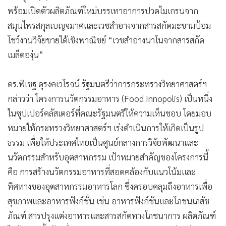
•
เกม
พร้อมเปิดตัวผลิตภัณฑ์ใหม่บรรเทาอาการปวดไมเกรนจาก
•
วิทยาศาสตร์
สมุนไพรสกุลเบญจมาศและเวชสำอางจากสารสกัดมะขามป้อม
•
SMEs
โชว์งานวิจัยขายได้เชิงพาณิชย์ “เวชสำอางนาโนจากสารสกัด
เมล็ดองุ่น”
•
หุ้น
•
อินโดจีน
ดร.พิเชฐ ดุรงคเวโรจน์ รัฐมนตรีว่าการกระทรวงวิทยาศาสตร์ฯ
•
กองทุนรวม
กล่าวว่า โครงการนวัตกรรมอาหาร (Food Innopolis) เป็นหนึ่ง
•
Celeb Online
ในซุปเปอร์คลัสเตอร์ที่คณะรัฐมนตรีให้ความเห็นชอบ โดยมอบ
•
Factcheck
หมายให้กระทรวงวิทยาศาสตร์ฯ เร่งดำเนินการให้เกิดเป็นรูป
•
ญี่ปุ่น
ธรรม เพื่อให้ประเทศไทยเป็นศูนย์กลางการวิจัยพัฒนาและ
•
News1
นวัตกรรมสำหรับอุตสาหกรรม เป้าหมายสำคัญของโครงการนี้
•
Gotomanager
คือ การสร้างนวัตกรรมอาหารที่สอดคล้องกับแนวโน้มและ
ทิศทางของอุตสาหกรรมอาหารโลก ซึ่งครอบคลุมถึงอาหารเพื่อ
สุขภาพและอาหารฟังก์ชั่น เช่น อาหารฟังก์ชันและโภชนเภสัช
ภัณฑ์ สารปรุงแต่งอาหารและสารสกัดทางโภชนาการ ผลิตภัณฑ์