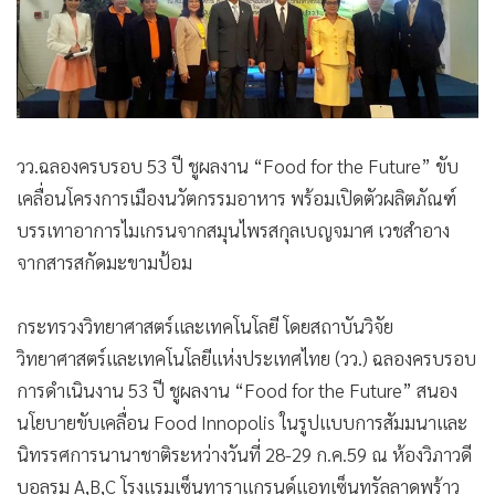
•
Good health & Well-being
•
Green Innovation & SD
•
Management & HR
•
MGR Live
•
Infographic
วว.ฉลองครบรอบ 53 ปี ชูผลงาน “Food for the Future” ขับ
•
การเมือง
เคลื่อนโครงการเมืองนวัตกรรมอาหาร พร้อมเปิดตัวผลิตภัณฑ์
•
ท่องเที่ยว
บรรเทาอาการไมเกรนจากสมุนไพรสกุลเบญจมาศ เวชสำอาง
•
กีฬา
จากสารสกัดมะขามป้อม
•
ต่างประเทศ
•
Special Scoop
กระทรวงวิทยาศาสตร์และเทคโนโลยี โดยสถาบันวิจัย
•
เศรษฐกิจ-ธุรกิจ
วิทยาศาสตร์และเทคโนโลยีแห่งประเทศไทย (วว.) ฉลองครบรอบ
•
จีน
การดำเนินงาน 53 ปี ชูผลงาน “Food for the Future” สนอง
•
ชุมชน-คุณภาพชีวิต
นโยบายขับเคลื่อน Food Innopolis ในรูปแบบการสัมมนาและ
•
อาชญากรรม
นิทรรศการนานาชาติระหว่างวันที่ 28-29 ก.ค.59 ณ ห้องวิภาวดี
•
Motoring
บอลรูม A,B,C โรงแรมเซ็นทาราแกรนด์แอทเซ็นทรัลลาดพร้าว