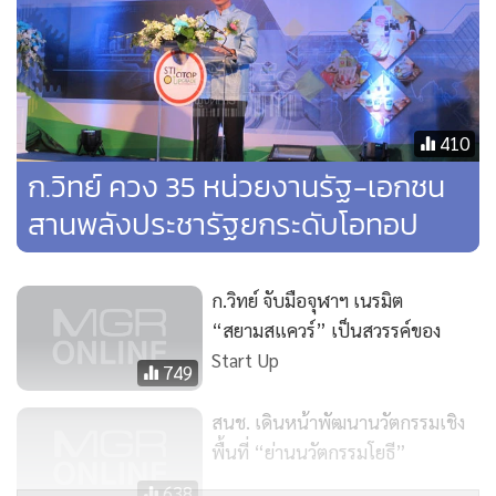
Future” ขึ้น ระหว่างวันที่ 28-29 ก.ค.59 ณ ห้องวิภาวดีบอลรูม
A,B,C โรงแรมเซ็นทาราแกรนด์แอทเซ็นทรัลลาดพร้าว ภายใน
งานประกอบด้วยกิจกรรม ดังนี้
410
1.งานสัมมนานานาชาติด้านนวัตกรรมอาหาร 2.งานสัมมนาผู้
ก.วิทย์ ควง 35 หน่วยงานรัฐ-เอกชน
ประกอบการด้านผลิตภัณฑ์อาหาร นำเสนอผลงานวิจัยด้าน
อาหารเพื่อสุขภาพ 3.พิธีลงนามความร่วมมือสานพลังประชารัฐ
สานพลังประชารัฐยกระดับโอทอป
ส่งเสริมโอทอปและเอสเอ็มอี ด้วย วทน. 4.นิทรรศการผลงานวิจัย
พัฒนา ถ่ายทอดเทคโนโลยี บริการอุตสาหกรรม เฉลิมฉลองครบ
ก.วิทย์ จับมือจุฬาฯ เนรมิต
รอบสถาปนา 53 ปี วว. (food for the Future/food
“สยามสแควร์” เป็นสวรรค์ของ
Innovation/Technology Transfer/Business Matching)
Start Up
749
“นอกจากการจัดกิจกรรมดังกล่าวแล้ว วว. มีความภาคภูมิใจใน
สนช. เดินหน้าพัฒนานวัตกรรมเชิง
การเปิดตัวผลงานใหม่ ซึ่งเป็นประโยชน์ต่อการพัฒนาประเทศ
พื้นที่ “ย่านนวัตกรรมโยธี”
ดังนี้
638