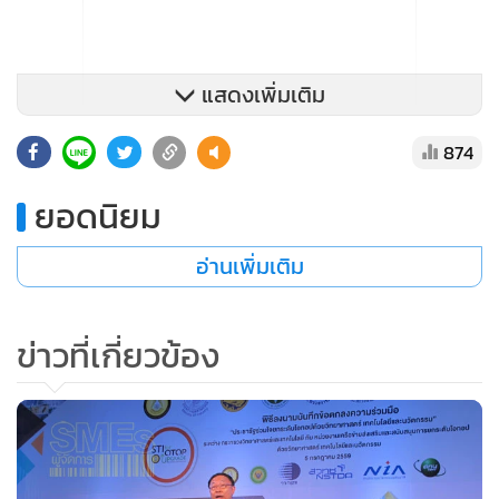
แสดงเพิ่มเติม
874
ยอดนิยม
อ่านเพิ่มเติม
ข่าวที่เกี่ยวข้อง
ด้าน ดร.ลักษมี ปลั่งแสงมาศ ผู้ว่าการ วว.กล่าวชี้แจงว่า เพื่อสนอง
นโยบายขับเคลื่อน Food Innopolis เนื่องในโอกาสฉลองครบ
รอบการก่อตั้ง 53 ปีของ วว. ในปี 2559 จึงได้กำหนดจัดงาน
สัมมนาและนิทรรศการนานาชาติภายใต้แนวคิด “Food for the