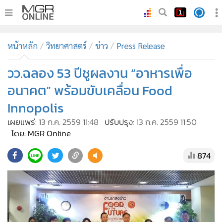
•
หน้าหลัก
หน้าหลัก
วิทยาศาสตร์
ข่าว
Press Release
•
ทันเหตุการณ์
•
วว.ฉลอง 53 ปีชูผลงาน “อาหารเพื่อ
ภาคใต้
•
ภูมิภาค
อนาคต” พร้อมขับเคลื่อน Food
•
Online Section
Innopolis
•
บันเทิง
เผยแพร่:
13 ก.ค. 2559 11:48
ปรับปรุง:
13 ก.ค. 2559 11:50
•
ผู้จัดการรายวัน
โดย: MGR Online
•
คอลัมนิสต์
874
•
ละคร
•
CbizReview
•
Cyber BIZ
•
ผู้จัดกวน