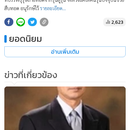
•
เกม
สืบทอด อนุรักษ์ไว้
รายละเอียด...
•
วิทยาศาสตร์
2,623
•
SMEs
•
หุ้น
ยอดนิยม
•
อินโดจีน
•
กองทุนรวม
อ่านเพิ่มเติม
•
Celeb Online
•
Factcheck
ข่าวที่เกี่ยวข้อง
•
ญี่ปุ่น
•
News1
•
Gotomanager