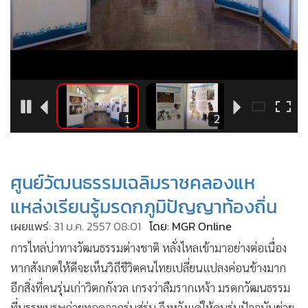
•
Good health & Well-being
•
Green Innovation & SD
•
Management & HR
•
MGR Live
•
Infographic
•
การเมือง
7
1
2
•
ท่องเที่ยว
•
กีฬา
•
ต่างประเทศ
ศูนย์วัฒนธรรมเฉลิมราชคลองแห
•
Special Scoop
แหล่งเรียนรู้มรดกภูมิปัญญาท้องถิ่น
•
เศรษฐกิจ-ธุรกิจ
เผยแพร่:
31 ม.ค. 2557 08:01
โดย: MGR Online
•
จีน
การไหล่บ่าทางวัฒนธรรมต่างชาติ หลั่งไหลเข้ามาอย่างต่อเนื่อง
•
ชุมชน-คุณภาพชีวิต
หากสังเกตให้ดีจะเห็นวิถีชีวิตคนไทยเปลี่ยนแปลงค่อนข้างมาก
•
อาชญากรรม
อีกสิ่งที่คนรุ่นเก่าวิตกกังวล เกรงว่าลืมรากเหง้า มรดกวัฒนธรรม
•
Motoring
ที่บรรพบุรุษถ่ายทอดจากรุ่นสู่รุ่น จึงหวังแค่ให้คนรุ่นปัจจุบันช่วย