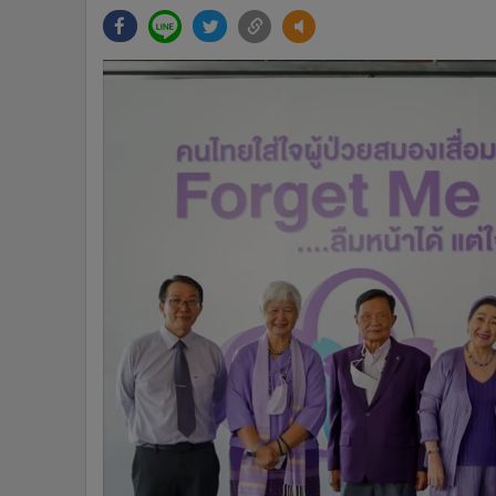
•
Management & HR
•
MGR Live
•
Infographic
•
การเมือง
•
ท่องเที่ยว
•
กีฬา
•
ต่างประเทศ
•
Special Scoop
•
เศรษฐกิจ-ธุรกิจ
•
จีน
•
ชุมชน-คุณภาพชีวิต
•
อาชญากรรม
•
Motoring
•
เกม
•
วิทยาศาสตร์
•
SMEs
•
หุ้น