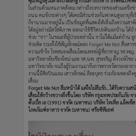
คุณหญิงสุวิมล ผึ่งประเสริฐ กรรมการบริหาร บริษัทแปซิฟิค
ในส่วนตัวแทนภาคสังคม กล่าวถึงบทบาทของส่วนเครือข่
ถนน คนขับรถต่างๆ ได้เคยมีส่วนช่วยกันพาคนสูงอายุที่เป
ก็จานวนมากอยู่นั้น เป็นข้อมูลที่แสดงให้เห็นถึงความสาค
ได้อยู่อย่างมีสวัสดิภาพ ออกมาใช้ชีวิตปกตินอกบ้าน ได้บ้
ช่วย “จา” ในขณะที่ผู้ป่วยเหล่านั้น จาไม่ได้แม้แต่บ้า
ช่วยคิด รวมทั้งใช้สัญลักษณ์ดอก Forget Me Not สื่อสารช
ความเข้าใจ โรคสมองเสื่อมโดยแพทย์ผู้เชี่ยวชาญ รศ.พ
มหาวิทยาลัยเชียงใหม่ และ รศ.นพ. สุขเจริญ ตั้งวงษ์ไช
มหาวิทยาลัย จนถึงผู้ร่วมงานมารับการตรวจวัดกรองอากา
งานนี้มีศิลปินแอม เสาวลักษณ์ ลีละบุตร ร่วมร้องเพลงถึง
เสื่อม
Forget Me Not ลืมหน้าได้ แต่ใจไม่ลืมรัก…ได้รับความส
เสื่อมให้กว้างขวางยิ่งขึ้นโดย บริษัท กรุงเทพประกันภัย 
ดั๊บเบิ้ล เอ (1991) จากัด (มหาชน) บริษัท โทเทิ่ล แอ็คเซ
โภคภัณฑ์อาหาร จากัด (มหาชน) หรือซีพีเอฟ