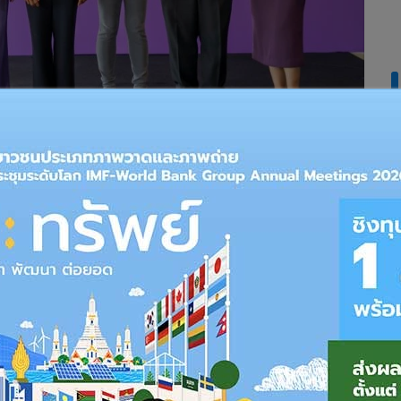
 พร้อมไปกับการเพิ่มจานวนของผู้ป่วย โรคสมองเสื่อมประมาณปีละ
ทาไมคนไทยต้องใส่ใจผู้ป่วยสมองเสื่อม? และการเปิดตัว
“โครงการ
 แต่ใจไม่ลืมรัก”
โดยสมาคมโรคสมองเสื่อมแห่งประเทศไทย ร่วม
 12.00-15.00 น. ณ หอจดหมายเหตุพุทธทาส อินทปัญโญ
์ดอก Forget Me Not (..อย่าลืมฉัน) ดอกไม้สีฟ้าหรือม่วง ซึ่ง
าลึกถึงผู้ป่วยโรค อัลไซเมอร์ และภาวะสมองเสื่อมแบบอื่นๆ นั้น
ิชาอายุรศาสตร์ คณะแพทยศาสตร์ จุฬาลงกรณ์มหาวิทยาลัย
ารที่สังคมจะต้องเห็นความสาคัญและเข้ามามีส่วนร่วมในการหา
ือจานวนผู้ป่วยภาวะสมองเสื่อมที่มีจานวนเพิ่มขึ้น ซึ่งก็คือคุณ
ูงอายุที่มีภาวะสมองเสื่อมนั้นยังไม่ได้รับการใส่ใจจาก สังคมและ
มทั้ง สวัสดิภาพและความปลอดภัย ทางสมาคมโรคสมองเสื่อม แห่ง
าร “คนไทยใส่ใจผู้ป่วยสมองเสื่อม” เพื่อต้องกระตุ้นให้สังคม