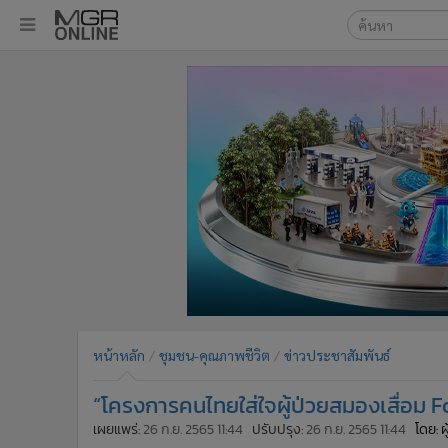
เลือกเครื่องมือท
•
หน้าหลัก
ค้นหา
•
ทันเหตุการณ์
Google
•
ภาคใต้
•
ภูมิภาค
MGR Onl
•
Online Section
ค้นหาขั
•
บันเทิง
•
ผู้จัดการรายวัน
•
คอลัมนิสต์
•
ละคร
•
CbizReview
•
Cyber BIZ
หน้าหลัก
ชุมชน-คุณภาพชีวิต
ข่าวประชาสัมพันธ์
•
ผู้จัดกวน
“โครงการคนไทยใส่ใจผู้ป่วยสมองเสื่อม For
•
Good health & Well-being
•
Green Innovation & SD
เผยแพร่:
26 ก.ย. 2565 11:44
ปรับปรุง:
26 ก.ย. 2565 11:44
โดย: 