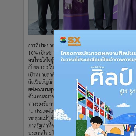
•
อินโดจีน
•
กองทุนรวม
•
Celeb Online
•
Factcheck
•
ญี่ปุ่น
การที่ประชากรไทยเข้าสู่สังคมผู้สูงวัยอย่างก้าวกระโดด
•
News1
10% เป็นสถานการณ์ ที่นาไปสู่โจทย์ปัญหาสุขภาพที่ว่า 
•
Gotomanager
คนไทยใส่ใจผู้ป่วยสมองเสื่อม Forget Me Not..ลืมหน้าได้
กับจส.100 ในวันพฤหัสบดีที่ 22 กันยายน 2565 เวลา
เป้าหมายสาคัญของการจัดงานโครงการฯ และการใช้สัญลักษณ
ถือเป็นสัญลักษณ์สากลของความสัมพันธ์ ความทรงจา เพื่อร
ผศ.ดร.นพ.ยุทธชัย ลิขิตเจริญ สาขาประสาทวิทยา ภาคว
ตัวแทนสมาคมโรคสมองเสื่อม แห่งประเทศ ได้เน้นย้าถึงก
ทางรองรับ การแก้ปัญหา
“...ประเทศไทยได้เข้าสู่สังคมสูงอายุ และสิ่งที่ตามมาด้วยค
พ่อคุณแม่ปู่ย่าตายายของพวกเรา ปัจจุบันปัญหาของผู้ป่วยส
ภาครัฐเท่าที่ควร ทั้งในด้านการดูแล สิทธิการรักษา รว
ประเทศไทย ได้เล็งเห็นถึงปัญหาดังกล่าว จึงได้จัดทาโครงก