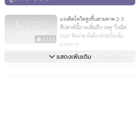
แจงติดโควิดสูงขึ้นตามคาด 2-3
สัปดาห์นี้อาจเพิ่มอีก เหตุ "โอมิค
รอน" ติดง่าย ยังต้องช่วยกันเข้ม
3,113
มาตรการ
แสดงเพิ่มเติม
“ชวน” ยัน สภาฯ ยังปลอดภัย แจง
ปม ส.ส.ภูมิใจไทย อ้างติดจากสภาฯ
ถามแล้วติดจากกลุ่มเพื่อน
81
หญิงท้องดับจากโควิดอีกราย
คลัสเตอร์ “ตลาด” ยังพบเพียบ 21
จว. ยันยังไม่เกี่ยวตรุษจีน
3,647