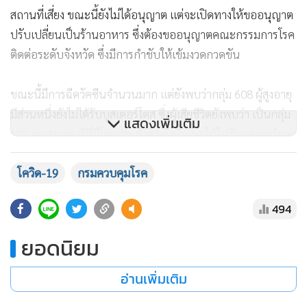
สถานที่เสี่ยง ขณะนี้ยังไม่ได้อนุญาต แต่จะเปิดทางให้ขออนุญาต
ปรับเปลี่ยนเป็นร้านอาหาร ซึ่งต้องขออนุญาตคณะกรรมการโรค
ติดต่อระดับจังหวัด ซึ่งมีการกำชับให้เข้มงวดกวดขัน
ขณะนี้มีการฉีดวัคซีนจำนวนมาก แต่ยังพบว่ากลุ่ม 608 ผู้สูงอายุ
มีส่วนหนึ่งยังไม่ได้รับบูสเตอร์โดส ซึ่งผู้เสียชีวิตยังพบว่า เป็นกลุ่ม
แสดงเพิ่มเติม
608 คนสูงอายุ ผู้ที่มีโรคประจำตัว ดังนั้น ขอให้ไปรับบูสเตอร์ตาม
กำหนด เพราะวัคซีนมีเพียงพอ และขณะนี้สำนักงานคณะ
โควิด-19
กรมควบคุมโรค
กรรมการอาหารและยา (อย.) ยังอนุมัติให้สามารถฉีดวัคซีนโควิด
แก่เด็กอายุ 6 ปีขึ้นไปได้
494
ถามว่าบางกลุ่มยังกังวลเรื่องตัวเลขติดเชื้อเพิ่มขึ้นจะทำอย่างไร
ยอดนิยม
นพ.โอภาส กล่าวว่า ตัวเลขก็เป็นไปตามแบบจำลองสถานการณ์
โควิด ซึ่งยังอยูในเส้นกราฟสีเขียว และเรามีมาตรการในการ
อ่านเพิ่มเติม
ควบคุมโรคมาตลอด ร่วมกับความร่วมมือของประชาชน และทุก