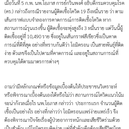
เมื่อวันที่ 5 ก.พ. นพ.โอภาส การย์กวินพงศ์ อธิบดีกรมควบคุมโรค
•
เกม
(คร.) กล่าวถึงกรณีรายงานผู้ติดเชื้อโควิด 19 ถึงหมื่นราย ว่า ตาม
•
วิทยาศาสตร์
เส้นกราฟแบบจำลองการคาดการณ์การติดเชื้อโควิด หาก
•
SMEs
สถานการณ์รุนแรงขึ้น ผู้ติดเชื้อจะพุ่งสูงถึง 3 หมื่นราย แต่วันนี้ผู้
•
หุ้น
ติดเชื้ออยู่ที่ 10,490 ราย ซึ่งอยู่ในเส้นกราฟสีเขียวซึ่งเป็นคาด
•
อินโดจีน
การณ์ที่ดีที่สุด อย่างที่ทราบกันดีว่า โอมิครอน เป็นสายพันธุ์ที่ติด
•
กองทุนรวม
ง่าย ตัวเลขจึงเป็นไปตามที่คาดการณ์ และอยู่ในสถานการณ์ที่
•
Celeb Online
ควบคุมได้ตามมาตรการต่างๆ
•
Factcheck
•
ญี่ปุ่น
•
News1
ถามว่ามีหลักเกณฑ์หรือข้อมูลเบื้องต้นให้ประชาชนวิเคราะห์
•
Gotomanager
หรือพิจารณาเบื้องต้นเองได้หรือไม่ว่า สถานการณ์โควิดแนวโน้ม
จะน่ากังวลเมื่อไร นพ.โอภาส กล่าวว่า ประการแรก จำนวนผู้ติด
เชื้อเป็นอย่างไร อย่างที่กล่าวว่า โอมิครอนแพร่ง่ายแพร่เร็ว จึง
ต้องพิจารณาปัจจัยเรื่องผู้ป่วยอาการหนักและเสียชีวิตร่วมด้วย
เป็นสำคัญ แม้โอมิครอนติดง่าย แต่ที่สำคัญคือต้องเสียชีวิตน้อย