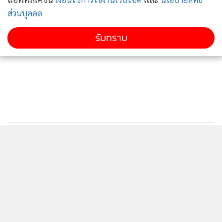
โค้ชใส่เดินทางไปต่างประเทศ ชุดลำลองใส่ไปเที่ยว ทุกชุด
ส่วนบุคคล
สามารถแยกชิ้นได้ เสื้อ กระโปง กางเกง ก็เลือกใส่ให้เหมาะกับ
รับทราบ
โอกาสหรือสถานที่จะไปได้” นายรักสวัสดิ์ กล่าวด้วยว่า ขอ
ขอบคุณ สศร.ที่จัดเวทีประกวดเพื่อให้ดีไซน์เนอร์หน้าใหม่ ได้
แสดงศักยภาพ ชูไอเดียนำผ้าไทย มาออกแบบตัดเย็บหลากหลาย
สไตล์ ล้วนแล้วแต่ทันสมัย นำมาใส่ในชีวิตประจำวันได้โดยไม่มีคำ
ว่า “เชย” อีกต่อไป
ทั้งนี้ สศร. นำผลงานการออกแบบผ้าไทย กว่า 60 ชุด มาจัด
นิทรรศการ Contemporary Fashion Competition 2020 ที่ หอ
ศิลป์ร่วมสมัย ราชดำเนิน ผู้ที่สนใจมาชมกันได้จนถึง 3 ส.ค. นี้
ติดตามข่าวสารผ่านทาง LINE
MGR Online Application