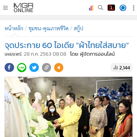
•
หน้าหลัก
หน้าหลัก
ชุมชน-คุณภาพชีวิต
สกู๊ป
•
ทันเหตุการณ์
•
จุดประกาย 60 ไอเดีย “ผ้าไทยใส่สบาย”
ภาคใต้
•
ภูมิภาค
เผยแพร่:
28 ก.ค. 2563 08:08
โดย: ผู้จัดการออนไลน์
•
Online Section
2,144
•
บันเทิง
•
ผู้จัดการรายวัน
•
คอลัมนิสต์
•
ละคร
•
CbizReview
•
Cyber BIZ
•
ผู้จัดกวน