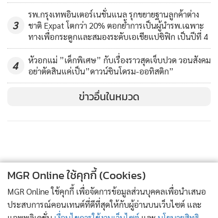
เวลาไม่นาน แต่การผลิตใช้เวลานานพอสมควร เนื่องจากเป็นงาน
รพ.กรุงเทพอินเตอร์เนชั่นแนล รุกขยายฐานลูกค้าต่าง
มือ งานปัก ต้องประณีต ประกอบกับส่วนตัวเป็นคนชอบคู่สี สีตัด
3
ชาติ Expat โตกว่า 20% ตอกย้ำการเป็นผู้นำรพ.เฉพาะ
กัน จึงเลือกผ้าไทยหลากหลายชนิด เพื่อให้ใส่แล้วจะรู้สึกสดใส มี
ทางเพื่อกระดูกและสมองระดับเอเชียแปซิฟิก เป็นปีที่ 4
ชีวิตชีวา ดังนั้น ทุกชุดที่ออกแบบนั้นสีจะฉูดฉาดแต่ก็กลมกลืน
หัวอกแม่ ”เด็กพิเศษ” กับเรื่องราวสุดเจ็บปวด วอนสังคม
กันอย่างลงตัว ขอยืนยันว่าทุกชุดนำมาสวมใส่ในชีวิตประจำวันได้
4
อย่าตัดสินแค่เป็น”ดาวน์ซินโดรม-ออทิสติก”
จริงๆ” นายณาร์รา กล่าว
ข่าวอื่นในหมวด
ด้าน
นายรักสวัสดิ์ สวัสดิ์รักษ์
เล่าให้ฟังว่า การดีไซน์เสื้อผ้าคอลเล
คชั่นนี้ มีไอเดียมาจากใบตอง ที่คนไทยนิยมนำมาใช้ในพิธีการทั้ง
พิธีมงคลและอวมงคล ตนจะนำจุดเด่นของใบตองทั้งลวดลายและ
เส้นใบ พื้นผิวในสถานะของใบตอง ไม่ว่าจะใบตองสด ใบตองแห้ง
มาเป็นเทคนิคหลัก ออกแบบลวดลาย ผูกโบว์ จับจีบรูดผ้าให้เกิด
MGR Online ใช้คุกกี้ (Cookies)
ความสวยงาม
MGR Online ใช้คุกกี้ เพื่อจัดการข้อมูลส่วนบุคคลเพื่อนำเสนอ
“คอลเลกชันที่ออกแบบนั้น สีจะออกแนวเอิร์นโทน ดีไซน์ไว้
ประสบการณ์คอนเทนต์ที่ดีที่สุดให้กับผู้อ่านบนเว็บไซต์ และ
หลากหลายสไตล์ เพื่อให้ใส่ได้หลายโอกาส ชุดทำงานออฟฟิศ
แอพพลิเคชั่น
เงื่อนไขการใช้งานเว็บไซต์
และ
นโยบายสิทธิ