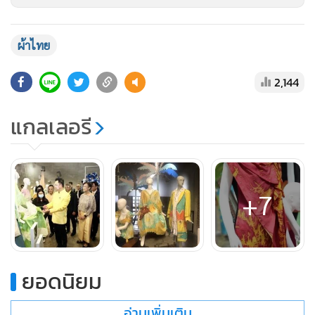
น.ส.อนุชฎา ชูเกลี้ยง
ในฐานะผู้ได้รับรางวัลชนะเลิศ เล่าว่า เธอมี
พื้นเพอยู่ทางภาคใต้ และทุกวันจะเห็นเทือกเขาบรรทัด ซึ่งเป็น
ผ้าไทย
ผืนป่าต้นน้ำที่ยังคงไว้ด้วยธรรมชาติ จึงมีไอเดียนำผ้าฝ้ายที่ย้อม
2,144
ด้วยสีธรรมชาติ มาผสมผสานกับผ้าไหม ผ้าไทยอื่นๆ โดยจะเน้นสี
เขียวเหลือง สื่อถึงความเขียวชะอุ่ม ความอุดมสมบูรณ์ของผืนป่า
แกลเลอรี
โดยจะปักไหมย้อมสีธรรมชาติเป็นรูปภูเขาแต่ไม่ใช่ภูเขา คือ จะ
เน้นศิลปะ ไม่ได้เน้นสวยงาม อย่างไรก็ตาม เมื่อทำเสร็จแล้วจะ
ออกแนวเก๋ และไม่เหมือนใคร ที่สำคัญชุดนี้จะมีชุดเดียวของโลก
+7
“เธอดีไซน์ 4 ชุด รวมถึงรองเท้า กระเป๋า ถ้าหากใส่เป็นชุด หลาย
คนอาจจะไม่กล้าใส่ เพราะมองว่ามันเยอะไป อันที่จริงแล้วทุกชุด
ที่ออกแบบสามารถแยกชิ้นได้หมด นำไปใส่กับกระโปรง กางเกง
ผ้าที่เราใส่ในชีวิตประจำวันก็ได้ คือ ทุกอย่างนำมาปรับใส่ให้
ยอดนิยม
เหมาะสมได้” น.ส.อนุชฎา กล่าว
อ่านเพิ่มเติม