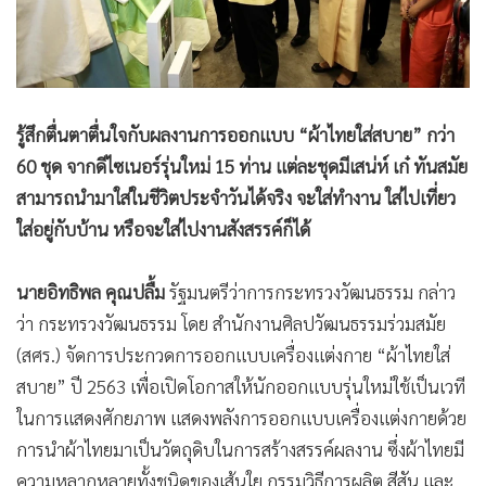
•
Good health & Well-being
•
Green Innovation & SD
•
Management & HR
•
MGR Live
•
Infographic
รู้สึกตื่นตาตื่นใจกับผลงานการออกแบบ “ผ้าไทยใส่สบาย
”
กว่า
60 ชุด จากดีไซเนอร์รุ่นใหม่ 15 ท่าน แต่ละชุดมีเสน่ห์ เก๋ ทันสมัย
•
การเมือง
สามารถนำมาใส่ในชีวิตประจำวันได้จริง จะใส่ทำงาน ใส่ไปเที่ยว
•
ท่องเที่ยว
ใส่อยู่กับบ้าน หรือจะใส่ไปงานสังสรรค์ก็ได้
•
กีฬา
•
ต่างประเทศ
นายอิทธิพล คุณปลื้ม
รัฐมนตรีว่าการกระทรวงวัฒนธรรม กล่าว
•
Special Scoop
ว่า กระทรวงวัฒนธรรม โดย สำนักงานศิลปวัฒนธรรมร่วมสมัย
•
เศรษฐกิจ-ธุรกิจ
(สศร.) จัดการประกวดการออกแบบเครื่องแต่งกาย “ผ้าไทยใส่
•
จีน
สบาย” ปี 2563 เพื่อเปิดโอกาสให้นักออกแบบรุ่นใหม่ใช้เป็นเวที
•
ชุมชน-คุณภาพชีวิต
ในการแสดงศักยภาพ แสดงพลังการออกแบบเครื่องแต่งกายด้วย
•
อาชญากรรม
การนำผ้าไทยมาเป็นวัตถุดิบในการสร้างสรรค์ผลงาน ซึ่งผ้าไทยมี
•
Motoring
ความหลากหลายทั้งชนิดของเส้นใย กรรมวิธีการผลิต สีสัน และ