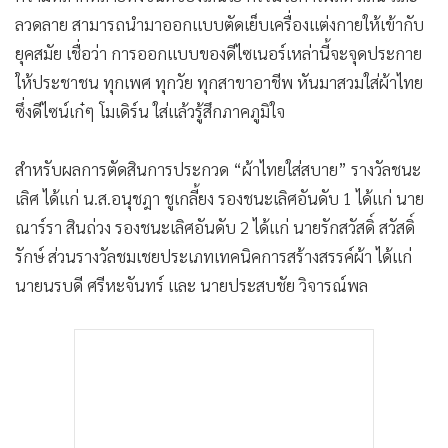
•
เกม
ลวดลาย สามารถนำมาออกแบบตัดเย็บเครื่องแต่งกายให้เข้ากับ
•
วิทยาศาสตร์
ยุคสมัย เชื่อว่า การออกแบบของดีไซเนอร์เหล่านี้จะจุดประกาย
•
SMEs
ให้ประชาชน ทุกเพศ ทุกวัย ทุกสาขาอาชีพ หันมาสวมใส่ผ้าไทย
•
หุ้น
ซึ่งดีไซน์เก๋ๆ โมเดิร์น ใส่แล้วรู้สึกภาคภูมิใจ
•
อินโดจีน
สำหรับผลการตัดสินการประกวด “ผ้าไทยใส่สบาย” รางวัลชนะ
•
กองทุนรวม
เลิศ ได้แก่ น.ส.อนุชฎา ชูเกลี้ยง รองชนะเลิศอันดับ 1 ได้แก่ นาย
•
Celeb Online
ณาร์รา สินถ่วง รองชนะเลิศอันดับ 2 ได้แก่ นายรักสวัสดิ์ สวัสดิ์
•
Factcheck
รักษ์ ส่วนรางวัลชมเชยประเภทเทคนิคการสร้างสรรค์ผ้า ได้แก่
•
ญี่ปุ่น
นายนรบดี ศรีหะจันทร์ และ นายประสบชัย วิจารณ์พล
•
News1
•
Gotomanager