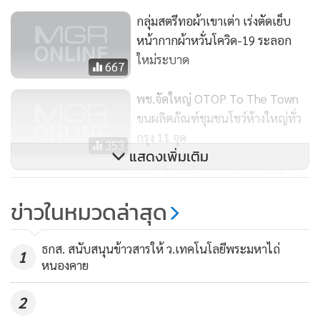
กลุ่มสตรีทอผ้าเขาเต่า เร่งตัดเย็บ
หน้ากากผ้าหวั่นโควิด-19 ระลอก
ใหม่ระบาด
667
นายณาร์รา สินถ่วง
พช.จัดใหญ่ OTOP To The Town
ขนผลิตภัณฑ์ชุมชนโชว์ห้างใหญ่ทั่ว
เล่าว่า ไอเดียในการดีไซน์เสื้อผ้าครั้งนี้ เกิดจากภาพยนตร์เรื่อง
กรุง 11 จุด
The darjeeling Iinited (2007) โดย Wes Anderson เล่าเรื่อง
353
แสดงเพิ่มเติม
การเดินทางของสามพี่น้องและเรื่องราวที่ได้ไปพบเจอ ตนนำมา
เมืองน้ำดำเปิดตลาดโอทอปผ้าไทย
ผสมผสานกับแนวคิดจากภาพวาด Land scape โดย David
NEW NORMAL กระตุ้นเศรษฐกิจ
Hockney ศิลปิน pop Art ชาวอังกฤษ แล้วนำไอเดียเหล่านี้มา
ข่าวในหมวดล่าสุด
ชุมชน
ถ่ายทอดผ่านการทำผ้าบาติกลงบนผ้าฝ้าย ผ้าใยกันชง ผ้าไหม
105
เปลือกนอก ผสมกับการปัก ที่ได้ต้นแบบมาจากการปักผ้านากา
ธกส. สนับสนุนข้าวสารให้ ว.เทคโนโลยีพระมหาไถ่
1
ของชาวเขาเผ่าม้ง เกิดเป็นเสื้อผ้าซึ่งมีกลิ่นอาย resort ที่นำ
หนองคาย
เทคนิคและสไตล์ที่ดูเหมือนจะไม่เข้ากัน มาผสมผสานกันอย่าง
2
ลงตัว
“พอได้โจทย์ “ผ้าไทยใส่สบาย” ในขั้นตอนการออกแบบใช้