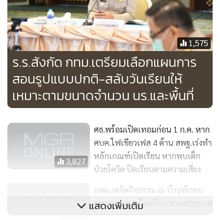
ด้านต่างๆ ขณะที่ระดับประถมศึกษาและมัธยมศึกษา ใช้การ
ประเมินหลายรูปแบบ อาทิ การเข้าชั้นเรียน การสังเกต
พฤติกรรม การประเมินผลงาน การสัมภาษณ์ พูดคุย ซักถาม การ
1,575
ทำแบบทดสอบออนไลน์ การทดสอบด้วยข้อสอบแบบเขียนตอบ
ร.ร.สังกัด กทม.เตรียมเลือกแผนการ
หรือความเรียงแบบออนไลน์ เป็นต้น
สอนรูปแบบปกติ-สลับวันเรียนให้
เหมาะตามขนาดจำนวน นร.และพื้นที่
สำหรับมาตรการป้องกันการแพร่ระบาด ได้แก่ มาตรการดูแล
ระหว่างการเดินทางมาโรงเรียน กรณีเดินทางด้วยรถตู้โดยสาร ให้
คนขับรถสวมใส่หน้ากากอนามัยและทำความสะอาดเบาะที่นั่ง
ศธ.พร้อมเปิดเทอมก่อน 1 ก.ค. หาก
ก่อนรับ-ส่งนักเรียนทุกครั้ง หรือหากผู้ปกครอง มาส่งนักเรียนที่
ศบค.ไฟเขียวเฟส 4 ด้าน สพฐ.เร่งทำ
โรงเรียน ต้องมีการจัดพื้นที่สำหรับผู้ปกครองบริเวณหน้าโรงเรียน
หลักเกณฑ์เปิดเรียน หากพบเด็ก
3,827
ป่วยโควิด ปิดเรียนตามความเสี่ยง
และมีการคัดกรองอุณหภูมิทุกครั้ง
กทม.งดจัดกิจกรรม ณ บ้านพักคน
มาตรการสำหรับกิจกรรมหน้าเสาธง กรณีโรงเรียนขนาดเล็กและ
ชราบางแค 2 ป้องกันการแพร่ระบาด
แสดงเพิ่มเติม
มีพื้นที่ สามารถให้นักเรียนร่วมกิจกรรมได้ปกติภายใต้มาตรการ
โควิด-19