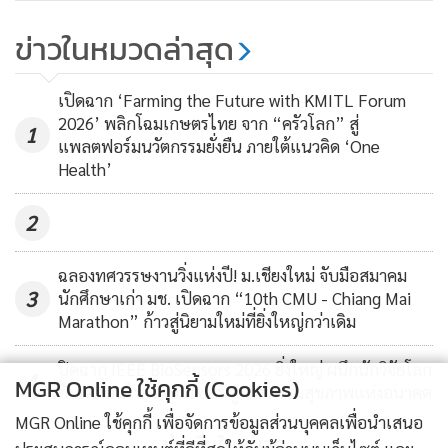
398
เว้นระยะห่าง กรณีมีพื้นที่จำกัด ให้นักเรียนเข้าแถวที่โต๊ะใน
ข่าวในหมวดล่าสุด
ห้องเรียน หรือเข้าแถวหน้าห้องเรียน
กทม.ตรวจเยี่ยมความพร้อมในการ
จัดการเรียนรู้ตามแนวทาง 4 On ใน
มาตรการในห้องเรียน ให้มีการจัดโต๊ะเรียนจำนวนไม่เกิน 20 ตัว
เปิดฉาก ‘Farming the Future with KMITL Forum
ภาวะป้องกันโควิด-19 ระบาด
1,750
2026’ พลิกโฉมเกษตรไทย จาก “ครัวโลก” สู่
โดยแต่ละตัวเว้นระยะห่าง 1.5 เมตร ให้ทำความสะอาดห้องเรียน
1
แพลตฟอร์มนวัตกรรมยั่งยืน ภายใต้แนวคิด ‘One
โต๊ะ เก้าอี้ ด้วยน้ำยาฆ่าเชื้อ ทั้งก่อนเรียน พักกลางวันและหลังเลิก
Health’
เรียน สำหรับการนอนของนักเรียนปฐมวัย ให้งดการใช้เครื่อง
ปรับอากาศ อาจใช้พัดลมแทน
2
มาตรการสำหรับการรับประทานอาหาร ให้โรงเรียนพิจารณาจัด
ฉลองทศวรรษงานวิ่งแห่งปี! ม.เชียงใหม่ จับมือสมาคม
3
นักศึกษาเก่า มช. เปิดฉาก “10th CMU - Chiang Mai
ที่รับประทานอาหารทั้งในห้องเรียนและโรงอาหาร และเหลื่อม
Marathon” ก้าวสู่นิยามใหม่ที่ยิ่งใหญ่กว่าเดิม
เวลาตามบริบทและความพร้อมของโรงเรียน โดยในโรงอาหาร
ต้องมีฉากพลาสติกใสกั้น และเว้นระยะนักเรียน แม่ครัว พนักงาน
ปิดฉาก IEEE BioSensors 2026 ยิ่งใหญ่ ผนึกนักวิจัยโลก
4
MGR Online ใช้คุกกี้ (Cookies)
ต้องใส่หน้ากากอนามัยและถุงมือ
ขับเคลื่อนไบโอเซนเซอร์ สู่นวัตกรรมสุขภาพแห่งอนาคต
MGR Online ใช้คุกกี้ เพื่อจัดการข้อมูลส่วนบุคคลเพื่อนำเสนอ
ข่าวอื่นในหมวด