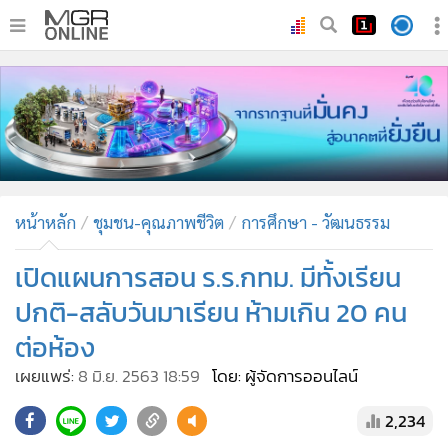
•
หน้าหลัก
•
ทันเหตุการณ์
•
ภาคใต้
•
ภูมิภาค
•
Online Section
หน้าหลัก
ชุมชน-คุณภาพชีวิต
การศึกษา - วัฒนธรรม
•
บันเทิง
•
ผู้จัดการรายวัน
เปิดแผนการสอน ร.ร.กทม. มีทั้งเรียน
•
คอลัมนิสต์
ปกติ-สลับวันมาเรียน ห้ามเกิน 20 คน
•
ละคร
ต่อห้อง
•
CbizReview
เผยแพร่:
8 มิ.ย. 2563 18:59
โดย: ผู้จัดการออนไลน์
•
Cyber BIZ
•
ผู้จัดกวน
2,234