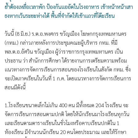
•
เกม
ย้ำต้องเหลื่อเวลาพัก ป้องกันแออัดในโรงอาหาร เข้าหน้าหน้าเสา
•
วิทยาศาสตร์
ธงหากเว้นระยะห่างได้ พื้นที่จำกัดให้เข้าแถวที่โต๊ะเรียน
•
SMEs
วันนี้ (8 มิ.ย.) ร.ต.อ.พงศกร ขวัญเมือง โฆษกกรุงเทพมหานคร
•
หุ้น
(กทม.) กล่าวภายหลังการประชุมคณะผู้บริหาร กทม. ที่มี
•
อินโดจีน
พล.ต.อ.อัศวิน ขวัญเมือง ผู้ว่าราชการกรุงเทพมหานคร เป็น
•
กองทุนรวม
ประธาน ว่า สำนักการศึกษา ได้รายงานการเตรียมความพร้อม
•
Celeb Online
แนวทางการจัดการเรียนการสอนของโรงเรียนในสังกัด กทม. ซึ่ง
•
Factcheck
จะเปิดภาคเรียนในวันที่ 1 ก.ค. โดยแนวทางการจัดการเรียนการ
•
ญี่ปุ่น
สอนมีดังนี้
•
News1
•
Gotomanager
1.โรงเรียนขนาดเล็กไม่เกิน 400 คน มีทั้งหมด 204 โรงเรียน จะ
จัดการเรียนการสอนตามปกติ โดยให้นักเรียนมาโรงเรียนทุกวัน
และเรียนตามตารางเรียนในชั่วโมงหรือคาบเรียนปกติใน 1
ห้องเรียน มีจำนวนนักเรียน 20 คนโดยประมาณ และให้รักษา