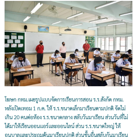
•
Good health & Well-being
•
Green Innovation & SD
•
Management & HR
•
MGR Live
•
Infographic
•
การเมือง
•
ท่องเที่ยว
•
กีฬา
•
ต่างประเทศ
•
Special Scoop
•
เศรษฐกิจ-ธุรกิจ
โฆษก กทม.เผยรูปแบบจัดการเรียนการสอน ร.ร.สังกัด กทม.
•
จีน
หลังเปิดเทอม 1 ก.ค. ให้ ร.ร.ขนาดเล็กมาเรียนตามปกติ จัดไม่
•
ชุมชน-คุณภาพชีวิต
เกิน 20 คนต่อห้อง ร.ร.ขนาดกลาง สลับวันมาเรียน ส่วนวันที่ไม่
•
อาชญากรรม
ได้มาให้เรียนออนแอร์และออนไลน์ ส่วน ร.ร.ขนาดใหญ่ ให้
•
Motoring
อนุบาลและประถมต้นมาเรียนปกติ ส่วนชั้นอื่นสลับกันมาเรียน