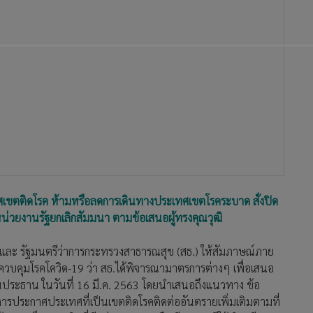
ศเขตติดโรค ห้ามหรือลดการเดินทางประเทศเขตโรคระบาด สั่งปิด
่วยงานรัฐยกเลิกสัมมนา ตามข้อเสนอผู้ทรงคุณวุฒิ
รี และ รัฐมนตรีว่าการกระทรวงสาธารณสุข (สธ.) ให้สัมภาษณ์ภาย
น ควบคุมโรคโควิด-19 ว่า สธ.ได้พิจารณามาตรการต่างๆ เพื่อเสนอ
็นประธาน ในวันที่ 16 มี.ค. 2563 โดยนำเสนอถึงแนวทาง ข้อ
การประกาศประเทศที่เป็นเขตติดโรคติดต่ออันตรายเพิ่มเติมตามที่