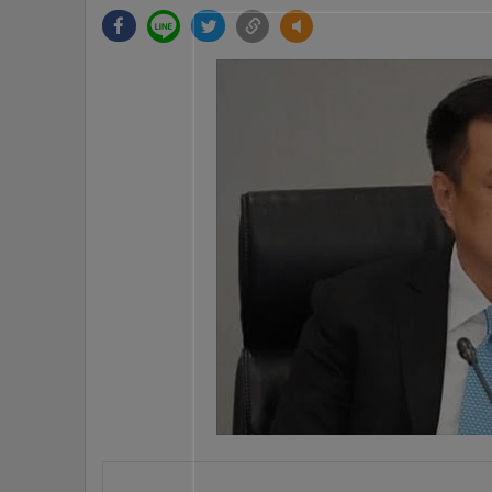
•
Management & HR
•
MGR Live
•
Infographic
•
การเมือง
•
ท่องเที่ยว
•
กีฬา
•
ต่างประเทศ
•
Special Scoop
•
เศรษฐกิจ-ธุรกิจ
•
จีน
•
ชุมชน-คุณภาพชีวิต
•
อาชญากรรม
•
Motoring
•
เกม
•
วิทยาศาสตร์
•
SMEs
•
หุ้น