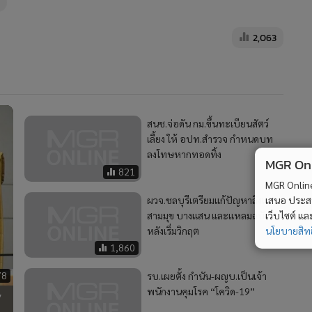
2,063
สนช.จ่อดัน กม.ขึ้นทะเบียนสัตว์
เลี้ยง ให้ อปท.สำรวจ กำหนดบท
ลงโทษหากทอดทิ้ง
MGR Onli
821
MGR Online 
ผวจ.ชลบุรีเตรียมแก้ปัญหาลิงเขา
เสนอ ประสบก
สามมุข บางแสน และแหลมฉบัง
เว็บไซต์ แ
หลังเริ่มวิกฤต
นโยบายสิทธ
1,860
78
รบ.เผยตั้ง กำนัน-ผญบ.เป็นเจ้า
พนักงานคุมโรค “โควิด-19”
”