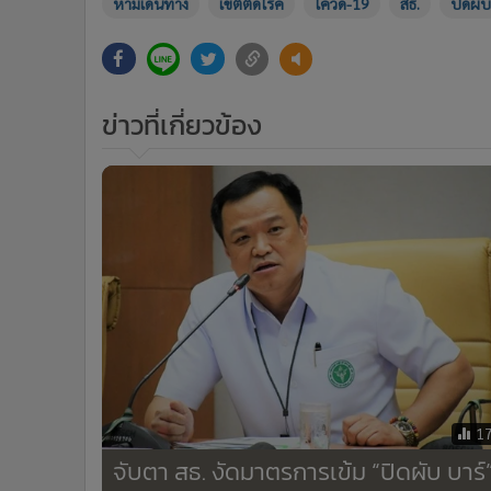
ห้ามเดินทาง
เขตติดโรค
โควิด-19
สธ.
ปิดผับ
ข่าวที่เกี่ยวข้อง
1
จับตา สธ. งัดมาตรการเข้ม “ปิดผับ บาร์