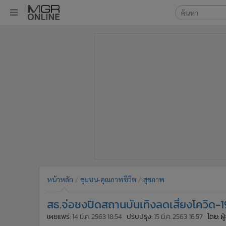
เลือกเครื่องมือท
•
หน้าหลัก
ค้นหา
•
ทันเหตุการณ์
Google
•
ภาคใต้
•
ภูมิภาค
MGR Onl
•
Online Section
ค้นหาขั
•
บันเทิง
•
ผู้จัดการรายวัน
•
คอลัมนิสต์
•
ละคร
•
CbizReview
•
Cyber BIZ
หน้าหลัก
ชุมชน-คุณภาพชีวิต
สุขภาพ
•
ผู้จัดกวน
สธ.จ่อชงปิดสถานบันเทิงลดเสี่ยงโควิด-1
•
Good health & Well-being
•
Green Innovation & SD
เผยแพร่:
14 มี.ค. 2563 18:54
ปรับปรุง:
15 มี.ค. 2563 16:57
โดย: ผ