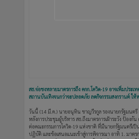
•
อินโดจีน
•
กองทุนรวม
•
Celeb Online
•
Factcheck
•
ญี่ปุ่น
•
News1
•
Gotomanager
สธ.จ่อชงหลายมาตรการถึง คกก.โควิด-19 อาจเพิ่มประเท
สถานบันเทิงจนกว่าจะปลอดภัย ลดกิจกรรมสงกรานต์ ให้หน
วันนี้ (14 มี.ค.) นายอนุทิน ชาญวีรกูล รองนายกรัฐมนต
หลังการประชุมผู้บริหาร สธ.ถึงมาตรการเฝ้าระวัง ป้องกั
ต่อคณะกรรมการโควิด-19 แห่งชาติ ที่มีนายกรัฐมนตรีเป
ปฏิบัติ และข้อเสนอแนะเข้าสู่การพิจารณา อาทิ 1. มาตร