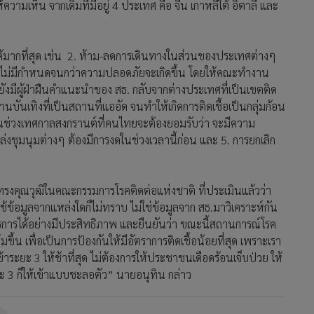
มเห็น จากเดิมที่มีอยู่ 4 ประเทศ คือ จีน เกาหลีใต้ อิตาลี และ
ด้มากที่สุด เช่น 2. ห้าม-ลดการเดินทางในส่วนของประเทศต่างๆ
แบบไม่มีกำหนดจนกว่าความปลอดภัยจะเกิดขึ้น โดยให้คณะทำงาน
 ยังมีผู้ฝ่าฝืนคำแนะนำของ สธ. กลับจากต่างประเทศที่เป็นเขตติด
ถานบันเทิงที่เป็นสถานที่แออัด จนทำให้เกิดการติดเชื้อเป็นกลุ่มก้อน
ารในช่วงเทศกาลสงกรานต์ที่คนไทยจะต้องยอมรับว่า จะมีความ
งชุมนุมต่างๆ ต้องมีการงดในช่วงเวลานี้ก่อน และ 5. การยกเลิก
งคุณวุฒิในคณะกรรมการโรคติดต่อแห่งชาติ ที่ประเมินแล้วว่า
ข้อมูลจากแหล่งใดก็ไม่ทราบ ไม่ใช่ข้อมูลจาก สธ.มาวิเคราะห์กัน
ารได้อย่างมีประสิทธิภาพ และยืนยันว่า ขณะนี้สถานการณ์โรค
ึ้น เพื่อเป็นการป้องกันให้มีอัตราการติดเชื้อน้อยที่สุด เพราะเรา
้าระยะ 3 ให้ช้าที่สุด ไม่ต้องการให้ประชาชนเดือดร้อนเจ็บป่วย ให้
ะ 3 ก็ให้เข้าแบบชะลอตัว” นายอนุทิน กล่าว