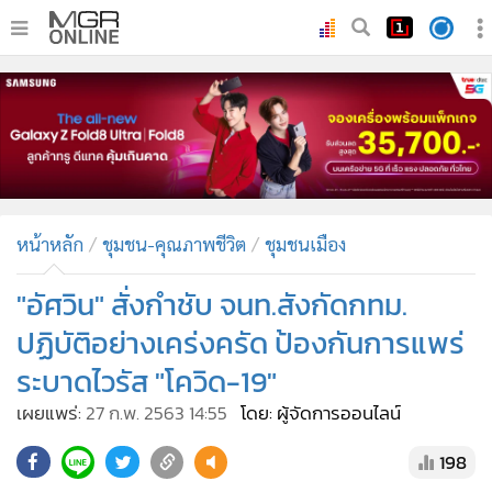
•
หน้าหลัก
•
ทันเหตุการณ์
•
ภาคใต้
•
ภูมิภาค
•
Online Section
หน้าหลัก
ชุมชน-คุณภาพชีวิต
ชุมชนเมือง
•
บันเทิง
•
ผู้จัดการรายวัน
"อัศวิน" สั่งกำชับ จนท.สังกัดกทม.
•
คอลัมนิสต์
ปฏิบัติอย่างเคร่งครัด ป้องกันการแพร่
•
ละคร
ระบาดไวรัส "โควิด-19"
•
CbizReview
เผยแพร่:
27 ก.พ. 2563 14:55
โดย: ผู้จัดการออนไลน์
•
Cyber BIZ
•
ผู้จัดกวน
198