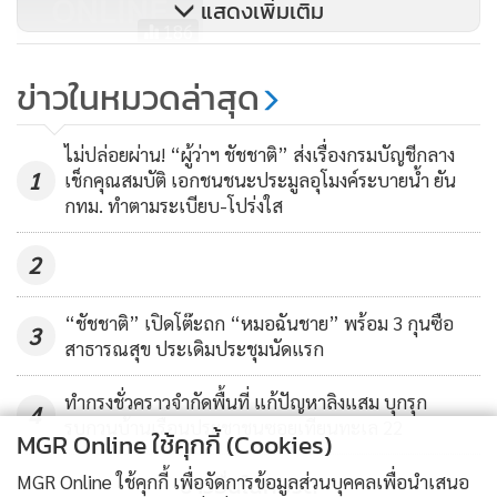
แสดงเพิ่มเติม
186
“อัศวิน” เริ่มมาตรการยึดเสื้อวิน
ข่าวในหมวดล่าสุด
จยย.ฝ่าฝืนขับขี่รถบนทางเท้า
299
ไม่ปล่อยผ่าน! “ผู้ว่าฯ ชัชชาติ” ส่งเรื่องกรมบัญชีกลาง
1
เช็กคุณสมบัติ เอกชนชนะประมูลอุโมงค์ระบายน้ำ ยัน
กทม. ทำตามระเบียบ-โปร่งใส
2
“ชัชชาติ” เปิดโต๊ะถก “หมอฉันชาย” พร้อม 3 กุนซือ
3
สาธารณสุข ประเดิมประชุมนัดแรก
ทำกรงชั่วคราวจำกัดพื้นที่ แก้ปัญหาลิงแสม บุกรุก
4
รบกวนบ้านเรือนประชาชนซอยเทียนทะเล 22
MGR Online ใช้คุกกี้ (Cookies)
ข่าวอื่นในหมวด
MGR Online ใช้คุกกี้ เพื่อจัดการข้อมูลส่วนบุคคลเพื่อนำเสนอ