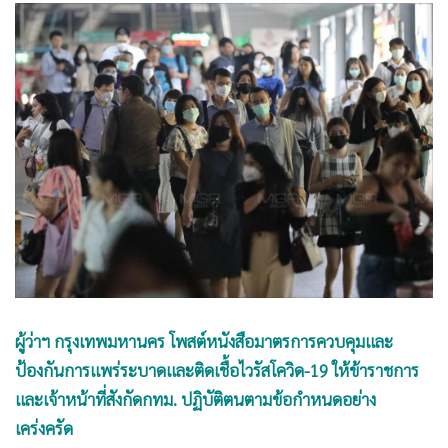
•
Good health & Well-being
•
Green Innovation & SD
•
Management & HR
•
MGR Live
•
Infographic
•
การเมือง
•
ท่องเที่ยว
•
กีฬา
•
ต่างประเทศ
•
Special Scoop
•
เศรษฐกิจ-ธุรกิจ
•
จีน
ผู้ว่าฯ กรุงเทพมหานคร โพสต์หนังสือมาตรการควบคุมและ
ป้องกันการแพร่ระบาดและติดเชื้อไวรัสโควิด-19 ให้ข้าราชการ
•
ชุมชน-คุณภาพชีวิต
และเจ้าหน้าที่สังกัดกทม. ปฏิบัติตนตามข้อกำหนดอย่าง
•
อาชญากรรม
เคร่งครัด
•
Motoring