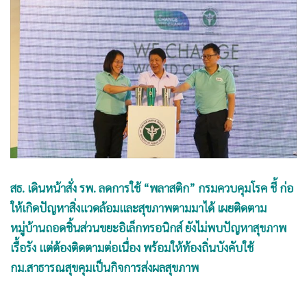
•
Good health & Well-being
•
Green Innovation & SD
•
Management & HR
•
MGR Live
•
Infographic
•
การเมือง
•
ท่องเที่ยว
•
กีฬา
•
ต่างประเทศ
สธ. เดินหน้าสั่ง รพ. ลดการใช้ “พลาสติก” กรมควบคุมโรค ชี้ ก่อ
•
Special Scoop
ให้เกิดปัญหาสิ่งแวดล้อมและสุขภาพตามมาได้ เผยติดตาม
•
เศรษฐกิจ-ธุรกิจ
หมู่บ้านถอดชิ้นส่วนขยะอิเล็กทรอนิกส์ ยังไม่พบปัญหาสุขภาพ
•
จีน
เรื้อรัง แต่ต้องติดตามต่อเนื่อง พร้อมให้ท้องถิ่นบังคับใช้
•
ชุมชน-คุณภาพชีวิต
กม.สาธารณสุขคุมเป็นกิจการส่งผลสุขภาพ
•
อาชญากรรม
•
Motoring