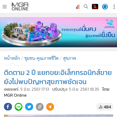
•
หน้าหลัก
•
ทันเหตุการณ์
•
ภาคใต้
•
ภูมิภาค
•
Online Section
หน้าหลัก
ชุมชน-คุณภาพชีวิต
สุขภาพ
•
บันเทิง
•
ผู้จัดการรายวัน
ติดตาม 2 ปี แยกขยะอิเล็กทรอนิกส์ขาย
•
คอลัมนิสต์
ยังไม่พบปัญหาสุขภาพชัดเจน
•
ละคร
เผยแพร่:
5 มิ.ย. 2561 17:13
ปรับปรุง:
5 มิ.ย. 2561 18:35
โดย:
•
CbizReview
MGR Online
•
Cyber BIZ
484
•
ผู้จัดกวน