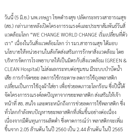
•
เกม
•
วิทยาศาสตร์
วันนี้ (5 มิ.ย.) นพ.เจษฎา โชคดำรงสุข ปลัดกระทรวงสาธารณสุข
•
SMEs
(สธ.) กล่าวภายหลังเปิดโครงการรณรงค์และประชาสัมพันธ์วันสิ่
•
หุ้น
แวดล้อมโลก “WE CHANGE WORLD CHANGE เริ่มเปลี่ยนที่ตัว
•
อินโดจีน
เรา” เนื่องในวันสิ่งแวดล้อมโลก ว่า รมว.สาธารณสุข ได้มอบ
•
กองทุนรวม
นโยบายให้หน่วยงานในสังกัดส่งเสริมการรักษาสิ่งแวดล้อม โดย
•
Celeb Online
บริหารจัดการโรงพยาบาลให้เป็นมิตรกับสิ่งแวดล้อม (GREEN &
CLEAN Hospital) ไม่ส่งผลกระทบต่อชุมชน มีระบบบำบัดน้ำ
•
Factcheck
เสีย การกำจัดขยะ ลดการใช้กระดาษ ลดการใช้ถุงพลาสติก
•
ญี่ปุ่น
เปลี่ยนเป็นการใช้ถุงผ้าใส่ยา เพื่อช่วยลดภาวะโลกร้อน ซึ่งปีนี้ได้
•
News1
จัดโครงการรณรงค์ลดปัญหาจากขยะพลาสติก ส่งเสริมให้เจ้า
•
Gotomanager
หน้าที่ สธ. สนใจ และตระหนักถึงการช่วยลดการใช้พลาสติก ซึ่ง
ทั่วโลกกำลังพบปัญหาขยะพลาสติกที่เพิ่มขึ้นอย่างต่อเนื่อง
เนื่องจากมีต้นทุนการผลิตต่ำ ซึ่งคาดการณ์ว่า พลาสติกจะเพิ่ม
ขึ้นจาก 2.05 ล้านตัน ในปี 2560 เป็น 2.44 ล้านตัน ในปี 2565