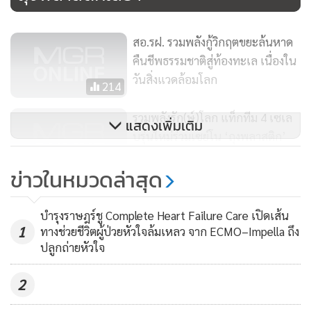
สอ.รฝ. รวมพลังกู้วิกฤตขยะล้นหาด
คืนชีพธรรมชาติสู่ท้องทะเล เนื่องใน
วันสิ่งแวดล้อมโลก
214
รวมพลังรัก(ษ์)โลก แท็กทีม 4 เซเล
แสดงเพิ่มเติม
บรุ่นใหม่ร่วมเซย์โน ‘ถุงพลาสติก’
383
ข่าวในหมวดล่าสุด
เมืองพัทยารณรงค์ปล่อยพันธุ์สัตว์น้ำ
เศรษฐกิจ เนื่องในวันสิ่งแวดล้อมโลก
บำรุงราษฎร์ชู Complete Heart Failure Care เปิดเส้น
1
ทางช่วยชีวิตผู้ป่วยหัวใจล้มเหลว จาก ECMO–Impella ถึง
145
ปลูกถ่ายหัวใจ
2