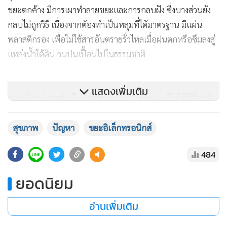
ขยะตกค้าง มีการเผาทำลายขยะและการกลบฝัง ซึ่งบางส่วนยัง
กลบไม่ถูกวิธี เนื่องจากต้องทำเป็นหลุมที่ได้มาตรฐาน มีแผ่น
พลาสติกรอง เพื่อไม่ใช้สารอันตรายรั่วไหลเมื่อฝนตกหรือซึมลงสู่
แหล่งน้ำใต้ดิน จนปนเปื้อนไปในธรรมชาติ
แสดงเพิ่มเติม
“ชาวบ้านมีการทำเป็นอาชีพมากว่า 10 ปี หากแก้ไม่ได้ก็ต้องมี
การให้ความรู้ถึงความปลอดภัยของตัวเอง คนในครอบครัว และ
ชุมชน หรือหากเปลี่ยนอาชีพได้ก็ให้เปลี่ยน เบื้องต้นผลกระทบ
สุขภาพ
ปัญหา
ขยะอิเล็กทรอนิกส์
จากขยะนั้น เนื่องจากมีสารหลายชนิดทั้ง โลหะหนัก ตะกั่ว
484
แคดเมียม หากได้รับในปริมาณมากก็จะมีผลเฉียบพลัน เช่น
ตะกั่ว ในเด็กจะเกิดการชัก หากรับปริมาณน้อยจะเป็นลักษณะ
ยอดนิยม
เรื้อรัง โดยเข้าไปทำลายระบบประสาท เกิดการซีด แต่จากการ
ลงพื้นที่มา 2 ปี ก็ยังไม่พบ” นพ.สุวรรณชัย กล่าว
อ่านเพิ่มเติม