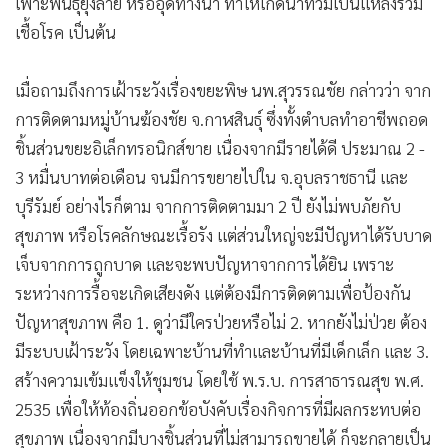
เพาะพันธุ์ยุงลาย หรืออุดทางน้ำ ทำให้เกิดน้ำท่วมเป็นแหล่งรวม
เชื้อโรค เป็นต้น
เมื่อถามถึงการเฝ้าระวังเรื่องขยะพิษ นพ.สุวรรณชัย กล่าวว่า จาก
การติดตามหมู่บ้านฆ้องชัย จ.กาฬสินธุ์ ซึ่งทั้งตำบลทำอาชีพถอด
ชิ้นส่วนขยะอิเล็กทรอนิกส์ขาย เนื่องจากมีรายได้ดี ประมาณ 2 -
3 หมื่นบาทต่อเดือน จนมีการขยายไปใน จ.อุบลราชธานี และ
บุรีรัมย์ อย่างไรก็ตาม จากการติดตามมา 2 ปี ยังไม่พบภัยกับ
สุขภาพ หรือโรคลักษณะเรื้อรัง แต่ส่วนใหญ่จะมีปัญหาได้รับบาด
เจ็บจากการถูกบาด และจะพบปัญหาจากการได้ยิน เพราะ
ระหว่างการรื้อจะเกิดเสียงดัง แต่ต้องมีการติดตามเพื่อป้องกัน
ปัญหาสุขภาพ คือ 1. ดูว่ามีใครป่วยหรือไม่ 2. หากยังไม่ป่วย ต้อง
มีระบบเฝ้าระวัง โดยเฉพาะบ้านที่ทำและบ้านที่มีเด็กเล็ก และ 3.
สร้างความเข้มแข็งให้ชุมชน โดยใช้ พ.ร.บ. การสาธารณสุข พ.ศ.
2535 เพื่อให้ท้องถิ่นออกข้อบังคับเรื่องกิจการที่มีผลกระทบต่อ
สุขภาพ เนื่องจากมีบางชิ้นส่วนที่ไม่สามารถขายได้ ก็จะกลายเป็น