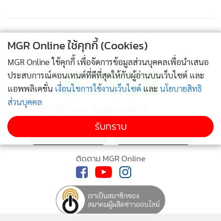
อย่าง สบส. ซึ่งมีสำนักสถานพยาบาลฯ ทำหน้าที่ดูแลโรงพยาบาล
เอกชนและคลินิกเอกชนทั่วประเทศ ควรมีอำนาจหน้าที่เพิ่มขึ้น
ในการกำกับดูแลเรื่องการควบคุมค่าใช้จ่ายหมวดต่างๆ อย่างเป็น
MGR Online ใช้คุกกี้ (Cookies)
ธรรม โดยอาจต้องปรับปรุง พ.ร.บ.สถานพยาบาลฯ ซึ่งเป็น
กฎหมายแม่บทก็จะช่วยให้ทำงานได้กว้างขึ้น สามารถประสานได้
MGR Online ใช้คุกกี้ เพื่อจัดการข้อมูลส่วนบุคคลเพื่อนำเสนอ
ติดตามข่าวสารผ่านทาง LINE
ทุกหน่วยงาน เกิดการทำงานอย่างบูรณาการจริงๆ นอกจากนี้ ใน
ประสบการณ์คอนเทนต์ที่ดีที่สุดให้กับผู้อ่านบนเว็บไซต์ และ
แอพพลิเคชั่น
เงื่อนไขการใช้งานเว็บไซต์
และ
นโยบายสิทธิ
ส่วนของสำนักสถานพยาบาลฯ ถือเป็นหน่วยงานสำคัญอาจต้องมี
ส่วนบุคคล
การพัฒนาและเพิ่มบุคลากรในการตรวจพื้นที่ ทำงานด้านนี้เพื่อ
MGR Online Application
ขยายงานมากขึ้น
รับทราบ
ติดตาม Facebook Fanpage ของ “Quality of Life” ได้ที่
ติดตาม MGR Online