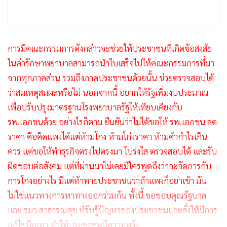
การมีคณะกรรมการดังกล่าวจะช่วยให้ประชาชนที่เกิดข้อสงสัย
ในค่ารักษาพยาบาลสามารถนำใบเสร็จไปให้คณะกรรมการที่มา
จากทุกภาคส่วน รวมถึงภาคประชาชนด้วยนั้น ช่วยตรวจสอบได้
ว่าสมเหตุสมผลหรือไม่ นอกจากนี้ อยากให้รัฐเพิ่มงบประมาณ
เพื่อปรับปรุงมาตรฐานโรงพยาบาลรัฐให้เทียบเคียงกับ
รพ.เอกชนด้วย อย่างไรก็ตาม ยืนยันว่าไม่ได้ขอให้ รพ.เอกชน ลด
ราคา คือคิดแพงได้แต่ห้ามโกง ห้ามโก่งราคา ห้ามค้ากำไรเกิน
ควร แค่ขอให้ทำธุรกิจตรงไปตรงมา โปร่งใส ตรวจสอบได้ และรับ
ผิดชอบต่อสังคม แต่ที่ผ่านมาไม่เคยมีใครพูดถึงว่าจะจัดการกับ
การโกงอย่างไร มีแต่ท้าทายประชาชนว่าถ้าแพงก็อย่าเข้า มัน
ไม่ใช่แนวทางการหาทางออกร่วมกัน ทั้งนี้ ขอขอบคุณรัฐบาล
และ รมว.สาธารณสุข ที่รับรู้ปัญหาของประชาชนและสั่งให้มีการ
แก้ไขปัญหา ทำให้ประชาชนมีความหวัง