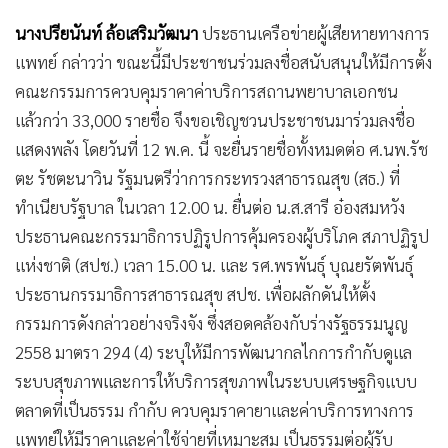
•
เกม
นางปรียนันท์ ล้อเสริมวัฒนา
ประธานเครือข่ายผู้เสียหายทางการ
•
วิทยาศาสตร์
แพทย์ กล่าวว่า ขณะนี้มีประชาชนร่วมลงชื่อสนับสนุนให้มีการตั้ง
•
SMEs
คณะกรรมการควบคุมราคาค่าบริการสถานพยาบาลเอกชน
•
หุ้น
แล้วกว่า 33,000 รายชื่อ จึงขอเชิญชวนประชาชนมาร่วมลงชื่อ
•
อินโดจีน
แสดงพลัง โดยวันที่ 12 พ.ค. นี้ จะยื่นรายชื่อทั้งหมดต่อ ศ.นพ.รัช
•
กองทุนรวม
ตะ รัชตะนาวิน รัฐมนตรีว่าการกระทรวงสาธารณสุข (สธ.) ที่
•
Celeb Online
ทำเนียบรัฐบาล ในเวลา 12.00 น. ยื่นต่อ น.ส.สารี อ๋องสมหวัง
•
Factcheck
ประธานคณะกรรมาธิการปฏิรูปการคุ้มครองผู้บริโภค สภาปฏิรูป
•
ญี่ปุ่น
แห่งชาติ (สปช.) เวลา 15.00 น. และ รศ.พรพันธุ์ บุณยรัตพันธุ์
ประธานกรรมาธิการสาธารณสุข สปช. เพื่อผลักดันให้ตั้ง
•
News1
กรรมการดังกล่าวอย่างจริงจัง ซึ่งสอดคล้องกับร่างรัฐธรรมนูญ
•
Gotomanager
2558 มาตรา 294 (4) ระบุให้มีการพัฒนากลไกการกำกับดูแล
ระบบสุขภาพและการให้บริการสุขภาพในระบบเศรษฐกิจแบบ
ตลาดที่เป็นธรรม กำกับ ควบคุมราคายาและค่าบริการทางการ
แพทย์ให้มีราคาและค่าใช้จ่ายที่เหมาะสม เป็นธรรมต่อผู้รับ