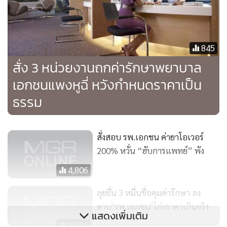
845
สั่ง 3 หน่วยงานถกค่ารักษาพยาบาล
เอกชนแพงหูฉี่ หวังกำหนดราคาเป็น
ธรรม
นพ.ธเรศ กรัษนัยรวิวงศ์
รองอธิบดีกรมสนับสนุนบริการสุขภาพ
(สบส.) กล่าวว่า
ตาม พ.ร.บ.สถานพยาบาล พ.ศ.2541 กำหนด
สั่งสอบ รพ.เอกชน ค่ายาโอเวอร์
เพียงสถานพยาบาลเอกชนต้องแจ้งอัตราค่ารักษาพยาบาลต่อผู้
200% หวั่น “ฮับการแพทย์” พัง
มารับบริการ เพื่อประกอบการตัดสินใจ ไม่ว่าจะเป็นค่าห้อง ค่า
4,806
รักษา ค่ายา ฯลฯ เพื่อเป็นทางเลือก หากไม่ปฏิบัติตามจะมีโทษ
ปรับไม่เกิน 20,000 บาท ส่วนเรื่องการควบคุมราคาค่ารักษา
ลุยยื่น 3 หมื่นชื่อคุมค่ารักษา ลง
ดาบ"รพ.เอกชน"โก่งราคาเกินจริง
พยาบาล โดยเฉพาะค่ายาให้เป็นมาตรฐานกลาง เพื่อไม่ให้ค่ายา
แสดงเพิ่มเติม
สูงเกินความเป็นจริง จะต้องหารือร่วมกับกระทรวงพาณิชย์ ซึ่ง
1,516