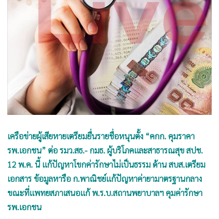
•
Good health & Well-being
•
Green Innovation & SD
•
Management & HR
•
MGR Live
•
Infographic
•
การเมือง
•
ท่องเที่ยว
•
กีฬา
•
ต่างประเทศ
เครือข่ายผู้เสียหายเตรียมยื่นรายชื่อหนุนตั้ง “คกก. คุมราคา
•
Special Scoop
รพ.เอกชน” ต่อ รมว.สธ.- กมธ. ผู้บริโภคและสาธารณสุข สปช.
•
เศรษฐกิจ-ธุรกิจ
12 พ.ค. นี้ แก้ปัญหาโขกค่ารักษาไม่เป็นธรรม ด้าน สบส.เตรียม
•
จีน
เอกสาร ข้อมูลหารือ ก.พาณิชย์แก้ปัญหาค่ายามาตรฐานกลาง
•
ชุมชน-คุณภาพชีวิต
ขณะที่แพทยสภาเสนอแก้ พ.ร.บ.สถานพยาบาลฯ คุมค่ารักษา
•
อาชญากรรม
รพ.เอกชน
•
Motoring