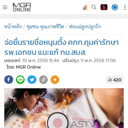
•
หน้าหลัก
หน้าหลัก
ชุมชน-คุณภาพชีวิต
พ่อแม่ลูกปลูกรัก
•
ทันเหตุการณ์
•
จ่อยื่นรายชื่อหนุนตั้ง คกก.คุมค่ารักษา
ภาคใต้
•
ภูมิภาค
รพ.เอกชน แนะแก้ กม.สบส.
•
Online Section
เผยแพร่:
10 พ.ค. 2558 15:44
ปรับปรุง:
11 พ.ค. 2558 17:06
•
บันเทิง
โดย: MGR Online
•
ผู้จัดการรายวัน
420
•
คอลัมนิสต์
•
ละคร
•
CbizReview
•
Cyber BIZ
•
ผู้จัดกวน