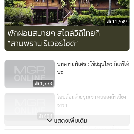
นายวิทยา
11,549
กล่าวด้วยว่า สธ.ได้ส่งเสริมให้โรงพยาบาลส่งเสริมสุขภาพตำบล
พักผ่อนสบายๆ สไตล์วิถีไทยที่
(รพ.สต.) ให้บริการ และทำหน้าที่ในการเผยแพร่ความรู้ด้านการ
นวดให้กับประชาชน เพื่อให้เกิดการนวดได้อย่างถูกต้องและ
“สามพราน ริเวอร์ไซด์”
ปลอดภัย ในระดับของสถานบริการและสถานพยาบาลต้องมี
คุณภาพและมาตรฐาน โดยเฉพาะสถานพยาบาลของรัฐทุกแห่ง
บทความพิเศษ : ใช้สมุนไพร ก็แพ้ได้
ต้องมีการให้บริการนวดไทย เพื่อให้คนไทยทุกคนเข้าถึงบริการ
นะ
ซึ่งจะทำให้การใช้ยาแก้ปวดลดลง นอกจากนี้ ยังมีการสนับสนุน
ให้มีการวิจัยด้านการนวดไทยแบบบูรณาการ นับเป็นการสร้าง
1,733
มูลค่าทางการตลาดให้กับประเทศไทย โดยมูลค่าทางการตลาด
โอบล้อมด้วยขุนเขา คลอเคล้าเสียง
ของการนวดไทยสามารถสร้างรายได้ให้กับประเทศปีละ 2-3
ธารา
หมื่นล้านบาท โดยเฉพาะปี 2558 ซึ่งจะมีการรวมตัวของ
684
ประชาคมเศรษฐกิจอาเซียน
แสดงเพิ่มเติม
“พาณิชย์” ตั้งเป้าส่งออกเครื่อง