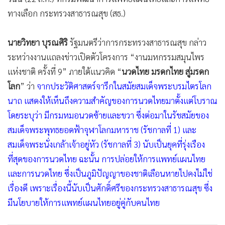
•
Good health & Well-being
ทางเลือก กระทรวงสาธารณสุข (สธ.)
•
Green Innovation & SD
•
Management & HR
นายวิทยา บุรณศิริ
รัฐมนตรีว่าการกระทรวงสาธารณสุข กล่าว
•
MGR Live
ระหว่างงานแถลงข่าวเปิดตัวโครงการ “งานมหกรรมสมุนไพร
•
Infographic
แห่งชาติ ครั้งที่ 9” ภายใต้แนวคิด “
นวดไทย มรดกไทย สู่มรดก
•
การเมือง
โลก
” ว่า
จากประวัติศาสตร์จารึกในสมัยสมเด็จพระบรมไตรโลก
•
ท่องเที่ยว
นาถ แสดงให้เห็นถึงความสำคัญของการนวดไทยมาตั้งแต่โบราณ
•
กีฬา
โดยระบุว่า มีกรมหมอนวดซ้ายและขวา ซึ่งต่อมาในรัชสมัยของ
•
ต่างประเทศ
สมเด็จพระพุทธยอดฟ้าจุฬาโลกมหาราช (รัชกาลที่ 1) และ
•
Special Scoop
สมเด็จพระนั่งเกล้าเจ้าอยู่หัว (รัชกาลที่ 3) นับเป็นยุคที่รุ่งเรือง
•
เศรษฐกิจ-ธุรกิจ
ที่สุดของการนวดไทย ฉะนั้น การปล่อยให้การแพทย์แผนไทย
•
จีน
และการนวดไทย ซึ่งเป็นภูมิปัญญาของชาติเลือนหายไปคงไม่ใช่
•
ชุมชน-คุณภาพชีวิต
เรื่องดี เพราะเรื่องนี้นับเป็นศักดิ์ศรีของกระทรวงสาธารณสุข ซึ่ง
•
มีนโยบายให้การแพทย์แผนไทยอยู่คู่กับคนไทย
อาชญากรรม
•
Motoring