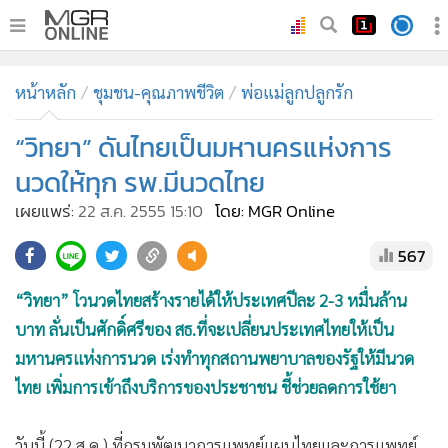
•
หน้าหลัก
หน้าหลัก
ชุมชน-คุณภาพชีวิต
พ่อแม่ลูกปลูกรัก
•
ทันเหตุการณ์
•
“วิทยา” ดันไทยเป็นมหานครแห่งการ
ภาคใต้
•
ภูมิภาค
นวดให้ทุก รพ.มีนวดไทย
•
Online Section
เผยแพร่:
22 ส.ค. 2555 15:10
โดย: MGR Online
•
บันเทิง
567
•
ผู้จัดการรายวัน
•
คอลัมนิสต์
“วิทยา” โวนวดไทยสร้างรายได้ให้ประเทศปีละ 2-3 หมื่นล้าน
•
ละคร
บาท ลั่นเป็นศักดิ์ศรีของ สธ.ที่จะเปลี่ยนประเทศไทยให้เป็น
•
CbizReview
มหานครแห่งการนวด เร่งทำทุกสถานพยาบาลของรัฐให้มีนวด
•
Cyber BIZ
ไทย เพิ่มการเข้าถึงบริการของประชาชน ชี้ช่วยลดการใช้ยา
•
ผู้จัดกวน
วันนี้ (22 ส.ค.) ที่กรมพัฒนาการแพทย์แผนไทยและการแพทย์