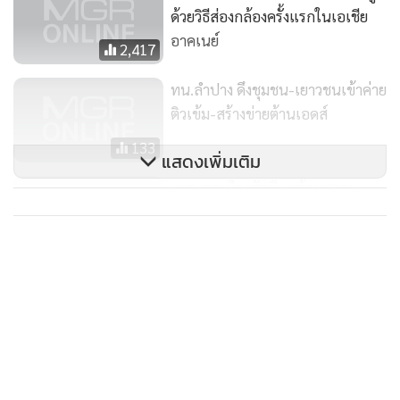
ซึ่งไม่มีส่วนในการลดอารมณ์ความสุขจากการร่วมเพศได้แต่อย่าง
ด้วยวิธีส่องกล้องครั้งแรกในเอเชีย
ใด
อาคเนย์
2,417
ด้าน
ดร.กนกวรรณ ธราวรรณ
สำนักงานศึกษานโยบาย
ทน.ลำปาง ดึงชุมชน-เยาวชนเข้าค่าย
สาธารณสุข สวัสดิการและสังคม ในฐานะผู้วิจัยโครงการทางเลือก
ติวเข้ม-สร้างข่ายต้านเอดส์
เชิงนโยบายด้านถุงยางอนามัยสำหรับผู้หญิง หากมีความต้องการ
133
ใช้มากจะจัดหามาบริการโดยการแจก หรือขาย โดยได้ทำวิจัย
แสดงเพิ่มเติม
กลุ่มเป้าหมายที่ผ่านการอบรมของเครือข่ายสุขภาพและโอกาส 6
เทศบาลเมืองสัตหีบพร้อมสถาน
กลุ่ม คือ 1.คู่สามี-ภรรยา 2.ผู้อยู่ร่วมกับผู้ติดเชื้อเอชไอวี 3.สาว
ศึกษาร่วมเดินรณรงค์วันเอดส์โลกปี
ประเภทสอง 4.ชายรักชาย 5.ผู้ขายบริการทางเพศ และ 6.ผู้ให้
54
85
บริการด้านสุขภาพ จำนวน 309 คน โดยจากการสัมภาษณ์เชิงลึก
กลุ่มเป้าหมายเห็นด้วยกับการมีถุงยางอนามัยสตรีไว้ใช้ แต่ต้องมี
การประชาสัมพันธ์อย่างแพร่หลายเพื่อสร้างทัศนคติที่ดีแก่
ประชาชน เพื่อให้ผู้หญิงมีทางเลือกในการป้องกันตนเองมากขึ้น
ซึ่งหากเรื่องนี้ภาครัฐมีการผลักดันอย่างจริงจัง อย่างน้อยที่สุดฝ่าย
หญิงก็มีทางเลือกเพิ่มเติมในการร่วมรักอย่างปลอดภัย