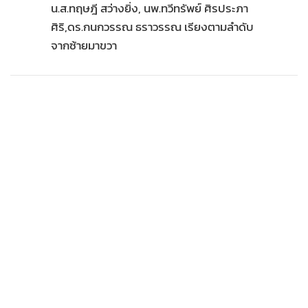
น.ส.ทฤษฎี สว่างยิ่ง, นพ.ทวีทรัพย์ ศิรประภา
•
เกม
ศิริ,ดร.กนกวรรณ ธราวรรณ เรียงตามลำดับ
•
วิทยาศาสตร์
จากซ้ายมาขวา
•
SMEs
•
หุ้น
•
อินโดจีน
•
กองทุนรวม
•
Celeb Online
•
Factcheck
•
ญี่ปุ่น
•
News1
•
Gotomanager