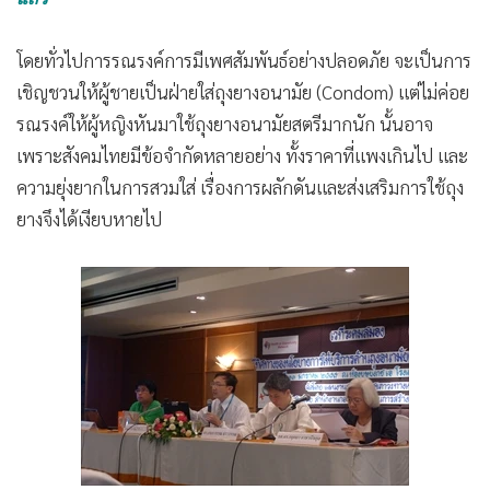
•
Good health & Well-being
•
Green Innovation & SD
โดยทั่วไปการรณรงค์การมีเพศสัมพันธ์อย่างปลอดภัย จะเป็นการ
•
Management & HR
เชิญชวนให้ผู้ชายเป็นฝ่ายใส่ถุงยางอนามัย (Condom) แต่ไม่ค่อย
•
MGR Live
รณรงค์ให้ผู้หญิงหันมาใช้ถุงยางอนามัยสตรีมากนัก นั้นอาจ
•
Infographic
เพราะสังคมไทยมีข้อจำกัดหลายอย่าง ทั้งราคาที่แพงเกินไป และ
•
การเมือง
ความยุ่งยากในการสวมใส่ เรื่องการผลักดันและส่งเสริมการใช้ถุง
•
ท่องเที่ยว
ยางจึงได้เงียบหายไป
•
กีฬา
•
ต่างประเทศ
•
Special Scoop
•
เศรษฐกิจ-ธุรกิจ
•
จีน
•
ชุมชน-คุณภาพชีวิต
•
อาชญากรรม
•
Motoring