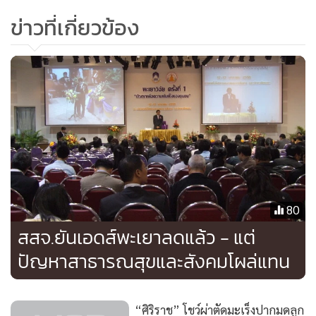
ข่าวที่เกี่ยวข้อง
ถุงยางอนามัยสตรี
น.ส.ทฤษฎี สว่างยิ่ง
ผู้จัดการเครือข่ายสุขภาพและโอกาส อธิบาย
เพิ่มว่า จากการที่เครือข่ายจัดการเครือข่ายสุขภาพและโอกาส
(HON) ได้เริ่มสำรวจในเรื่องของความนิยมใช้ถุงยางอนามัยสตรี
ในกลุ่มเป้าหมายอาทิ พนักงานขายบริการ พบ ว่า จุดแข็งของถุง
ยางอนามัยสำหรับผู้หญิงจะช่วยเพิ่มอำนาจในการต่อรอง เพราะ
80
ผู้หญิงเป็นคนใส่เอง ซึ่งไม่ได้ลดความสุขในการร่วมเพศแต่อย่าง
สสจ.ยันเอดส์พะเยาลดแล้ว - แต่
ใด ที่สำคัญคือ ช่วยป้องกันการตั้งครรภ์ไม่พึงประสงค์ โรคติดต่อ
ปัญหาสาธารณสุขและสังคมโผล่แทน
ทางเพศสัมพันธ์ ไม่ว่าจะเป็นโรคเอดส์ เริม หรือหูด ได้อีกด้วย
ขณะที่ห่วงของถุงยางด้านนอกยังป้องกันการติดเชื้อเอชพีวี ซึ่ง
เป็นสาเหตุของการเกิดโรคมะเร็งปากมดลูกในผู้หญิงได้อีกด้วย
“ศิริราช” โชว์ผ่าตัดมะเร็งปากมดลูก