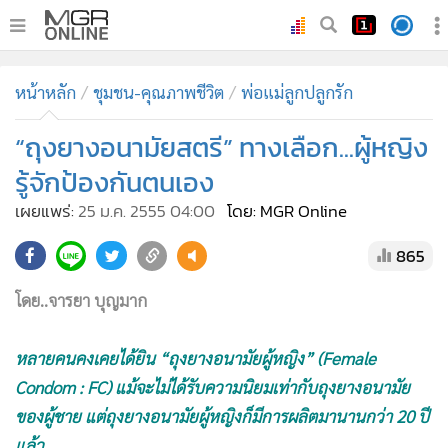
•
หน้าหลัก
หน้าหลัก
ชุมชน-คุณภาพชีวิต
พ่อแม่ลูกปลูกรัก
•
ทันเหตุการณ์
•
“ถุงยางอนามัยสตรี” ทางเลือก...ผู้หญิง
ภาคใต้
•
ภูมิภาค
รู้จักป้องกันตนเอง
•
Online Section
เผยแพร่:
25 ม.ค. 2555 04:00
โดย: MGR Online
•
บันเทิง
865
•
ผู้จัดการรายวัน
•
คอลัมนิสต์
โดย..จารยา บุญมาก
•
ละคร
•
CbizReview
หลายคนคงเคยได้ยิน “ถุงยางอนามัยผู้หญิง” (Female
•
Cyber BIZ
Condom : FC) แม้จะไม่ได้รับความนิยมเท่ากับถุงยางอนามัย
ของผู้ชาย แต่ถุงยางอนามัยผู้หญิงก็มีการผลิตมานานกว่า 20 ปี
•
ผู้จัดกวน
แล้ว