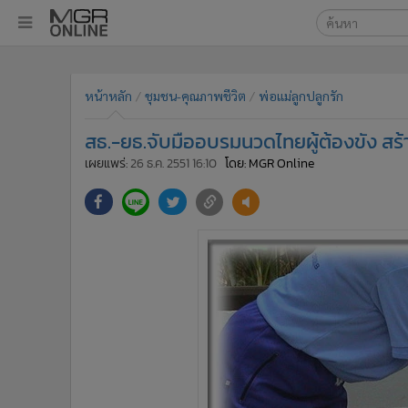
เลือกเครื่องมือท
•
หน้าหลัก
ค้นหา
•
ทันเหตุการณ์
หน้าหลัก
ชุมชน-คุณภาพชีวิต
พ่อแม่ลูกปลูกรัก
Google
•
ภาคใต้
สธ.-ยธ.จับมืออบรมนวดไทยผู้ต้องขัง สร้
•
ภูมิภาค
MGR Onl
เผยแพร่:
26 ธ.ค. 2551 16:10
โดย: MGR Online
•
Online Section
ค้นหาขั
•
บันเทิง
•
ผู้จัดการรายวัน
•
คอลัมนิสต์
•
ละคร
•
CbizReview
•
Cyber BIZ
•
ผู้จัดกวน
•
Good health & Well-being
•
Green Innovation & SD