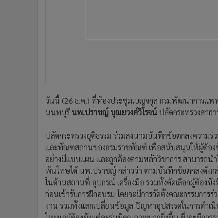
•
อินโดจีน
•
กองทุนรวม
•
Celeb Online
•
Factcheck
•
ญี่ปุ่น
•
News1
•
Gotomanager
วันนี้ (26 ธ.ค.) ที่ห้องประชุมเบญจกูล กรมพัฒนาการ
นนทบุรี
นพ.ปราชญ์ บุณยวงศ์วิโรจน์
ปลัดกระทรวงสาธาร
ปลัดกระทรวงยุติธรรม ร่วมลงนามบันทึกข้อตกลงความร่ว
และทัณฑสถานของกรมราชทัณฑ์ เพื่อสนับสนุนให้ผู้ต้องขั
อย่างมีแบบแผน และถูกต้องตามหลักวิชาการ สามารถนำไ
พ้นโทษได้
นพ.ปราชญ์ กล่าวว่า ตามบันทึกข้อตกลงดังก
ในด้านสถานที่ อุปกรณ์ เครื่องมือ รวมทั้งคัดเลือกผู้ต้องข
ก่อนเข้ารับการฝึกอบรม โดยจะมีการจัดตั้งคณะกรรมการร่
งาน รวมทั้งแลกเปลี่ยนข้อมูล ปัญหาอุปสรรคในการดำเนิ
ไทยแก่ผู้ต้องขังแต่ละรุ่นมีคุณภาพมากยิ่งขึ้น ซึ่งจะมีก