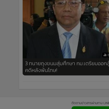
3 ทนายถุงขนมสุ่มศึกษา กม.เตรียมออกสู
คดีหลังพ้นโทษ!
ติดตามข่าวสารผ่านทาง LIN