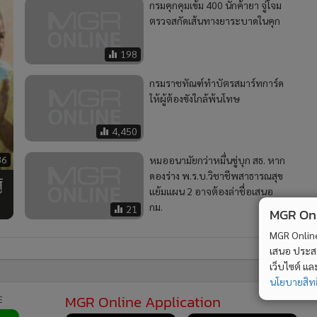
กรมคุกคุมเข้ม 400 นักค้ายา จู่โจม
ตรวจสกัดเส้นทางยาระบาดในคุก
198
กรมราชทัณฑ์ทำบัตรสมาร์ทการ์ด
ให้ผู้ต้องขังใกล้พ้นโทษ
4,450
86
หมออนามัยกว่าหมื่นขู่บุก สธ. หาก
ดองร่าง พ.ร.บ.วิชาชีพสาธารณสุข
้
แย้มแผน 2 อาจต้องล่าชื่อเสนอ
กม.
21
MGR Onli
MGR Online 
เสนอ ประสบก
เว็บไซต์ แ
นโยบายสิทธ
MGR Online Application
E