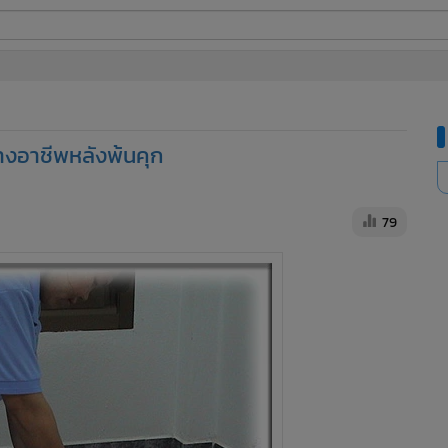
ี่ใช้
างอาชีพหลังพ้นคุก
ine
้นสูง
79