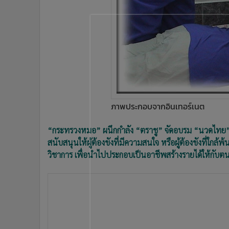
•
Management & HR
•
MGR Live
•
Infographic
•
การเมือง
•
ท่องเที่ยว
•
กีฬา
•
ต่างประเทศ
•
Special Scoop
ภาพประกอบจากอินเทอร์เนต
•
เศรษฐกิจ-ธุรกิจ
•
จีน
“กระทรวงหมอ” ผนึกกำลัง “ตราชู” จัดอบรม “นวดไทย”
•
ชุมชน-คุณภาพชีวิต
สนับสนุนให้ผู้ต้องขังที่มีความสนใจ หรือผู้ต้องขังที่
•
อาชญากรรม
วิชาการ เพื่อนำไปประกอบเป็นอาชีพสร้างรายได้ให้กับ
•
Motoring
•
เกม
•
วิทยาศาสตร์
•
SMEs
•
หุ้น