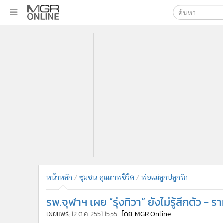
เลือกเครื่องมือท
•
หน้าหลัก
ค้นหา
•
ทันเหตุการณ์
Google
•
ภาคใต้
•
ภูมิภาค
MGR Onl
•
Online Section
ค้นหาขั
•
บันเทิง
•
ผู้จัดการรายวัน
•
คอลัมนิสต์
•
ละคร
•
CbizReview
•
Cyber BIZ
หน้าหลัก
ชุมชน-คุณภาพชีวิต
พ่อแม่ลูกปลูกรัก
•
ผู้จัดกวน
รพ.จุฬาฯ เผย “รุ่งทิวา” ยังไม่รู้สึกตัว - ร
•
Good health & Well-being
•
Green Innovation & SD
เผยแพร่:
12 ต.ค. 2551 15:55
โดย: MGR Online