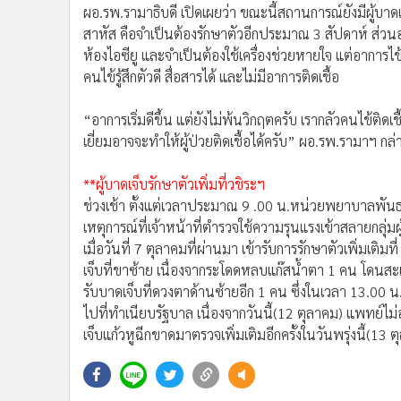
ผอ.รพ.รามาธิบดี เปิดเผยว่า ขณะนี้สถานการณ์ยังมีผู้บาด
สาหัส คือจำเป็นต้องรักษาตัวอีกประมาณ 3 สัปดาห์ ส่วนอากา
ห้องไอซียู และจำเป็นต้องใช้เครื่องช่วยหายใจ แต่อา
คนไข้รู้สึกตัวดี สื่อสารได้ และไม่มีอาการติดเชื้อ
“อาการเริ่มดีขึ้น แต่ยังไม่พ้นวิกฤตครับ เรากลัวคนไข้ติดเช
เยี่ยมอาจจะทำให้ผู้ป่วยติดเชื้อได้ครับ” ผอ.รพ.รามาฯ กล่
**ผู้บาดเจ็บรักษาตัวเพิ่มที่วชิระฯ
ช่วงเช้า ตั้งแต่เวลาประมาณ 9 .00 น.หน่วยพยาบาลพันธ
เหตุการณ์ที่เจ้าหน้าที่ตำรวจใช้ความรุนแรงเข้าสลายกล
เมื่อวันที่ 7 ตุลาคมที่ผ่านมา เข้ารับการรักษาตัวเพิ่มเติม
เจ็บที่ขาซ้าย เนื่องจากระโดดหลบแก๊สน้ำตา 1 คน โดนส
รับบาดเจ็บที่ดวงตาด้านซ้ายอีก 1 คน ซึ่งในเวลา 13.00 
ไปที่ทำเนียบรัฐบาล เนื่องจากวันนี้(12 ตุลาคม) แพทย์ไม่
เจ็บแก้วหูฉีกขาดมาตรวจเพิ่มเติมอีกครั้งในวันพรุ่งนี้(13 