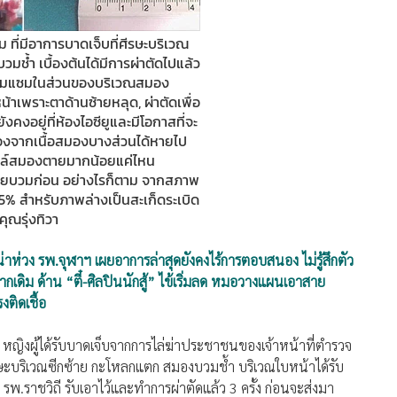
 ที่มีอาการบาดเจ็บที่ศีรษะบริเวณ
ช้ำ เบื้องต้นได้มีการผ่าตัดไปแล้ว
ดซ่อมแซมในส่วนของบริเวณสมอง
าเพราะตาด้านซ้ายหลุด, ผ่าตัดเพื่อ
ยังคงอยู่ที่ห้องไอซียูและมีโอกาสที่จะ
่องจากเนื้อสมองบางส่วนได้หายไป
ซลล์สมองตายมากน้อยแค่ไหน
ายบวมก่อน อย่างไรก็ตาม จากสภาพ
ง 5% สำหรับภาพล่างเป็นสะเก็ดระเบิด
ุณรุ่งทิวา
น่าห่วง รพ.จุฬาฯ เผยอาการล่าสุดยังคงไร้การตอบสนอง ไม่รู้สึกตัว
เดิม ด้าน “ตี๋-ศิลปินนักสู้” ไข้เริ่มลด หมอวางแผนเอาสาย
ติดเชื้อ
ม
หญิงผู้ได้รับบาดเจ็บจากการไล่ฆ่าประชาชนของเจ้าหน้าที่ตำรวจ
ศีรษะบริเวณซีกซ้าย กะโหลกแตก สมองบวมช้ำ บริเวณใบหน้าได้รับ
พ.ราชวิถี รับเอาไว้และทำการผ่าตัดแล้ว 3 ครั้ง ก่อนจะส่งมา