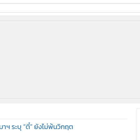
ี่ใช้
ine
้นสูง
ามาฯ ระบุ “ตี๋” ยังไม่พ้นวิกฤต