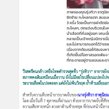
•
อินโดจีน
•
กองทุนรวม
ภาพของคุณรุ่งทิวา ธาตุนิยม
ซีกซ้าย กะโหลกแตก สมองบวม
•
Celeb Online
3 ครั้ง โดยเป็นการผ่าตั
•
Factcheck
กะโหลก, ตกแต่งบริเวณใบหน้
•
ญี่ปุ่น
นำเลือดที่คั่งอยู่ออก ขณะนี้
•
News1
กลายเป็นเจ้าหญิงนิทราเนื
•
Gotomanager
และไม่สามารถบอกได้ว่าเ
เนื่องจากต้องรอให้สมองห
ที่เกิดขึ้นมีโอกาสรอดเพีย
ที่กระจายอยู่ตามแขนและขาค
วีรสตรีคนกล้า เหยื่อโหดตำรวจสุดชั่ว “รุ่งทิวา” อาการยัง
สภาพคงเดิมเหมือนเมื่อวาน ยังไม่มีอะไรเปลี่ยนแปลงไปจาก
ระบายเลือดในปอดออก แต่ยังไม่พ้นวิกฤต ย้ำห้ามเยี่ยมเกรง
สำหรับความคืบหน้าการบาดเจ็บของ
นางรุ่งทิวา ธาตุนิย
โฉด เมื่อวันที่ 7 ตุลาคมที่ผ่านมา ด้วยอาการบาดเจ็บที่
ความเสียหายหนัก ดวงตาด้านซ้ายหลุด ที่ก่อนหน้านี้ทาง ร