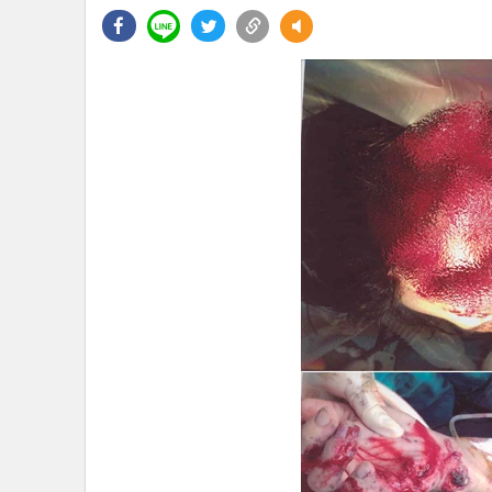
•
Management & HR
•
MGR Live
•
Infographic
•
การเมือง
•
ท่องเที่ยว
•
กีฬา
•
ต่างประเทศ
•
Special Scoop
•
เศรษฐกิจ-ธุรกิจ
•
จีน
•
ชุมชน-คุณภาพชีวิต
•
อาชญากรรม
•
Motoring
•
เกม
•
วิทยาศาสตร์
•
SMEs
•
หุ้น