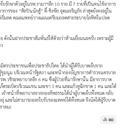
เจ็บรักษาตัวอยู่ในรพ.รามาฯอีก 10 ราย มี 7 รายที่เป็นคนไข้อาการ
รของ “ศิลปินนักสู้” ตี๋-ชิงชัย อุดมเจริญกิจ ล่าสุดยังคงอยู่ใน
การไข้เริ่มลด คณะแพทย์วางแผนเตรียมถอดสายระบายโลหิตในปอด
ื้อ ดังนั้นฝากประชาสัมพันธ์ให้ด้วยว่าห้ามเยี่ยมนะครับ เพราะผู้มี
าว
มิตรประชาชนเพื่อประชาธิปไตย ได้นำผู้ได้รับบาดเจ็บจาก
ุ่มผู้ชุมนุม บริเวณหน้ารัฐสภา และหน้ากองบัญชาการตำรวจนครบาล
ที่ รพ.วชิระพยาบาลอีก 6 คน ซึ่งผู้ป่วยที่มารักษานั้น มีอาการบาด
ะเก็ดระเบิดบริเวณแขน และขา 3 คน และแก้วหูฉีกขาด 1 คน และได้
น. เจ้าหน้าที่พยาบาลจากกองทัพธรรมได้นำผู้บาดเจ็บทั้งหมด กลับ
อยุ่ และไม่สามารถออกใบรับรองแพทย์ได้ทั้งหมด จึงนัดให้ผู้รับบาด
ตุลาคม)
80