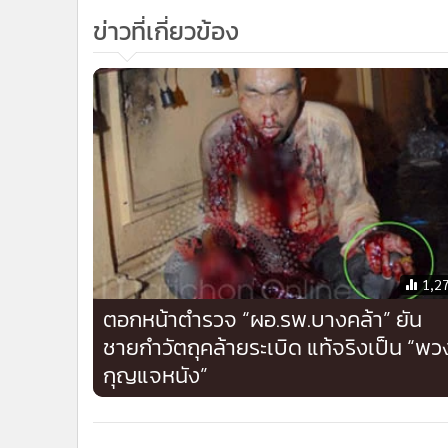
ข่าวที่เกี่ยวข้อง
1,2
ตอกหน้าตำรวจ “ผอ.รพ.บางคล้า” ยัน
ชายกำวัตถุคล้ายระเบิด แท้จริงเป็น “พว
กุญแจหนัง”