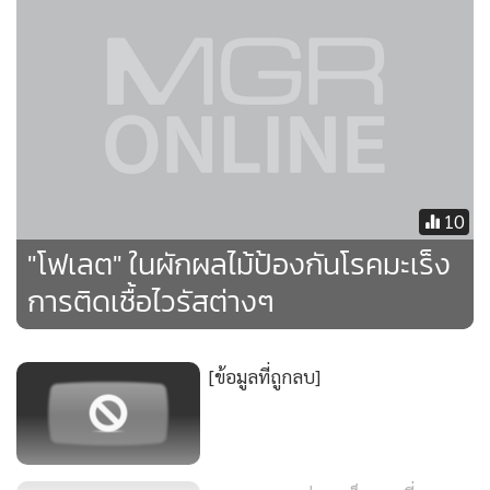
อนามัยได้ศึกษาปริมาณของสารโฟเลทในอาหารไทยในรอบ 2 ปี
มานี้ โดยศึกษาในอาหาร 4 กลุ่มใหญ่ อย่างละ 5 ชนิด ได้แก่
1.กลุ่มธัญพืชสดและแปรรูป ได้แก่ ข้าวหอมมะลิขัดขาว ข้าว
เหนียว ข้าวกล้องหอมมะลิซ้อมมือ ถั่วแดงหลวง ข้าวแตน 2.กลุ่ม
ผักสดและผักแปรรูป ได้แก่ ผักคะน้า แขนงกะหล่ำ ผักโขม ผัก
กาดหางหงส์ ผักกาดดองเค็ม 3.กลุ่มผลไม้สดและแปรรูป ได้แก่
ส้มโชกุน สับปะรดศรีราชา ฝรั่งแป้นสีทอง มะละกอแขกดำสุก
10
แยมสับปะรด 4.กลุ่มเนื้อสัตว์และผลิตภัณฑ์เนื้อสัตว์แปรรูป
"โฟเลต" ในผักผลไม้ป้องกันโรคมะเร็ง
ได้แก่ เนื้อหมูสันใน เนื้อวัวสะโพก เนื้อไก่อก เนื้อปลาดุก ไส้กรอก
การติดเชื้อไวรัสต่างๆ
หมู
ผลการศึกษาอาหาร 4 กลุ่ม ในปริมาณ 100 กรัม พบว่า กลุ่มผล
[ข้อมูลที่ถูกลบ]
ไม้มีโฟเลทสูงกว่าทุกกลุ่ม โดยสับปะรด ศรีราชาพบสูงสุด 301
ไมโครกรัม ส้มโชกุน มี 293 ไมโครกรัม มะละกอแขกดำสุก 256
ไมโครกรัม ฝรั่งแป้นสีทองมี 115 ไมโครกรัม ต่ำสุดคือ แยมสัปปะ