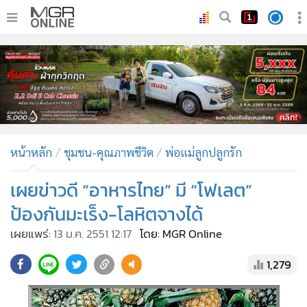
•
หน้าหลัก
•
ทันเหตุการณ์
•
ภาคใต้
•
ภูมิภาค
•
Online Section
หน้าหลัก
ชุมชน-คุณภาพชีวิต
พ่อแม่ลูกปลูกรัก
•
บันเทิง
•
ผู้จัดการรายวัน
เผยข่าวดี “อาหารไทย” มี “โฟเลต”
•
คอลัมนิสต์
ป้องกันมะเร็ง-โลหิตจางได้
•
ละคร
เผยแพร่:
13 ม.ค. 2551 12:17
โดย: MGR Online
•
CbizReview
1,279
•
Cyber BIZ
•
ผู้จัดกวน