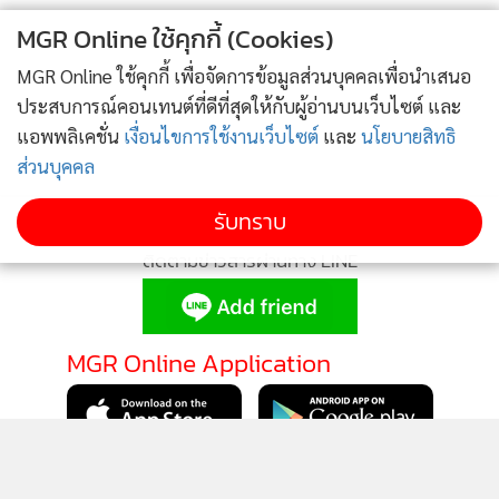
ดังนั้น การรับประทานอาหารเพื่อให้ได้ปริมาณโฟเลตสูงสุด และ
MGR Online ใช้คุกกี้ (Cookies)
เพียงพอต่อความต้องการร่างกาย ควรรับประทานอาหารที่
MGR Online ใช้คุกกี้ เพื่อจัดการข้อมูลส่วนบุคคลเพื่อนำเสนอ
สามารถกินสดได้ ก็คือ ผักสด และผลไม้ แต่ต้องล้างให้สะอาด
ประสบการณ์คอนเทนต์ที่ดีที่สุดให้กับผู้อ่านบนเว็บไซต์ และ
ก่อน เพื่อขจัดสารพิษที่อาจปนเปื้อนออกไป สำหรับอาหารที่ต้อง
แอพพลิเคชั่น
เงื่อนไขการใช้งานเว็บไซต์
และ
นโยบายสิทธิ
ผ่านกระบวนการปรุงให้สุกก่อนรับประทาน ควรมีวิธีการปรุงที่
ส่วนบุคคล
ถนอมโฟเลตไว้ให้สูญเสียน้อยที่สุด เช่น ใช้วิธีนึ่งที่ความร้อนต่ำๆ
รับทราบ
ในช่วงเวลาสั้นๆ และควรรับประทานอาหารที่โฟเลทเป็นประจำ
ที่สำคัญควรงดหรือลดการดื่มแอลกอฮอล์ เพราะจะไปขัดขวาง
ติดตามข่าวสารผ่านทาง LINE
การดูดซึมของโฟเลตเข้าร่างกายได้
ทั้งนี้ ต่อวันประชาชนในแต่ละกลุ่ม ควรได้รับสารอาหารโฟเลทให้
MGR Online Application
เพียงต่อร่างกาย คือ ใน 1 วัน ทารกแรกเกิด และเด็กอายุ 0-5
เดือนได้รับอย่างเพียงพอจากน้ำนมแม่ อายุ 6-11 เดือนควรได้รับ
80 ไมโครกรัม เด็กอายุต่ำกว่า 8 ปีค วรได้รับ 200 ไมโครกรัม
ติดตาม MGR Online
กลุ่มอายุ 9 - 18 ปีควรได้รับ 300-400 ไมโครกรัม อายุ 19-71 ปี