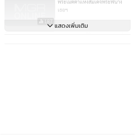
พระเมตตาแห่งสมเด็จพระพี่นาง
รดมี 2 ไมโครกรัม กลุ่มธัญพืช พบข้าวกล้องหอมมะลิซ้อมมือมีโฟ
เธอฯ
เลทสูงที่สุด 263 ไมโครกรัม ข้าวแตนมี 6 ไมโครกรัม กลุ่มผักพบ
ผักโขมมีสูงที่สุด 160 ไมโครกรัม แขนงกะหล่ำ 97 ไมโครกรัม ผัก
187
แสดงเพิ่มเติม
กาดดองเค็มมี 4 ไมโครกรัม กลุ่มเนื้อสัตว์พบเนื้อหมูสันในมีโฟ
รองเลขาฯ มูลนิธิพอ.สว.จะสานต่อ
เลท 156 ไมโครกรัม เนื้ออกไก่ 61 ไมโครกรัม
โครงการสมเด็จพระเจ้าพี่นางเธอฯ
234
นพ.ณรงค์ศักดิ์ กล่าวต่อว่า จากการศึกษาทั้ง 4 กลุ่มผลิตภัณฑ์
พบว่า ผลิตภัณฑ์ที่ผ่านการแปรรูปหรือผ่านการปรุงจากความ
ร้อนมาแล้ว ปริมาณโฟเลทจะลดลง เนื่องจากวิตามินชนิดนี้
สามารถละลายน้ำได้ ถูกทำลายง่ายด้วยความร้อนที่ปรุงอาหาร
ทั้งวิธีการหุงต้ม การลวก การนึ่ง การอุ่นซ้ำ ผักจำพวกกะหล่ำปลี
มันเทศ แครอท นึ่งนานประมาณ 20-60 นาที จะทำให้สูญเสียโฟ
เลทร้อยละ 90 ในการปรุงอาหารเนื้อหมู เนื้อวัว จะสูญเสียโฟเลท
ร้อยละ 75-95 ส่วนปลา ไก่ จะสูญเสียร้อยละ 60-70 ส่วนการหุง
ข้าวสูญเสียโฟเลทไปร้อยละ 75