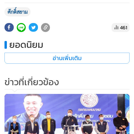
•
เกม
ศักดิ์สยาม
•
วิทยาศาสตร์
•
SMEs
461
•
หุ้น
ยอดนิยม
•
อินโดจีน
•
กองทุนรวม
อ่านเพิ่มเติม
•
Celeb Online
•
Factcheck
ข่าวที่เกี่ยวข้อง
•
ญี่ปุ่น
•
News1
•
Gotomanager