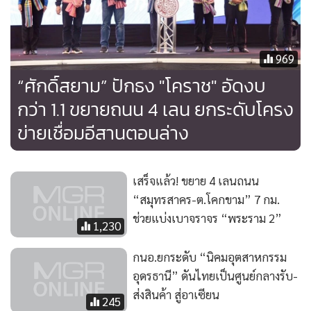
969
“ศักดิ์สยาม” ปักธง "โคราช" อัดงบ
กว่า 1.1 ขยายถนน 4 เลน ยกระดับโครง
ข่ายเชื่อมอีสานตอนล่าง
เสร็จแล้ว! ขยาย 4 เลนถนน
“สมุทรสาคร-ต.โคกขาม” 7 กม.
ช่วยแบ่งเบาจราจร “พระราม 2”
1,230
กนอ.ยกระดับ “นิคมอุตสาหกรรม
อุดรธานี” ดันไทยเป็นศูนย์กลางรับ-
ส่งสินค้า สู่อาเซียน
245