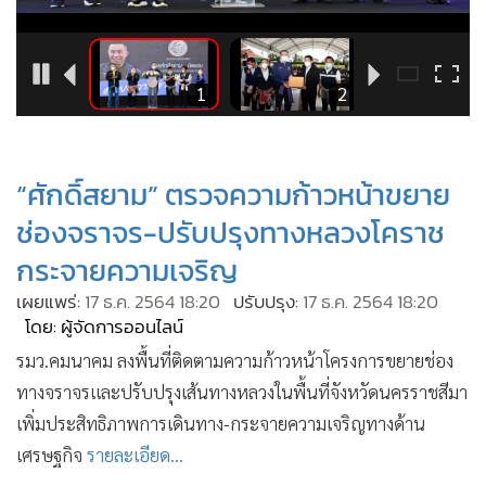
•
Good health & Well-being
•
Green Innovation & SD
•
Management & HR
11
1
2
•
MGR Live
•
Infographic
•
การเมือง
“ศักดิ์สยาม” ตรวจความก้าวหน้าขยาย
•
ท่องเที่ยว
ช่องจราจร-ปรับปรุงทางหลวงโคราช
•
กีฬา
กระจายความเจริญ
•
ต่างประเทศ
เผยแพร่:
17 ธ.ค. 2564 18:20
ปรับปรุง:
17 ธ.ค. 2564 18:20
•
Special Scoop
โดย: ผู้จัดการออนไลน์
•
เศรษฐกิจ-ธุรกิจ
รมว.คมนาคม ลงพื้นที่ติดตามความก้าวหน้าโครงการขยายช่อง
•
จีน
ทางจราจรและปรับปรุงเส้นทางหลวงในพื้นที่จังหวัดนครราชสีมา
•
ชุมชน-คุณภาพชีวิต
เพิ่มประสิทธิภาพการเดินทาง-กระจายความเจริญทางด้าน
•
อาชญากรรม
เศรษฐกิจ
รายละเอียด...
•
Motoring