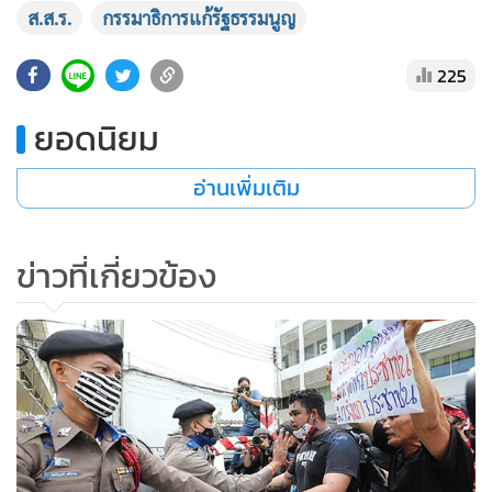
ส.ส.ร.
กรรมาธิการแก้รัฐธรรมนูญ
•
เกม
•
วิทยาศาสตร์
225
•
SMEs
•
หุ้น
ยอดนิยม
•
อินโดจีน
อ่านเพิ่มเติม
•
กองทุนรวม
•
Celeb Online
•
Factcheck
ข่าวที่เกี่ยวข้อง
•
ญี่ปุ่น
•
News1
•
Gotomanager