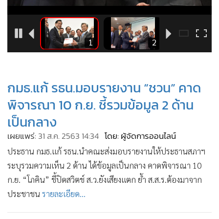
•
Good health & Well-being
•
Green Innovation & SD
•
Management & HR
3
1
2
•
MGR Live
•
Infographic
•
การเมือง
กมธ.แก้ รธน.มอบรายงาน “ชวน” คาด
•
ท่องเที่ยว
พิจารณา 10 ก.ย. ชี้รวมข้อมูล 2 ด้าน
•
กีฬา
เป็นกลาง
•
ต่างประเทศ
เผยแพร่:
31 ส.ค. 2563 14:34
โดย: ผู้จัดการออนไลน์
•
Special Scoop
ประธาน กมธ.แก้ รธน.นำคณะส่งมอบรายงานให้ประธานสภาฯ
•
เศรษฐกิจ-ธุรกิจ
ระบุรวมความเห็น 2 ด้าน ได้ข้อมูลเป็นกลาง คาดพิจารณา 10
•
จีน
ก.ย. “โภคิน” ชี้ปิดสวิตช์ ส.ว.ยังเสียงแตก ย้ำ ส.ส.ร.ต้องมาจาก
•
ชุมชน-คุณภาพชีวิต
ประชาชน
รายละเอียด...
•
อาชญากรรม
•
Motoring