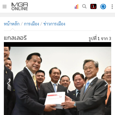
•
หน้าหลัก
หน้าหลัก
การเมือง
ข่าวการเมือง
•
ทันเหตุการณ์
•
ภาคใต้
แกลเลอรี
รูปที่
1
จาก 3
•
ภูมิภาค
•
Online Section
•
บันเทิง
•
ผู้จัดการรายวัน
•
คอลัมนิสต์
•
ละคร
•
CbizReview
•
Cyber BIZ
•
ผู้จัดกวน