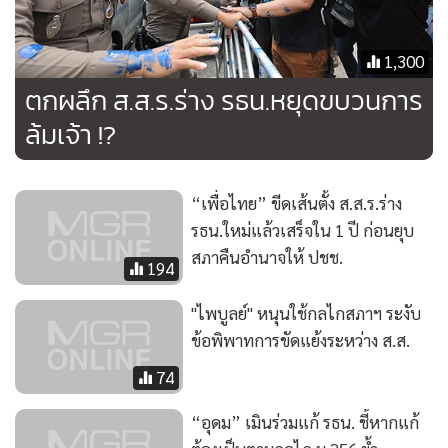
1,300
ตกผลึก ส.ส.ร.ร่าง รธน.หยุดขบวนการ
ล้มเจ้า !?
“เพื่อไทย” ขีดเส้นตั้ง ส.ส.ร.ร่าง
รธน.ใหม่แล้วเสร็จใน 1 ปี ก่อนยุบ
สภาคืนอำนาจให้ ปชช.
194
"ไพบูลย์" หนุนใช้กลไกสภาฯ ระงับ
ข้อพิพาทการขัดแย้งระหว่าง ส.ส.
74
“อุดม” เมินร่วมแก้ รธน. ชี้หากแก้