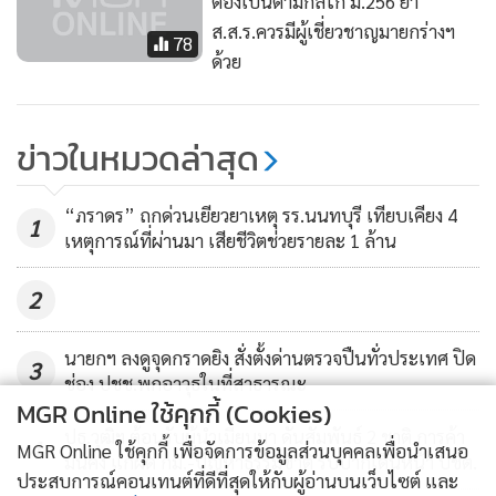
ต้องเป็นตามกลไก ม.256 ย้ำ
ส.ส.ร.ควรมีผู้เชี่ยวชาญมายกร่างฯ
78
ด้วย
ข่าวในหมวดล่าสุด
“ภราดร” ถกด่วนเยียวยาเหตุ รร.นนทบุรี เทียบเคียง 4
1
เหตุการณ์ที่ผ่านมา เสียชีวิตช่วยรายละ 1 ล้าน
2
นายกฯ ลงดูจุดกราดยิง สั่งตั้งด่านตรวจปืนทั่วประเทศ ปิด
3
ช่อง ปชช.พกอาวุธในที่สาธารณะ
MGR Online ใช้คุกกี้ (Cookies)
ปธ.วุฒิฯ ต้อนรับผู้นำเมียนมา ดันสัมพันธ์ 2 ชาติ การค้า
4
MGR Online ใช้คุกกี้ เพื่อจัดการข้อมูลส่วนบุคคลเพื่อนำเสนอ
มั่นคง แก้ผิด กม.-ปัญหาธรรมชาติ รับปากเดินหน้า ปชต.
ประสบการณ์คอนเทนต์ที่ดีที่สุดให้กับผู้อ่านบนเว็บไซต์ และ