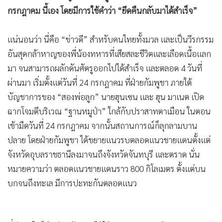
•
เกม
กรกฎาคม นี้เอง โดยมีการใช้คำว่า “ยึดคืนกลับมาได้สำเร็จ”
•
วิทยาศาสตร์
แน่นอนว่า นี่คือ “ข่าวดี” สำหรับคนไทยทั้งมวล และเป็นวีรกรรม
•
SMEs
อันสุดกล้าหาญของพี่น้องทหารที่เสียสละชีวิตและเลือดเนื้อแลก
•
หุ้น
มา จนสามารถผลักดันศัตรูออกไปได้สำเร็จ และตลอด 4 วันที่
•
อินโดจีน
ผ่านมา เริ่มตั้งแต่วันที่ 24 กรกฎาคม ที่ฝ่ายกัมพูชา ภายใต้
•
กองทุนรวม
บัญชาการของ “สองพ่อลูก” นายฮุนเซน และ ฮุน มาเนต เปิด
•
Celeb Online
ฉากโจมตีบริเวณ “ฐานหมูป่า” ใกล้กับปราสาทตาเมือน ในตอน
•
Factcheck
เช้ามืดวันที่ 24 กรกฎาคม จากนั้นสถานการณ์ก็ลุกลามบาน
•
ญี่ปุ่น
ปลาย โดยฝ่ายกัมพูชา ได้ขยายแนวรบตลอดแนวชายแดนตั้งแต่
•
News1
จังหวัดอุบลราชธานีลงมาจนถึงจังหวัดจันทบุรี และตราด นั่น
•
Gotomanager
หมายความว่า ตลอดแนวชายแดนราว 800 กิโลเมตร ตั้งแต่บน
บกจนถึงทะเล มีการปะทะกันตลอดแนว