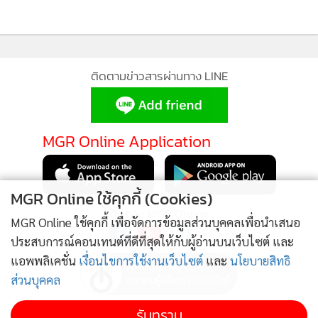
นอกจากนั้น เราต้องเปลี่ยนไปใช้ แผนที่มาตราส่วน 1 ต่อ 50,000
ในการปักปันเขตแดน ซึ่งเป็นมาตรฐานสากลที่ประเทศอาเซียน
จำนวนมากใช้และประสบความสำเร็จ
โอกาสมาแล้ว เลือดเนื้อไทยก็เสียไปแล้ว อย่าทำให้คนไทยต้องผิด
ติดตามข่าวสารผ่านทาง LINE
หวังกับการบริหารประเทศของท่านอีกเลย
ดังนั้น เมื่อพิจารณาจากสัญญาณล่าสุดแล้ว เชื่อว่ากำลังจะมีการ
MGR Online Application
เจรจาหยุดยิงกันแล้วทั้งสองฝ่าย ตามแรงบีบของประธานาธิบดี
สหรัฐ เพื่อสร้างผลงาน “สันติภาพ” เพื่อแลกกับการลดภาษีนำ
เข้า ที่ไทยก็เลี่ยงได้ยาก แต่อยากให้สรุปบทเรียนในอดีต และที่
MGR Online ใช้คุกกี้ (Cookies)
สำคัญต้องให้ยกเลิกเอ็มโอยู 43-44 ที่เป็นต้นตอปัญหา และให้
ติดตาม MGR Online
MGR Online ใช้คุกกี้ เพื่อจัดการข้อมูลส่วนบุคคลเพื่อนำเสนอ
ยึดอัตราส่วนแผนที่ 1 ต่อ 5 หมื่น ตามมาตรฐานสากล เพื่อไม่ให้
ประสบการณ์คอนเทนต์ที่ดีที่สุดให้กับผู้อ่านบนเว็บไซต์ และ
เป็นภาระลูกหลานในอนาคตกันอีก !!
แอพพลิเคชั่น
เงื่อนไขการใช้งานเว็บไซต์
และ
นโยบายสิทธิ
ส่วนบุคคล
รับทราบ