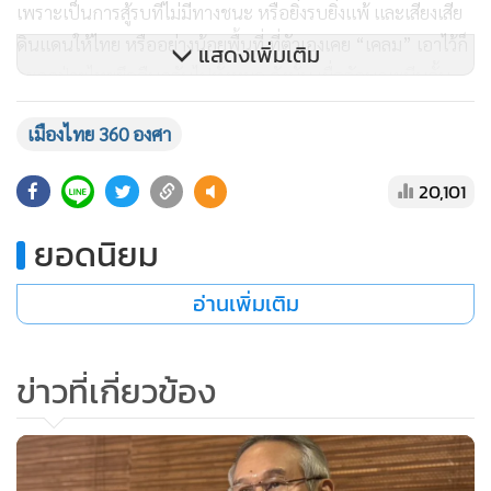
เพราะเป็นการสู้รบที่ไม่มีทางชนะ หรือยิ่งรบยิ่งแพ้ และเสี่ยงเสีย
ดินแดนให้ไทย หรืออย่างน้อยพื้นที่ ที่ตัวเองเคย “เคลม” เอาไว้ก็
แสดงเพิ่มเติม
จะถูกฝ่ายไทยยึดคืนกลับไปทั้งหมด ดังนั้น เมื่อลักษณะบีบคั้น
แบบนี้ ทำให้ไทยต้องมีความรอบคอบรัดกุม และต้องใช้
เมืองไทย 360 องศา
ประสบการณ์ในอดีตหลังเหตุการณ์เมื่อปี 54 มาเป็นบทเรียน
เพื่อไม่ให้เขมรสร้างปัญหาในอนาคตได้อีก
20,101
ขณะเดียวกัน ต้องมาตั้งข้อสังเกตกันอีกครั้งว่าที่ผ่านมาเราได้เสีย
ยอดนิยม
พื้นที่อธิปไตยให้กัมพูชาไปนานหลายปี อย่างน้อยก็คือพื้นที่ “ภู
มะเขือ” บริเวณเขาพระวิหาร ที่ฝ่ายทหารไทยเพิ่งยึดคืนกลับมา
อ่านเพิ่มเติม
ได้ ที่นี่ฝ่ายกัมพูชา ได้สร้างฐานทางทหาร มีเสาสัญญาณ และมี
การสร้างกระเช้าขึ้นไปแบบถาวร ปราสาทตาเมือนธม ที่ยึดได้
ข่าวที่เกี่ยวข้อง
เบ็ดเสร็จ ช่องอานม้า จ.อุบลราชธานี ก็เพิ่งยึดคืนกลับมาได้ ขณะ
ที่ “ปราสาทตาควาย” กำลังลุ้นอยู่ว่าจะยึดเบ็ดเสร็จได้หรือไม่
หรือว่าจะให้ทหารกัมพูชา เข้ามาอยู่ร่วมเหมือนกับปราสาทตา
เมือนธม หลังการปะทะเมื่อปี 54 อีกหรือไม่