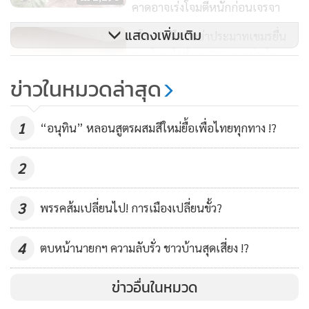
คาดอาจเร่งโจมตีหนักก่อนเจรจา
นพ.วีระพันธ์ สุวรรณนามัย สมาชิกวุฒิสภา (สว.) โพสต์เฟซบุ๊ก
แสดงเพิ่มเติม
“โรม” เตือนอย่าประมาทเขมรยื่น
Veerapun Suvannamai เรื่อง ยกเลิก MOU 2543 , 2544 ทันที
ศาลโลก ไม่รู้ถก JBC จบอย่างไร
และกลับใช้แผนที่ 1 : 50,000 เรียน ท่านนายกรัฐมนตรี และ
แนะเพิ่มมิติปราบแก๊งคอลฯ เพื่อ
2,664
ข่าวในหมวดล่าสุด
คณะรัฐมนตรีทุกท่าน
แต้มต่อ
“มาริษ” เผยแจ้งยูเอ็นแล้ว ย้ำ
1
“อนุทิน” หลอนสูตรผสมสีใหม่ยื้อเพื่อไทยทุกทาง !?
ในฐานะสมาชิกวุฒิสภา ผมขอแสดงความเห็นว่า การหยุด
กัมพูชาเปิดฉากยิงก่อน ที่ประชุม
สงครามโดยเร็วเพื่อยุติการนองเลือดและโศกนาฏกรรมของ
UNSC ไม่มีการลงมติ-ออกเอกสาร
1,847
2
พลเรือนผู้บริสุทธิ์เป็นสิ่งจำเป็นยิ่ง นี่คือความรับผิดชอบอันยิ่ง
แค่คุยหลักการกว้างๆ ลดความ
ใหญ่ ที่เราต้องทำเพื่อสร้างสันติภาพที่ยั่งยืน
ตึงเครียด
3
พรรคส้มเปลี่ยนไป! การเมืองเปลี่ยนขั้ว?
สถานการณ์ขณะนี้ คือ โอกาสให้รัฐบาลจัดการยกเลิก MOU ปี
4
ตบหน้านายกฯ ความลับรั่ว ชาวบ้านสุดเสี่ยง !?
2543 และ 2544 ด้วยเลยในทันที ข้อตกลงที่ล้มเหลวเหล่านี้ได้
พิสูจน์แล้วว่าเป็นต้นตอของความขัดแย้ง ไม่ใช่ทางออก
ข่าวอื่นในหมวด