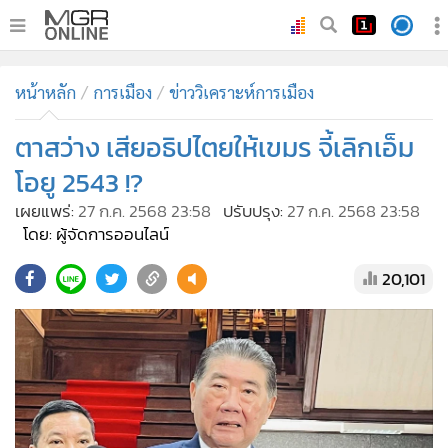
•
หน้าหลัก
หน้าหลัก
การเมือง
ข่าววิเคราะห์การเมือง
•
ทันเหตุการณ์
•
ตาสว่าง เสียอธิปไตยให้เขมร จี้เลิกเอ็ม
ภาคใต้
•
ภูมิภาค
โอยู 2543 !?
•
Online Section
เผยแพร่:
27 ก.ค. 2568 23:58
ปรับปรุง:
27 ก.ค. 2568 23:58
•
บันเทิง
โดย: ผู้จัดการออนไลน์
•
ผู้จัดการรายวัน
20,101
•
คอลัมนิสต์
•
ละคร
•
CbizReview
•
Cyber BIZ
•
ผู้จัดกวน