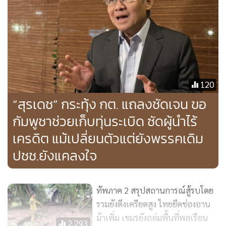
หากมองย้อนกลับไปรับรองว่า พื้นที่ดังกล่าวมาทั้งหมดล้วนเป็น
ของไทยแบบไม่ต้องสงสัย บางพื้นที่ เช่น ปราสาทตาเมือนธม ก็
ถูกประกาศเป็นโบราณสถานมานานหลายสิบปีแล้ว แต่ที่ผ่านมา
เป็นเพราะเรามีรัฐบาล มีฝ่ายบริหารที่เห็นแก่ประโยชน์ส่วนตัว
120
และมีนายทหารระดับสูงบางนาย ที่ไม่รับผิดชอบ มีผลประโยชน์
“สุรเดช” กระทุ้ง กต. แถลงชัดเจน ขอ
ตามชายแดน ทำให้เราต้องเสียอธิปไตยเหล่านี้มานาน ดังนั้น ถึง
เวลานี้ที่ต้อง “เอาคืน” และจัดการปัญหาชายแดนไทย-กัมพูชา
กัมพูชาช่วยเก็บทุ่นระเบิด ซัดผู้นำไร้
อย่างจริงจังเสียที
เครดิต แม้เปลี่ยนตัวแต่ยังพรรคเดิม
ปชช.ยังแคลงใจ
อีกทั้งยังมีข้อเสนอให้มีการ “ยกเลิกเอ็มโอยู” ทั้ง “เอ็มโอยู 43”
และ เอ็มโอยู 44” ที่สร้างปัญหามาจนถึงทุกวันนี้ ขณะเดียวกันให้
ใช้มาตราส่วนแผนที่ 1 ต่อ 5 หมื่น เหมือนกับที่สากลทุกประเทศ
ทัพภาค 2 สรุปสถานการณ์สู้รบโดย
ใช้กันอยู่ ไม่ใช่ 1 ต่อ 2 แสน ที่สร้างปัญหาให้กับไทย ต้องเสีย
รวมยังตึงเครียดสูง ไทยยึดช่องอาน
ม้าเพิ่ม เขมรยังถล่มพื้นที่พลเรือน
พื้นที่ให้กับกัมพูชาเรื่อยมา ซึ่งมีหลายคนสนับสนุน
2,293