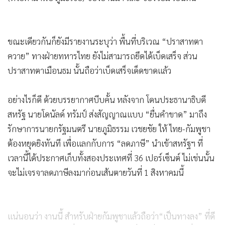
ขณะเดียวกันก็ยังมีรายงานระบุว่า พื้นที่บริเวณ “ปราสาทตา
ควาย” ทางฝ่ายทหารไทย ยังไม่สามารถยึดได้เบ็ดเสร็จ ส่วน
ปราสาทตาเมือนธม นั้นถือว่าเบ็ดเสร็จเด็ดขาดแล้ว
อย่างไรก็ดี ด้วยบรรยากาศบีบคั้น หลังจาก โดนประธานาธิบดี
สหรัฐ นายโดนัลด์ ทรัมป์ ส่งสัญญาณแบบ “ยื่นคำขาด” มาถึง
รักษาการนายกรัฐมนตรี นายภูมิธรรม เวชยชัย ให้ ไทย-กัมพูชา
ต้องหยุดยิงทันที เพื่อแลกกับการ “ลดภาษี” นำเข้าสหรัฐฯ ที่
เวลานี้ได้ประกาศเก็บทั้งสองประเทศที่ 36 เปอร์เซ็นต์ ไม่เช่นนั้น
จะไม่เจรจาลดภาษีลงมาก่อนเส้นตายวันที่ 1 สิงหาคมนี้
แน่นอนว่า งานนี้ สำหรับฝ่ายกัมพูชาแล้วถือว่า“เป็นทางลง” ที่ดี