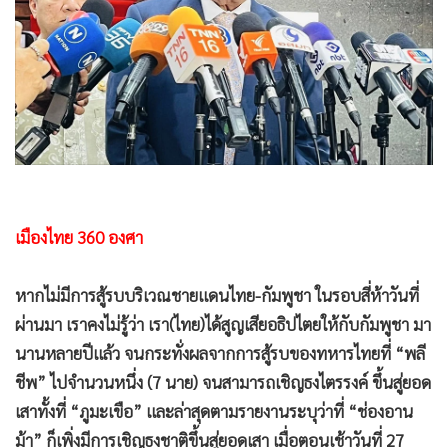
•
Good health & Well-being
•
Green Innovation & SD
•
Management & HR
•
MGR Live
•
Infographic
•
การเมือง
•
ท่องเที่ยว
•
กีฬา
เมืองไทย 360 องศา
•
ต่างประเทศ
•
Special Scoop
หากไม่มีการสู้รบบริเวณชายแดนไทย-กัมพูชา ในรอบสี่ห้าวันที่
•
เศรษฐกิจ-ธุรกิจ
ผ่านมา เราคงไม่รู้ว่า เรา(ไทย)ได้สูญเสียอธิปไตยให้กับกัมพูชา มา
•
จีน
นานหลายปีแล้ว จนกระทั่งผลจากการสู้รบของทหารไทยที่ “พลี
•
ชุมชน-คุณภาพชีวิต
ชีพ” ไปจำนวนหนึ่ง (7 นาย) จนสามารถเชิญธงไตรรงค์ ขึ้นสู่ยอด
•
อาชญากรรม
เสาทั้งที่ “ภูมะเขือ” และล่าสุดตามรายงานระบุว่าที่ “ช่องอาน
•
Motoring
ม้า” ก็เพิ่งมีการเชิญธงชาติขึ้นสู่ยอดเสา เมื่อตอนเช้าวันที่ 27