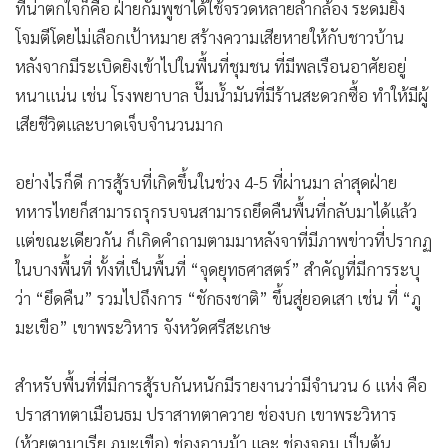
ที่น่าตกใจก็คือ ฝ่ายกัมพูชาได้ใช้จรวดหลายลำกล้อง ระดมยิง
โจมตีโดยไม่เลือกเป้าหมาย สร้างความเสียหายให้กับชาวบ้าน
หลังจากมีระเบิดยิงเข้าไปในพื้นที่ชุมชน ที่มีพลเรือนอาศัยอยู่
หนาแน่น เช่น โรงพยาบาล ปั๊มน้ำมันที่มีร้านสะดวกซื้อ ทำให้มีผู้
เสียชีวิตและบาดเจ็บจำนวนมาก
อย่างไรก็ดี การสู้รบที่เกิดขึ้นในช่วง 4-5 ที่ผ่านมา ล่าสุดฝ่าย
ทหารไทยก็สามารถรุกรบจนสามารถยึดคืนพื้นที่กลับมาได้แล้ว
แต่ขณะเดียวกัน ก็เกิดคำถามตามมาหลังจาที่มีภาพข่าวที่ปรากฏ
ในบางพื้นที่ ทั้งที่เป็นพื้นที่ “จุดยุทธศาสตร์” สำคัญที่มีการระบุ
ว่า “ยึดคืน” รวมไปถึงการ “ชักธงชาติ” ขึ้นสู่ยอดเสา เช่น ที่ “ภู
มะเขือ” เขาพระวิหาร จังหวัดศรีสะเกษ
สำหรับพื้นที่ที่มีการสู้รบกันหนักมีรายงานว่ามีจำนวน 6 แห่ง คือ
ปราสาทตาเมือนธม ปราสาทตาควาย ช่องบก เขาพระวิหาร
(ห้วยตามาเรีย ภูมะเขือ) ช่องอานม้า และ ช่องจอม เป็นต้น