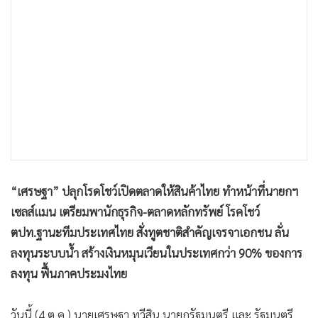
•
เกม
•
วิทยาศาสตร์
•
SMEs
•
หุ้น
•
อินโดจีน
•
กองทุนรวม
•
Celeb Online
•
Factcheck
•
ญี่ปุ่น
“เศรษฐา” ปลุกโรดโชว์เปิดตลาดให้สินค้าไทย ทำหน้าที่นายกฯ
•
News1
เซลส์แมน เตรียมพานักธุรกิจ-ตลาดหลักทรัพย์ โรคโชว์
•
Gotomanager
ตปท.ฐานะทีมประเทศไทย สั่งทูตชาติสำคัญเจรจาเอกชน ลั่น
ลงทุนระบบน้ำ สร้างเงินหมุนเวียนในประเทศกว่า 90% ของการ
ลงทุน ฟื้นภาคประมงไทย
วันนี้ (4 ต.ค.) นายเศรษฐา ทวีสิน นายกรัฐมนตรี และ รัฐมนตรี