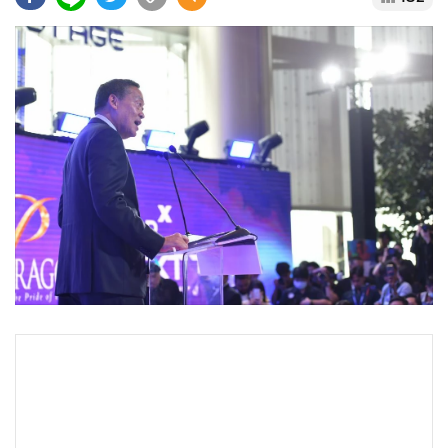
•
Good health & Well-being
•
Green Innovation & SD
•
Management & HR
•
MGR Live
•
Infographic
•
การเมือง
•
ท่องเที่ยว
•
กีฬา
•
ต่างประเทศ
•
Special Scoop
•
เศรษฐกิจ-ธุรกิจ
•
จีน
•
ชุมชน-คุณภาพชีวิต
•
อาชญากรรม
•
Motoring