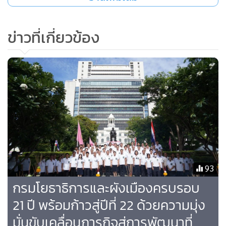
ต้องช่วยกันทำในหลายๆ ภาคส่วน เช่น ต่อไปนี้ทูตที่อยู่ในประ
เทศสำคัญๆ ต้องพบปะนักลงทุนมากขึ้น และจะต้องไม่กลัวนัก
ข่าวที่เกี่ยวข้อง
ลงทุน ต้องไม่กลัวที่จะเจอภาคเอกชน รัฐบาลต้องไม่กลัวเวลา
เจรจาทวิภาคีกับต่างชาติ ต้องยอมที่จะให้นักธุรกิจไปด้วย โดยจะ
เห็นบริษัทที่มีความพร้อมจะไปโรดโชว์ในต่างประเทศ มีความ
ภาคภูมิใจในการออกไปพบปะกับนักลงทุนทั่วโลกไม่ว่าจะเป็นที่
ยุโรป ที่อเมริกา ทั่วทุกภูมิภาค เรามีนโยบายอย่างไร มีความเสี่ยง
อะไรพูดให้หมดอธิบายให้เข้าใจ เราจะมีบริษัทใหญ่ใหญ่ตามไป
ด้วยในระยะกลาง และในระยะยาวเราจะมีบริษัทขนาดกลาง
ติดตามไปด้วยถือเป็นการออกไปเชื้อเชิญการไปบอกกล่าวว่า
ประเทศไทยคือสถานที่ที่เขาควรจะมาลงทุน
93
กรมโยธาธิการและผังเมืองครบรอบ
นายกรัฐมนตรี กล่าวต่อว่า องค์กรของรัฐที่ต้องมีการปรับปรุงการ
21 ปี พร้อมก้าวสู่ปีที่ 22 ด้วยความมุ่ง
ทำงานในเชิงรุกมากขึ้น โดยมีการพูดคุยกับผู้จัดการ
มั่นขับเคลื่อนภารกิจสู่การพัฒนาที่
ตลาดหลักทรัพย์แห่งประเทศไทยว่าตลาดหลักทรัพย์ไทยนั้นมี