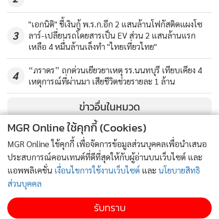
สำหรับการปรับปรุงเรื่องอื่นๆ เพื่อส่งเสริมการลงทุน เช่น ในเรื่อง
"เอกนิติ" ชี้เงินกู้ พ.ร.ก.อีก 2 แสนล้านโฟกัสติดแผงโซ
ของระบบกฎหมายที่ยังมีความซับซ้อนไม่เอื้อให้เกิดการทำธุรกิจ
3
ลาร์-เปลี่ยนรถโดยสารเป็น EV ส่วน 2 แสนล้านแรก
ที่ตรงไปตรงมา ถามว่า เรื่องนี้ง่ายหรือไม่ ไม่ง่ายแต่ต้องมีความ
เหลือ 4 หมื่นล้านเล็งทำ "ไทยเที่ยวไทย"
สนใจที่จะแก้ไขปัญหาเรื่องนี้ บริษัทที่ตนไปเจอหลายบริษัทไม่ได้
“ภราดร” ถกด่วนเยียวยาเหตุ รร.นนทบุรี เทียบเคียง 4
ลงทุนนอกประเทศเป็นครั้งแรกแต่ลงทุนในหลายหลายประเทศ
4
เหตุการณ์ที่ผ่านมา เสียชีวิตช่วยรายละ 1 ล้าน
หลักการคิด และการที่ตกลงกับหลายประเทศเป็นหลักการที่เป็น
อินเตอร์เนชั่นแนล ประเทศไทยมีหลักการอยู่เยอะบางหลักการก็
ข่าวอื่นในหมวด
ไม่เป็นอินเตอร์ เราก็ต้องทำลายกำแพงตรงนี้ ให้ได้เพื่อให้เห็นว่า
MGR Online ใช้คุกกี้ (Cookies)
ประเทศไทยเรามีความพร้อมที่จะเปิดประตูในการแข่งขันให้เต็ม
ที่ ถือว่าเป็นภารกิจใหญ่ของประเทศไทยต้องให้ความสำคัญเป็น
MGR Online ใช้คุกกี้ เพื่อจัดการข้อมูลส่วนบุคคลเพื่อนำเสนอ
อย่างยิ่ง
ประสบการณ์คอนเทนต์ที่ดีที่สุดให้กับผู้อ่านบนเว็บไซต์ และ
แอพพลิเคชั่น
เงื่อนไขการใช้งานเว็บไซต์
และ
นโยบายสิทธิ
“ภารกิจนี้เป็นภารกิจใหญ่แล้วไม่ใช่เรื่องอะไรที่ง่าย ผมไม่สามาร
ส่วนบุคคล
ทำคนเดียวไม่ได้เอกชนต้องร่วมด้วยช่วยกันต้องมีความเชื่อต้องมี
ความหวังว่าถ้าเราไปด้วยกันเราจะทำได้เราจะเชื้อชาติเข้ามา
รับทราบ
ลงทุนได้ ในบริบทใหม่ของกระทรวงการต่างประเทศ ออกจาก