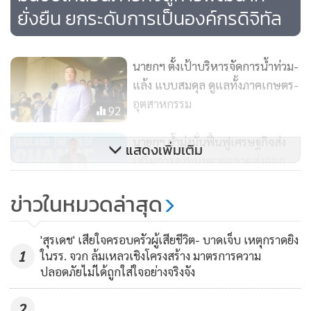
ความแข็งแกร่งต้องเป็นศูนย์กลางในการเอาบริษัทต่างประเทศ
ยั่งยืน ยกระดับการเป็นองค์กรดิจิทัล
เข้ามาลงทุนในประเทศไทยต้องออกไปโรดโชว์ส่งสัญญาณว่า
ประเทศไทยเป็นแหล่งระดมทุนที่ดีที่สุดในภูมิภาคนี้และถือว่าส่ง
นายกฯ ตั้งเป้าบริหารจัดการน้ำท่วม-
สัญญาณว่าประเทศไทยมีความเหมาะสมในการลงทุน
แล้ง แบบสมดุล ดูแลทั้งภาคเกษตร-
อุตสาหกรรม
92
“เราไปในฐานะทีมไทยแลนด์ เราต้องมาช่วยกันพูดช่วยกันให้
ความมั่นใจกับนักลงทุนตรงนี้จะเป็นบริบทใหม่ในการทำงานของ
นายกฯ ย้ำมุ่งมั่นฟื้นฟูเศรษฐกิจส่ง
แสดงเพิ่มเติม
รัฐบาลนี้ ในการที่ผมเดินทางไปต่างประเทศถ้าไม่ขัดกับกฎหมาย
เสริมการลงทุนขยายตลาดส่งออก
หรือหลักนิติธรรมที่รัฐธรรมนูญระบุไว้ที่รัฐบาลสามารถทำได้
ควบคู่รักษาสมดุลทางการเงินการ
76
อยากเชิญผมอยากให้ทุกท่านมีความพร้อมในการที่จะเดิน
ข่าวในหมวดล่าสุด
คลัง
ทางออกไปร่วมกับผมไปช่วยดึงดูดนักลงทุนเข้ามาเพื่อยกระดับ
“นายกรัฐมนตรี” พอใจร่วมเวที
ภาคอุตสาหกรรมไทยช่วยยกระดับ ความมั่นใจที่ทั่วโลกจะมีให้
'สุรเดช' เสียใจครอบครัวผู้เสียชีวิต- บาดเจ็บ เหตุกราดยิง
UNGA ถือเป็นก้าวแรกประกาศให้
เราถือเป็น “next step” และ “next chapter” ของไทยที่เราเปิด
1
ในรร. จวก ล้มเหลวเชิงโครงสร้าง มาตรการความ
ชาวโลกรู้ว่าประเทศไทยเปิดแล้ว
ประเทศอย่างเต็มที่”
ปลอดภัยไม่ได้ถูกใส่ใจอย่างจริงจัง
766
เผย ไทยชูสันติภาพที่ยั่งยืน
2