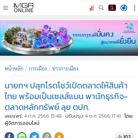
•
หน้าหลัก
•
ทันเหตุการณ์
•
ภาคใต้
•
ภูมิภาค
•
Online Section
หน้าหลัก
การเมือง
ข่าวการเมือง
•
บันเทิง
•
ผู้จัดการรายวัน
นายกฯ ปลุกโรดโชว์เปิดตลาดให้สินค้า
•
คอลัมนิสต์
ไทย พร้อมเป็นเซลส์แมน พานักธุรกิจ-
•
ละคร
ตลาดหลักทรัพย์ ลุย ตปท.
•
CbizReview
เผยแพร่:
4 ต.ค. 2566 15:48
ปรับปรุง:
4 ต.ค. 2566 17:41
โดย:
•
Cyber BIZ
ผู้จัดการออนไลน์
•
ผู้จัดกวน
102