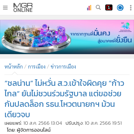
•
หน้าหลัก
•
ทันเหตุการณ์
•
ภาคใต้
•
ภูมิภาค
•
Online Section
หน้าหลัก
การเมือง
ข่าวการเมือง
•
บันเทิง
•
ผู้จัดการรายวัน
“ชลน่าน” ไม่หวั่น ส.ว.เข้าใจผิดคุย “ก้าว
•
คอลัมนิสต์
ไกล” ยันไม่ชวนร่วมรัฐบาล แต่ขอช่วย
•
ละคร
กันปลดล็อก รธน.โหวตนายกฯ ม้วน
•
CbizReview
เดียวจบ
•
Cyber BIZ
เผยแพร่:
10 ส.ค. 2566 13:04
ปรับปรุง:
10 ส.ค. 2566 19:51
•
ผู้จัดกวน
โดย: ผู้จัดการออนไลน์