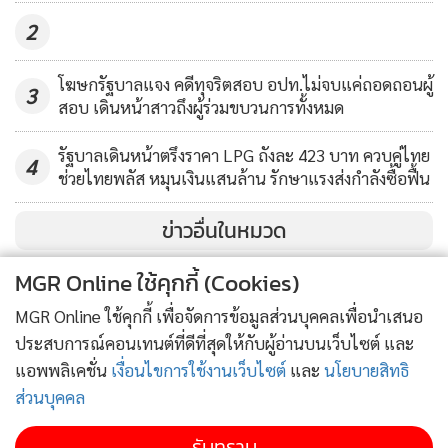
แรก คือ การแก้ไขวิกฤตประเทศ ขอให้ความไว้วางใจกับพรรค
2
เพื่อไทยและแคนดิเดตนายกรัฐมนตรีของพรรคเพื่อไทย เราจะ
เป็นแกนนำในการประสานงาน ทุกพรรคทุกฝ่ายให้ความไว้วางใจ
โฆษกรัฐบาลแจง คดีทุจริตสอบ อปท.ไม่จบแค่ถอดถอนผู้
ทีมงานของพรรคเพื่อไทยมีคุณสมบัติมากพอที่จะแก้ไข วิกฤต
3
สอบ เดินหน้าสาวถึงผู้ร่วมขบวนการทั้งหมด
ประเทศ
เมื่อถามว่าหลังการประกาศสลายขั้ว เหตุใดจึงไม่เชิญพรรค
รัฐบาลเดินหน้าตรึงราคา LPG ถังละ 423 บาท ควบคู่ไทย
4
ช่วยไทยพลัส หมุนเงินแสนล้าน รักษาแรงส่งกำลังซื้อฟื้น
ประชาธิปัตย์ พรรคพลังประชารัฐ และพรรครวมไทยสร้างชาติ
มาพูดคุยร่วมรัฐบาล นายภูมิธรรม ระบุว่า เราไม่ได้เชิญใครมาร่วม
ข่าวอื่นในหมวด
รัฐบาล เราชวนมาโหวตให้ไว้วางใจกับพรรคเพื่อไทย และแคน
ดิเดตนายกฯ ได้คุยหมดแล้วทุกกลุ่ม แต่กระบวนการต่างๆ ก็เป็น
MGR Online ใช้คุกกี้ (Cookies)
ไปตามกรอบเวลา
MGR Online ใช้คุกกี้ เพื่อจัดการข้อมูลส่วนบุคคลเพื่อนำเสนอ
ประสบการณ์คอนเทนต์ที่ดีที่สุดให้กับผู้อ่านบนเว็บไซต์ และ
ผู้สื่อข่าวถามว่าจากการพูดคุย พรรคก้าวไกลจะโหวตให้พรรค
แอพพลิเคชั่น
เงื่อนไขการใช้งานเว็บไซต์
และ
นโยบายสิทธิ
เพื่อไทยหรือไม่ หากไม่โหวตจะต้องพูดคุยกับพรรคประชาธิปัตย์
ส่วนบุคคล
พรรครวมไทยสร้างชาติ และพรรคพลังประชารัฐหรือไม่ นาย
ภูมิธรรม กล่าวว่า เราได้คุยตั้งแต่เมื่อวาน เราได้พูดคุย
รับทราบ