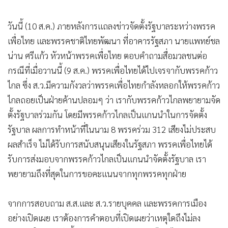
•
เกม
•
วิทยาศาสตร์
วันนี้ (10 ส.ค.) ภายหลังการแถลงข่าวจัดตั้งรัฐบาลระหว่างพรรค
•
SMEs
เพื่อไทย และพรรคชาติไทยพัฒนา ที่อาคารรัฐสภา นายแพทย์ชล
น่าน ศรีแก้ว หัวหน้าพรรคเพื่อไทย ตอบคำถามสื่อมวลชนต่อ
•
หุ้น
กรณีที่เมื่อวานนี้ (9 ส.ค.) พรรคเพื่อไทยได้ไปเจรจากับพรรคก้าว
•
อินโดจีน
ไกล ซึ่ง ส.ว.มีความกังวลว่าพรรคเพื่อไทยกำลังหลอกให้พรรคก้าว
•
กองทุนรวม
ไกลถอยเป็นฝ่ายค้านปลอมๆ ว่า เรากับพรรคก้าวไกลพยายามจัด
•
Celeb Online
ตั้งรัฐบาลร่วมกัน โดยมีพรรคก้าวไกลเป็นแกนนำในการจัดตั้ง
•
Factcheck
รัฐบาล ผลการทำหน้าที่ในนาม 8 พรรคร่วม 312 เสียงไม่ประสบ
•
ญี่ปุ่น
ผลสำเร็จ ไม่ได้รับการสนับสนุนเสียงในรัฐสภา พรรคเพื่อไทยได้
•
News1
รับการส่งมอบจากพรรคก้าวไกลเป็นแกนนำจัดตั้งรัฐบาล เรา
•
Gotomanager
พยายามถึงที่สุดในการขอคะแนนจากทุกพรรคทุกฝ่าย
จากการสอบถาม ส.ส.และ ส.ว.รายบุคคล และพรรคการเมือง
อย่างเปิดเผย เราต้องการคำตอบที่เปิดเผยว่าเหตุใดถึงไม่ลง