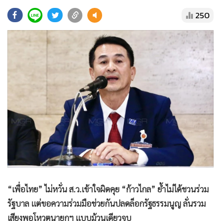
•
Good health & Well-being
250
•
Green Innovation & SD
•
Management & HR
•
MGR Live
•
Infographic
•
การเมือง
•
ท่องเที่ยว
•
กีฬา
•
ต่างประเทศ
•
Special Scoop
•
เศรษฐกิจ-ธุรกิจ
•
จีน
•
ชุมชน-คุณภาพชีวิต
“เพื่อไทย” ไม่หวั่น ส.ว.เข้าใจผิดคุย “ก้าวไกล” ย้ำไม่ได้ชวนร่วม
•
อาชญากรรม
รัฐบาล แต่ขอความร่วมมือช่วยกันปลดล็อกรัฐธรรมนูญ ลั่นรวม
•
Motoring
เสียงพอโหวตนายกฯ แบบม้วนเดียวจบ