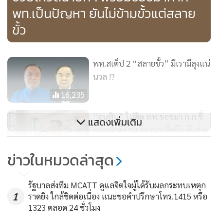
พท.เป็นปัญหา ยันไม่ข้ามขั้วแต่สลาย
คนสะท้อนว่าเราต้องการสลายขั้วความขัดแย้งในพรรคการเมือง
เราไม่ได้เชิญพรรคก้าวไกลมาร่วมรัฐบาล เพราะเราชัดเจนตั้งแต่
ขั้ว
แยกกันใน MOU พรรคก้าวไกลจะเป็นฝ่ายค้าน และพรรคเพื่อ
ไทยมาตั้งรัฐบาล เราเพียงรับฟังความเห็นเพื่อให้การตั้งรัฐบาล
พท.สเต็ป 2 “สลายขั้ว” มีเรามีลุงแน่
สามารถสร้างมิติการเมืองใหม่ พรรคเพื่อไทยและพรรคก้าวไกล
นวล !?
ในฐานะพรรคฝ่ายรัฐบาลและพรรคฝ่ายค้านอยู่ในสภา เราจะ
ทำงานการเมืองอย่างสร้างสรรค์
16,235
“อนุทิน” ไม่ติด พท.ขอขมา ก.ก.ชี้
แสดงเพิ่มเติม
แกนนำตั้ง รบ.ต้องน่าเชื่อถือ ยันช่วย
อะไรที่เป็นประโยชน์กับพี่น้องประชาชน เราทำได้ทุกเรื่อง
หาเสียงเต็มร้อยอยากให้จบที่ พท.
4,267
ยกเว้นการแก้ไขกฎหมายมาตรา 112 และเรื่องที่เกี่ยวข้อง
ข่าวในหมวดล่าสุด
สถาบันหลักของประเทศ ตนเองไม่เชื่อว่า ส.ส. ส.ว.และกลุ่ม
“ไม่มีลุง” ก็ไม่มี รัฐบาลเพื่อไทย!?
องค์กรต่างๆ ที่เราขอความร่วมมือจะมีปัญหา วันนี้เราจัดตั้ง
รัฐบาลส่งทีม MCATT ดูแลจิตใจผู้ได้รับผลกระทบเหตุก
รัฐบาลมิติใหม่ ไม่ใช่เอาเรื่องผลประโยชน์ของพรรคการเมืองเป็น
1
ราดยิง ใกล้ชิดต่อเนื่อง แนะขอคำปรึกษาโทร.1415 หรือ
21,330
ที่ตั้งแล้วมาแบ่งแยกแข่งขันครองกระทรวง สิ่งที่ต้องการอันดับ
1323 ตลอด 24 ชั่วโมง