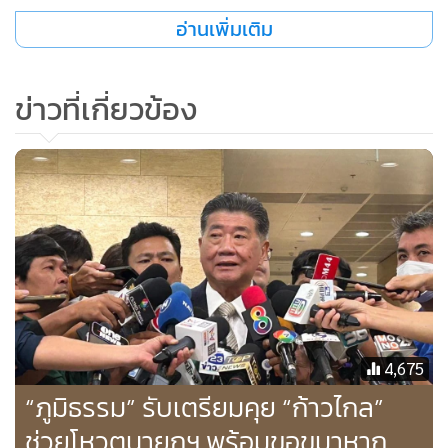
อ่านเพิ่มเติม
ข่าวที่เกี่ยวข้อง
ส่วน ส.ว.ที่มีข้อกังวล การที่พรรคเพื่อไทยไปคุยกับทุกพรรคเพื่อ
ขอคะแนนโหวตนายกฯ ไม่ใช่จัดตั้งรัฐบาล เพราะเราติดล็อก
รัฐธรรมนูญจึงพยายามขอให้ทุกพรรคทุกฝ่ายมีส่วนร่วม ดังนั้น
การไปคุยกับพรรคก้าวไกลเป็นเพียงเจตจำนงเพื่อไปสอบถามขอ
ความร่วมมือในการปลดล็อกเงื่อนไขรัฐธรรมนูญ ไม่ได้เชิญพรรค
ก้าวไกลให้เข้าร่วมรัฐบาล เชื่อว่าความกังวลของ ส.ว.เราสามารถ
ตอบคำถามได้ น่าจะได้รับการยอมรับ
4,675
“ภูมิธรรม” รับเตรียมคุย “ก้าวไกล”
นายภูมิธรรม เวชยชัย รองหัวหน้าพรรคเพื่อไทย กล่าวว่า การไป
ช่วยโหวตนายกฯ พร้อมขอขมาหาก
คุยกับพรรคก้าวไกลไม่ใช่สิ่งผิดปกติ เราไปทุกพรรค ทุกฝ่าย ทุก