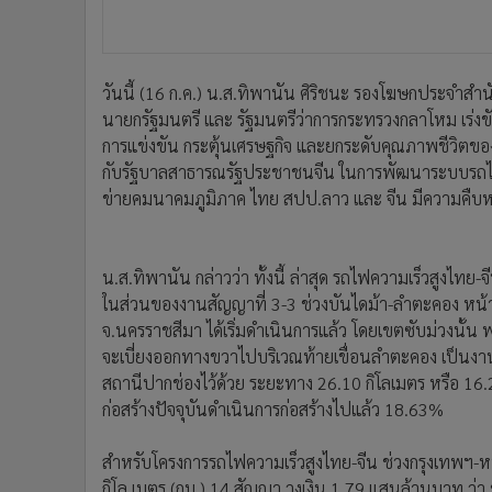
วันนี้ (16 ก.ค.) น.ส.ทิพานัน ศิริชนะ รองโฆษกประจำสำน
นายกรัฐมนตรี และ รัฐมนตรีว่าการกระทรวงกลาโหม เร่งข
การแข่งขัน กระตุ้นเศรษฐกิจ และยกระดับคุณภาพชีวิตของป
กับรัฐบาลสาธารณรัฐประชาชนจีน ในการพัฒนาระบบรถไฟคว
ข่ายคมนาคมภูมิภาค ไทย สปป.ลาว และ จีน มีความคืบห
น.ส.ทิพานัน กล่าวว่า ทั้งนี้ ล่าสุด รถไฟความเร็วสูงไท
ในส่วนของงานสัญญาที่ 3-3 ช่วงบันไดม้า-ลำตะคอง หน้าง
จ.นครราชสีมา ได้เริ่มดำเนินการแล้ว โดยเขตซับม่วงนั
จะเบี่ยงออกทางขวาไปบริเวณท้ายเขื่อนลำตะคอง เป็นง
สถานีปากช่องไว้ด้วย ระยะทาง 26.10 กิโลเมตร หรือ 16
ก่อสร้างปัจจุบันดำเนินการก่อสร้างไปแล้ว 18.63%
สำหรับโครงการรถไฟความเร็วสูงไทย-จีน ช่วงกรุงเทพฯ-
กิโล เมตร (กม.) 14 สัญญา วงเงิน 1.79 แสนล้านบาท ว่า ข