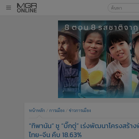
เลือกเครื่องมือท
•
หน้าหลัก
ค้นหา
•
ทันเหตุการณ์
Google
•
ภาคใต้
•
ภูมิภาค
MGR Onl
•
Online Section
ค้นหาขั
•
บันเทิง
•
ผู้จัดการรายวัน
•
คอลัมนิสต์
•
ละคร
•
CbizReview
•
Cyber BIZ
หน้าหลัก
การเมือง
ข่าวการเมือง
•
ผู้จัดกวน
“ทิพานัน” ชู “บิ๊กตู่” เร่งพัฒนาโครงสร้า
•
Good health & Well-being
•
Green Innovation & SD
ไทย-จีน คืบ 18.63%