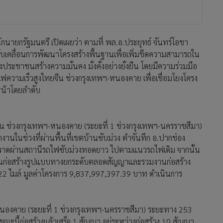
ักนายกรัฐมนตรี เปิดเผยว่า ตามที่ พล.อ.ประยุทธ์ จันทร์โอชา
ับเคลื่อนการพัฒนาโครงสร้างพื้นฐานเพื่อเพิ่มขีดความสามารถใน
ระชาชนสร้างความมั่นคง มั่งคั่งอย่างยั่งยืน โดยมีความร่วมมือ
ามเร็วสูงไทยจีน ช่วงกรุงเทพฯ-หนองคาย เพื่อเชื่อมโยงโครง
น้าโดยลำดับ
ย-จีน ช่วงกรุงเทพฯ-หนองคาย (ระยะที่ 1 ช่วงกรุงเทพฯ-นครราชสีมา)
านในช่วงที่ผ่านพื้นที่เขตบ้านซับม่วง ตำจันทึก อ.ปากช่อง
้น พาดผ่านสถานีรถไฟซับม่วงทอดยาว ไปตามแนวรถไฟเดิม จากนั้น
านก่อสร้างรูปแบบทางยกระดับตลอดสัญญาและรวมงานก่อสร้าง
.22 ไมล์ มูลค่าโครงการ 9,837,997,397.39 บาท ดำเนินการ
หนองคาย (ระยะที่ 1 ช่วงกรุงเทพฯ-นครราชสีมา) ระยะทาง 253
ณะนี้ก่อสร้างแล้วเสร็จ 1 สัญญา อยู่ระหว่างก่อสร้าง 10 สัญญา