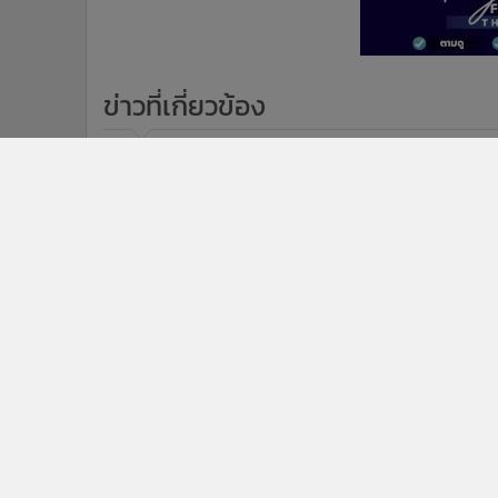
ข่าวที่เกี่ยวข้อง
9,6
ปัญหารุมรถไฟ "ไทย-จีน" ก่อสร้างดีเลย์
หนัก ทับซ้อน 3 สนามบิน-ปรับแบบโครา
งบบานเกือบ 5 พันล้าน