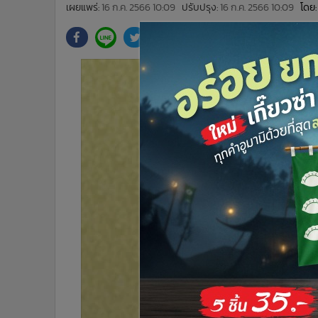
•
Management & HR
เผยแพร่:
16 ก.ค. 2566 10:09
ปรับปรุง:
16 ก.ค. 2566 10:09
โดย:
•
MGR Live
•
Infographic
•
การเมือง
•
ท่องเที่ยว
•
กีฬา
•
ต่างประเทศ
•
Special Scoop
•
เศรษฐกิจ-ธุรกิจ
•
จีน
•
ชุมชน-คุณภาพชีวิต
•
อาชญากรรม
•
Motoring
•
เกม
•
วิทยาศาสตร์
•
SMEs
•
หุ้น