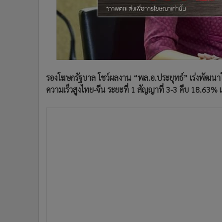
•
อินโดจีน
•
กองทุนรวม
•
Celeb Online
•
Factcheck
•
ญี่ปุ่น
•
News1
รองโฆษกรัฐบาล โชว์ผลงาน “พล.อ.ประยุทธ์” เร่งพัฒนาโค
•
Gotomanager
ความเร็วสูงไทย-จีน ระยะที่ 1 สัญญาที่ 3-3 คืบ 18.63% 