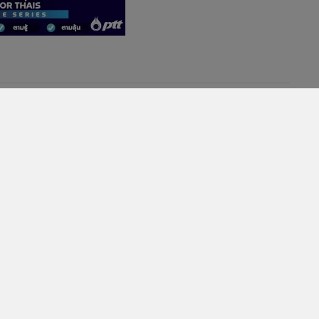
กรมรางอัปเดตรถไฟ "ไทย-จีน"
ก่อสร้างคืบ 21.69% ดันเซ็นรับ
เหมาครบ 14 สัญญา-ชง ครม.เคาะ
เดินหน้าเฟส 2 ในปีนี้
3,915
“บิ๊กตู่” ชมความสำเร็จภาครัฐ-
เอกชน ร่วมแสดงศักยภาพของไทย
สู่สายตาชาวจีนงาน WCIF ครั้งที่
19
50
40
ครม.รับทราบผลการดำเนินการ
แก้ไขปัญหา โครงการรถไฟฟ้า
ช
ความเร็วสูงเชื่อม 3 สนามบิน
163