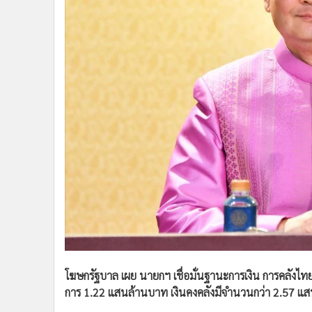
•
Management & HR
•
MGR Live
•
Infographic
•
การเมือง
•
ท่องเที่ยว
•
กีฬา
•
ต่างประเทศ
•
Special Scoop
•
เศรษฐกิจ-ธุรกิจ
•
จีน
•
ชุมชน-คุณภาพชีวิต
•
อาชญากรรม
•
Motoring
•
เกม
•
วิทยาศาสตร์
โฆษกรัฐบาล เผย นายกฯ เชื่อมั่นฐานะการเงิน การคลังไทย
•
SMEs
การ 1.22 แสนล้านบาท เงินคงคลังมีจำนวนกว่า 2.57 แ
•
หุ้น