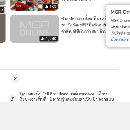
163
49
MGR Onli
ศาล ปค.กลาง สั่งยกฟ้อง คดี
MGR Online 
“สาธิต รังคะสิริ” ยื่นฟ้องเพิกถอน
เสนอ ประสบก
คำสั่งชดใช้เงินกว่า 854 ล้านบาท
เว็บไซต์ แ
1,240
นโยบายสิทธ
2
โฆษกรัฐบาลแจง คดีทุจริตสอบ อปท.ไม่จบแค่ถอดถอนผู้
4
บบ
สอบ เดินหน้าสาวถึงผู้ร่วมขบวนการทั้งหมด
วอื่นในหมวด