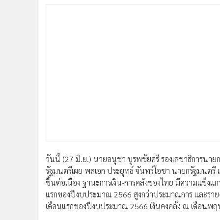
•
อินโดจีน
•
กองทุนรวม
•
Celeb Online
•
Factcheck
•
ญี่ปุ่น
•
News1
•
Gotomanager
วันนี้ (27 มิ.ย.) นายอนุชา บูรพชัยศรี รองเลขาธิการนา
รัฐมนตรีเผย พลเอก ประยุทธ์ จันทร์โอชา นายกรัฐมนตรี แ
ขึ้นต่อเนื่อง ฐานะการเงิน-การคลังของไทย มีความแข็งแกร
แรกของปีงบประมาณ 2566 สูงกว่าประมาณการ และราย
เดือนแรกของปีงบประมาณ 2566 เงินคงคลัง ณ เดือนพ