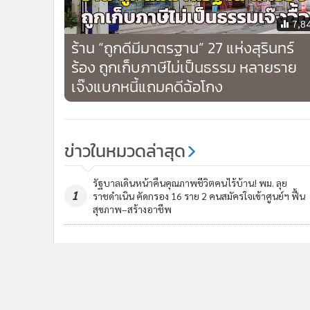
7,8
ร้าน “ถูกดีมีมาตรฐาน” 27 แห่งสุรินทร์
ร้อง ถูกเก็บภาษีไม่เป็นธรรม หลายราย
เจ๊งแบกหนี้แถมคดีฉ้อโกง
ข่าวในหมวดล่าสุด
รัฐบาลเดินหน้าคืนคุณภาพชีวิตคนไร้บ้าน! พม. ลุย
1
ราชดำเนิน คัดกรอง 16 ราย 2 คนสมัครใจเข้าศูนย์ฯ ฟื้น
สุขภาพ–สร้างอาชีพ
รัฐบาลแจงใช้ Cell Broadcast กรณีเหตุรุนแรง “เตือน
3
เงียบ–เจาะพื้นที่” ป้องกันผู้หลบซ่อนตกเป็นเป้า ออกแ
รองรับภัยหลายประเภท
ข่า