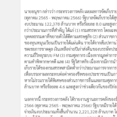
นายอนุชา กล่าวว่า กระทรวงการคลัง เผยผลการจัดเก็บรา
(ตุลาคม 2565 - พฤษภาคม 2566) รัฐบาลจัดเก็บรายได้
งบประมาณ 122,378 ล้านบาท หรือร้อยละ 8.0 และสูงกว่าช
กว่าประมาณการที่สำคัญ ได้แก่ (1) กรมสรรพากร โดยเฉพาะก
บุคคลธรรมดาที่ขยายตัวได้ดีตามเศรษฐกิจ (2) ส่วนราชการ
ของทุนหมุนเวียนเป็นรายได้แผ่นดิน รายได้จากสัมปทานโทรศ
ชดเชยการขาดดุล เงินเหลือจ่ายปีเก่าส่งคืนของบรรษัทป
ความถี่วิทยุระบบ FM (3) กรมศุลกากร เนื่องจากมูลค่าก
ตามคำพิพากษาคดี และ (4) รัฐวิสาหกิจ เนื่องจากมีการนำ
เก็บรายได้ของกรมสรรพสามิตต่ำกว่าประมาณการจากการป
เพื่อบรรเทาผลกระทบต่อค่าครองชีพของประชาชนเป็นการชั่
หากไม่รวมรายได้พิเศษของส่วนราชการอื่นและกรมศุลกากร
ล้านบาท หรือร้อยละ 4.6 และสูงกว่าช่วงเดียวกันของปีก่
นอกจากนี้ กระทรวงการคลัง ได้รายงานฐานะการคลังขอ
2566 (ตุลาคม 2565 - พฤษภาคม 2566) รัฐบาลมีรายได้นำ
จ่ายเงินงบประมาณทั้งสิ้นจำนวน 2,221,328 ล้านบาท โ