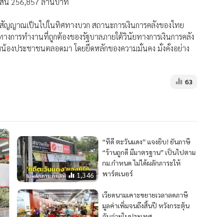
สิ้น 256,857 ล้านบาท
และมีสัญญาณเป็นไปในทิศทางบวก สถานะการเงินการคลังของไทย
ทางการทำงานที่ถูกต้องของรัฐบาลภายใต้วินัยทางการเงินการคลัง
ับพี่น้องประชาชนตลอดมา โดยยึดหลักของความมั่นคง มั่งคั่งอย่าง
63
“ทีดี ตะวันแดง” แจงยิบ! ยันภาษี
“ร้านถูกดี มีมาตรฐาน” เป็นไปตาม
กม.กำหนด ไม่ได้ผลักภาระให้
พาร์ตเนอร์
1,346
เวียดนามเคาะขยายเวลาลดภาษี
มูลค่าเพิ่มจนถึงสิ้นปี หวังกระตุ้น
จับจ่ายในประเทศ