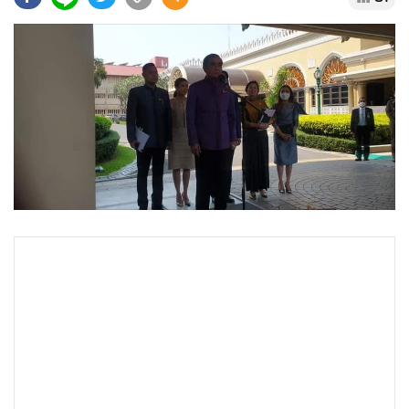
•
Good health & Well-being
•
Green Innovation & SD
•
Management & HR
•
MGR Live
•
Infographic
•
การเมือง
•
ท่องเที่ยว
•
กีฬา
•
ต่างประเทศ
•
Special Scoop
•
เศรษฐกิจ-ธุรกิจ
•
จีน
•
ชุมชน-คุณภาพชีวิต
•
อาชญากรรม
•
Motoring