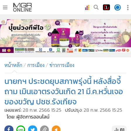
•
หน้าหลัก
•
ทันเหตุการณ์
•
ภาคใต้
•
ภูมิภาค
•
Online Section
หน้าหลัก
การเมือง
ข่าวการเมือง
•
บันเทิง
•
ผู้จัดการรายวัน
นายกฯ ประชดยุบสภาพรุ่งนี้ หลังสื่อจี้
•
คอลัมนิสต์
ถาม เมินเอาตรงวันเกิด 21 มี.ค.หวั่นเจอ
•
ละคร
ของขวัญ ปชช.รังเกียจ
•
CbizReview
เผยแพร่:
28 ก.พ. 2566 15:25
ปรับปรุง:
28 ก.พ. 2566 15:25
•
Cyber BIZ
โดย: ผู้จัดการออนไลน์
•
ผู้จัดกวน
81