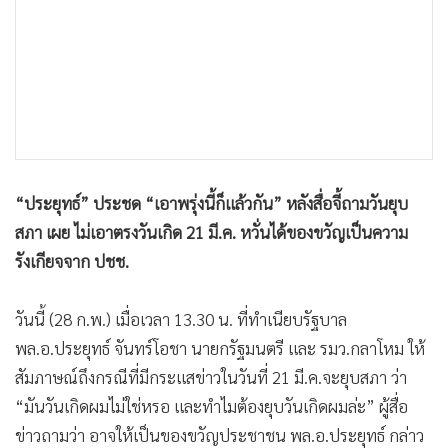
•
เกม
•
วิทยาศาสตร์
•
SMEs
•
หุ้น
•
อินโดจีน
•
กองทุนรวม
“ประยุทธ์” ประชด “เอาพรุ่งนี้ก็แล้วกัน” หลังสื่อจี้ถามวันยุบ
•
Celeb Online
สภา เผย ไม่เอาตรงวันเกิด 21 มี.ค. หวั่นได้ของขวัญเป็นความ
•
Factcheck
รังเกียจจาก ปชช.
•
ญี่ปุ่น
•
News1
วันนี้ (28 ก.พ.) เมื่อเวลา 13.30 น. ที่ทำเนียบรัฐบาล
•
Gotomanager
พล.อ.ประยุทธ์ จันทร์โอชา นายกรัฐมนตรี และ รมว.กลาโหม ให้
สัมภาษณ์ถึงกรณีที่มีกระแสข่าวในวันที่ 21 มี.ค.จะยุบสภา ว่า
“มันวันเกิดผมไม่ใช่หรอ และทำไมต้องยุบวันเกิดผมล่ะ” ผู้สื่อ
ข่าวถามว่า อาจให้เป็นของขวัญประชาชน พล.อ.ประยุทธ์ กล่าว