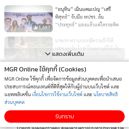
“อนุทิน” เมินแคมเปญ “เสรี
พิศุทธ์” จับมือ พปชร. ล้ม
“ประยุทธ์” มองแล้วแต่ใครจะคิด
1,687
นายกฯ หวานบอกมีความรักให้
ปชช.ทุกวัน โว 8 ปี ผลงานมีให้เห็น
แสดงเพิ่มเติม
เหน็บหาเสียงต้องพูดด้วยเหตุผล
157
MGR Online ใช้คุกกี้ (Cookies)
“ลุงตู่” พาคณะนางงามเดินชม
ข่าวในหมวดล่าสุด
MGR Online ใช้คุกกี้ เพื่อจัดการข้อมูลส่วนบุคคลเพื่อนำเสนอ
ทำเนียบ มอบดอกพุดซ้อนวัน
ประสบการณ์คอนเทนต์ที่ดีที่สุดให้กับผู้อ่านบนเว็บไซต์ และ
วาเลนไทน์
302
“ภราดร” ถกด่วนเยียวยาเหตุ รร.นนทบุรี เทียบเคียง 4
1
แอพพลิเคชั่น
เงื่อนไขการใช้งานเว็บไซต์
และ
นโยบายสิทธิ
เหตุการณ์ที่ผ่านมา เสียชีวิตช่วยรายละ 1 ล้าน
ส่วนบุคคล
2
รับทราบ
นายกฯ ลงดูจุดกราดยิง สั่งตั้งด่านตรวจปืนทั่วประเทศ ปิด