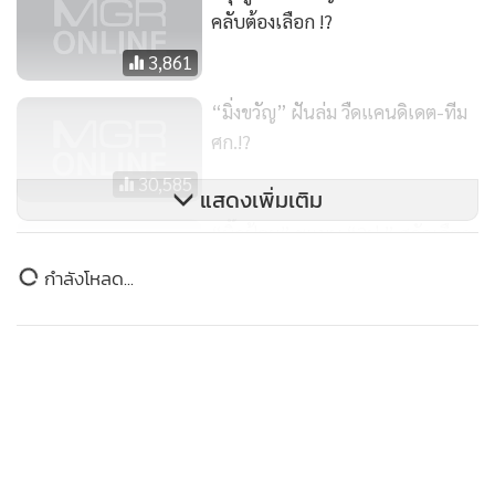
คลับต้องเลือก !?
นายกรัฐมนตรีคนใหม่ คาดว่า จะเสนอชื่อให้ที่ประชุมคณะ
รัฐมนตรีรับทราบ ในวันที่ 20 ธันวาคม ในทางการเมืองมันก็
3,861
เหมือนเป็น “คำตอบ” ที่ชัดเจนโดยไม่ต้องอธิบายหรือแถลงใดๆ
“มิ่งขวัญ” ฝันล่ม วืดแคนดิเดต-ทีม
ตามมาอีกแล้ว ว่านี่คือคำตอบที่ “บิ๊กตู่” พล.อ.ประยุทธ์ จันทร์
ศก.!?
โอชา นายกรัฐมนตรี จะไปร่วมงานกับพรรครวมไทยสร้างชาติ
30,585
หรือไม่ และที่ผ่านมาด้วยเหตุผลความไม่เหมาะสมจากการที่ได้
แสดงเพิ่มเติม
รับการเสนอชื่อจากพรรคพลังประชารัฐมาก่อน ดังนั้น การที่จะ
“บิ๊กป้อม” ชูแผน “2ป.” สกัดเลือด
โยกไปสังกัดหรือร่วมงานกับอีกพรรคหนึ่ง โดยที่ยังเป็นรัฐบาลมัน
ไหล-การันตีรัฐบาล!?
กำลังโหลด...
ก็ดูกระไรอยู่
3,139
ขณะเดียวกัน เมื่อพิจารณาจากระยะเวลาที่อายุรัฐบาลเหลืออยู่
ประมาณ 3 เดือนเศษ ถือว่าสั้นมาก แต่หากมองด้วยเหตุผล
ทางการเมือง มันย่อมมีความหมาย อย่างน้อยมันก็แสดงให้เห็น
ชัดเจนว่า พล.อ.ประยุทธ์ จันทร์โอชา ไปร่วมงานกับพรรครวม
ไทยสร้างชาติแน่นอน และอีกด้านหนึ่ง ยังเป็นการ “ตรึง” ให้บร