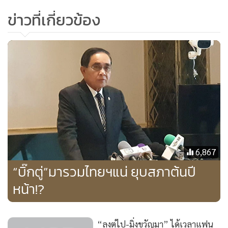
เท่านั้น หลังจากถูกถามเรื่องการที่ พล.อ.ประยุทธ์ จะไปสังกัด
ข่าวที่เกี่ยวข้อง
พรรครวมไทยสร้างชาติก่อนหน้านี้ พร้อมกับย้ำว่า ไม่มีปัญหาต่อ
กัน ความผูกพันที่เคยมีมานาน ก็ยังเหมือนเดิมไม่มีวัน
เปลี่ยนแปลง
ทั้งท่าทีและคำพูดดังกล่าว ระหว่าง “บิ๊กป้อม” พล.อ.ประวิตร
วงษ์สุวรรณ และ “บิ๊กตู่” พล.อ.ประยุทธ์ จันทร์โอชา ที่ต่างฝ่าย
ต่างพูดออกมาในแบบรักษาน้ำใจ ไม่ออกมาในโทนขัดแย้ง ทำให้
“คอการเมือง” มองออกว่า แม้ว่าทั้งสองคน คือ “สอง ป.” จะ
แยกพรรค แต่ก็คงไม่แตกกัน ยังต้องร่วมมือกัน จับมือเป็น
พันธมิตรทางการเมือง จัดตั้งรัฐบาลหลังการเลือกตั้ง ซึ่งพิจารณา
6,867
จากแนวโน้มก็คือ ยังเป็นการ “รวมกลุ่มจากพรรคร่วมรัฐบาล
“บิ๊กตู่”มารวมไทยฯแน่ ยุบสภาต้นปี
เดิม” ส่วนใครจะได้เป็นนายกฯ เชื่อว่า น่าจะชัดเจนหลังทราบผล
หน้า!?
การเลือกตั้ง
“ลุงตู่ไป-มิ่งขวัญมา” ได้เวลาแฟน
เมื่อวกกลับมาที่การตั้ง นายพีระพันธุ์ สาลีรัฐวิภาค เป็นเลขาธิการ