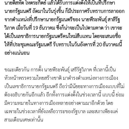
นายดิสทัต โหตระกิตย์ แล้วได้รับการแต่งตั้งให้เป็นที่ปรึกษา
•
เกม
นายกรัฐมนตรี ถัดมาในวันรุ่งขึ้น ก็มีประกาศรับทราบการลาออก
•
วิทยาศาสตร์
จากตำแหน่งที่ปรึกษานายกรัฐมนตรีของ นายพีระพันธุ์ สาลีรัฐ
•
SMEs
วิภาค เมื่อวันที่ 19 ธันวาคม ซึ่งก็น่าจะเป็นไปตามคาด ว่า เขาจะ
•
หุ้น
ได้เป็นเลขาธิการนายกรัฐมนตรีคนใหม่สืบแทน โดยจะเสนอชื่อ
•
อินโดจีน
ให้ที่ประชุมคณะรัฐมนตรี รับทราบในวันอังคารที่ 20 ธันวาคมนี้
•
กองทุนรวม
อย่างแน่นอน
•
Celeb Online
•
Factcheck
ขณะเดียวกัน การตั้ง นายพีระพันธุ์ เสรีรัฐวิภาค ที่เวลานี้เป็น
•
ญี่ปุ่น
หัวหน้าพรรครวมไทยสร้างชาติ มาดำรงตำแหน่งทางการเมือง
•
News1
เป็นเลขาธิการนายกรัฐมนตรี ถือว่ามีนัยยะทางการเมืองแบบที่ไม่
•
Gotomanager
ต้องอธิบายกันอีกแล้ว อีกทั้งการแต่งตั้งในช่วงเวลานี้ แบบนี้ ย่อม
มีความหมายในทางการเมืองหลายอย่างตามมาอีกด้วย โดย
เฉพาะในช่วงเวลาที่ยังเหลือวาระของรัฐบาล และสภาเพียงแค่
สามเดือนเศษเท่านั้น