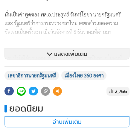
นั่นเป็นคำพูดของ พล.อ.ประยุทธ์ จันทร์โอชา นายกรัฐมนตรี
และ รัฐมนตรีว่าการกระทรวงกลาโหม เคยกล่าวแสดงความ
ชัดเจนเป็นครั้งแรก เมื่อวันอังคารที่ 6 ธันวาคมที่ผ่านมา
แสดงเพิ่มเติม
อย่างไรก็ดี ด้วยเหตุผลที่ พล.อ.ประยุทธ์ จันทร์โอชา เป็นคนที่
พรรคพลังประชารัฐเสนอชื่อให้เป็นนายกรัฐมนตรีหลังการเลือก
ตั้งเมื่อปี 2562 ทำให้ไม่อาจแสดงท่าทีให้ชัดเจนในเวลานี้ได้ว่า
เลขาธิการนายกรัฐมนตรี
เมืองไทย 360 องศา
กำลังจะไปร่วมกับพรรครวมไทยสร้างชาติ ด้วยเหตุผลในเรื่อง
2,766
“มารยาท” ที่ค้ำคออยู่ แม้ว่าที่ผ่านมาจะรับรู้กันในทางการเมือง
หรือแม้แต่คำพูดของ พล.อ.ประวิตร วงษ์สุวรรณ รองนายก
ยอดนิยม
รัฐมนตรี หัวหน้าพรรคพลังประชารัฐ ที่ประกาศไปแล้วว่า
พล.อ.ประยุทธ์ ไม่ได้เป็นสมาชิกพรรคพลังประชารัฐมาตั้งแต่แรก
อ่านเพิ่มเติม
แล้วก็ตาม เป็นแค่คนที่พรรคสนับสนุนให้เป็นนายกรัฐมนตรี