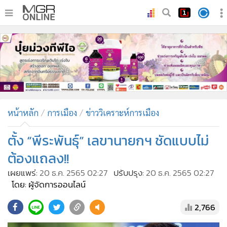
•
หน้าหลัก
•
ทันเหตุการณ์
•
ภาคใต้
•
ภูมิภาค
•
Online Section
หน้าหลัก
การเมือง
ข่าววิเคราะห์การเมือง
•
บันเทิง
•
ผู้จัดการรายวัน
ตั้ง “พีระพันธุ์” เลขานายกฯ ชัดแบบไม่
•
คอลัมนิสต์
ต้องแถลง!!
•
ละคร
เผยแพร่:
20 ธ.ค. 2565 02:27
ปรับปรุง:
20 ธ.ค. 2565 02:27
•
CbizReview
โดย: ผู้จัดการออนไลน์
•
Cyber BIZ
2,766
•
ผู้จัดกวน