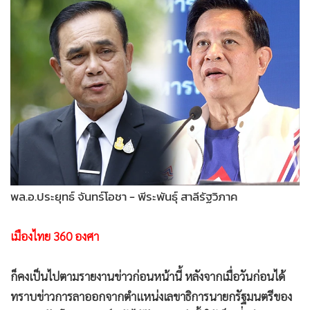
•
Good health & Well-being
•
Green Innovation & SD
•
Management & HR
•
MGR Live
•
Infographic
•
การเมือง
•
ท่องเที่ยว
•
กีฬา
•
ต่างประเทศ
•
Special Scoop
พล.อ.ประยุทธ์ จันทร์โอชา - พีระพันธุ์ สาลีรัฐวิภาค
•
เศรษฐกิจ-ธุรกิจ
เมืองไทย 360 องศา
•
จีน
•
ชุมชน-คุณภาพชีวิต
ก็คงเป็นไปตามรายงานข่าวก่อนหน้านี้ หลังจากเมื่อวันก่อนได้
•
อาชญากรรม
ทราบข่าวการลาออกจากตำแหน่งเลขาธิการนายกรัฐมนตรีของ
•
Motoring