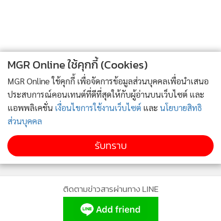
รดาส.ส.และนักการเมืองที่ยัง “ลังเล” ไม่แน่ใจว่าจะมาหรือไม่ จะ
ได้ตัดสินใจเสียที โดยไม่ต้องกังวลในเรื่องการตัดสินใจย้ายพรรค
ที่ต้องบอกว่าการ “ตัดสินใจย้ายพรรค” เป็นเรื่องสำคัญสำหรับ
บรรดา ส.ส.ในเวลานี้ เพราะหากไม่ชัดเจนจะมีผลในเรื่องข้อ
MGR Online ใช้คุกกี้ (Cookies)
กำหนดในเรื่องการสังกัดพรรคใน 90 วัน หากนายกรัฐมนตรีอยู่
MGR Online ใช้คุกกี้ เพื่อจัดการข้อมูลส่วนบุคคลเพื่อนำเสนอ
ครบเทอม แต่หากมีการยุบสภา ก็แค่สังกัดพรรคไม่น้อยกว่า 30
ประสบการณ์คอนเทนต์ที่ดีที่สุดให้กับผู้อ่านบนเว็บไซต์ และ
วัน โดยให้นับถึงวันเลือกตั้ง
แอพพลิเคชั่น
เงื่อนไขการใช้งานเว็บไซต์
และ
นโยบายสิทธิ
ส่วนบุคคล
ดังนั้น สิ่งที่ต้องพิจารณากันต่อจากประเด็นหลัง ก็คือ เมื่อรูป
รับทราบ
การณ์เป็นอย่างที่เห็น ก็ทำให้มั่นใจได้เลยว่าจะต้อง “ยุบสภา”
แน่นอน เพียงแต่ว่า จะยังไม่เกิดขึ้นภายในเดือนนี้ เชื่อว่า การยุบ
สภาน่าจะเกิดขึ้นในเดือนกุมภาพันธ์ หรือหลังจากนั้นไม่นาน ทาง
ติดตามข่าวสารผ่านทาง LINE
หนึ่งก็เพื่อเปิดทางให้ ส.ส.ได้ทำหน้าที่ หรืออยู่ในสภาต่อไป อีกทั้ง
ต้องไม่ลืมว่าเวลานี้กฎหมายประกอบรัฐธรรมนูญว่าด้วยการเลือก
ตั้ง 2 ฉบับ คือ กฎหมายพรรคการเมือง และกฎหมายว่าด้วยการ