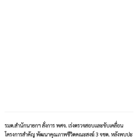
•
เกม
•
วิทยาศาสตร์
•
SMEs
•
หุ้น
•
อินโดจีน
•
กองทุนรวม
•
Celeb Online
•
Factcheck
•
ญี่ปุ่น
•
News1
•
Gotomanager
รมต.สำนักนายกฯ สั่งการ พศจ. เร่งตรวจสอบและขับเคลื่อน
โครงการสำคัญ พัฒนาคุณภาพชีวิตคณะสงฆ์ 3 จชต. หลังพบปะ