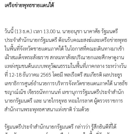
เครือข่ายพุทธชายแดนใต้
วันนี้ (13 ธ.ค.) เวลา 13.00 น. นายอนุชา นาคาศัย รัฐมนตรี
ประจำสำนักนายกรัฐมนตรี ต้อนรับคณะสงฆ์และเครือข่ายพุทธ
ในพื้นที่จังหวัดชายแดนภาคใต้ ในโอกาสที่คณะเดินทางมาเข้า
เฝ้าสมเด็จพระสังฆราช สกลมหาสังฆปริณายกและศึกษาดูงาน
แหล่งชุมชนต้นแบบพหุวัฒนธรรมในพื้นที่ภาคกลาง ระหว่างวัน
ที่ 12-18 ธันวาคม 2565 โดยมี พลเรือตรี สมเกียรติ ผลประยูร
เลขาธิการศูนย์อำนวยการบริหารจังหวัดชายแดนภาคใต้ นายธัช
ชญาณ์ณัช เจียรธนัทกานนท์ เลขานุการรัฐมนตรีประจำสำนัก
นายกรัฐมนตรี และ นายไกรยุทธ หอมไกรลาศ ผู้ตรวจราชการ
สำนักงานพระพุทธศาสนาแห่งชาติ ร่วมด้วย
รัฐมนตรีประจำสำนักนายกรัฐมนตรี กล่าวว่า รู้สึกยินดีที่ได้