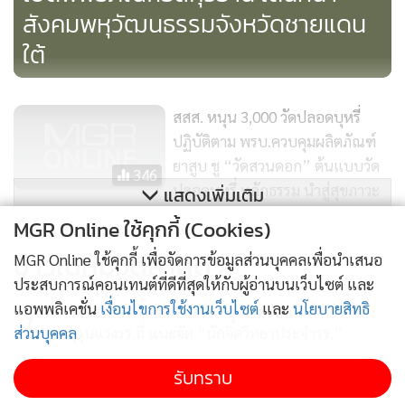
สังคมพหุวัฒนธรรมจังหวัดชายแดน
ใต้
สสส. หนุน 3,000 วัดปลอดบุหรี่
ปฏิบัติตาม พรบ.ควบคุมผลิตภัณฑ์
ยาสูบ ชู “วัดสวนดอก” ต้นแบบวัด
346
ปลอดบุหรี่ หลักธรรม นำสู่สุขภาวะ
แสดงเพิ่มเติม
ชุมชน
MGR Online ใช้คุกกี้ (Cookies)
“กุเลาเค็ม โอรังปันตัย” ปัตตานี อีก
ข่าวในหมวดล่าสุด
MGR Online ใช้คุกกี้ เพื่อจัดการข้อมูลส่วนบุคคลเพื่อนำเสนอ
หนึ่งภูมิปัญญาประมงพื้นบ้าน สร้าง
ประสบการณ์คอนเทนต์ที่ดีที่สุดให้กับผู้อ่านบนเว็บไซต์ และ
มูลค่าสู่มหานครแห่งอาหารฮาลาล
แอพพลิเคชั่น
เงื่อนไขการใช้งานเว็บไซต์
และ
นโยบายสิทธิ
2,953
“วงศ์อะเคื้อ” จี้ ศธ.เอาจริง “สุขภาพจิตเด็กไทย” หลัง
1
ส่วนบุคคล
เหตุรุนแรงรร.ถี่ แนะจัด “นักจิตวิทยาประจำรร.”
ครม.เห็นชอบแต่งตั้งผู้ตรวจราชการ
รับทราบ
คมนาคม 3 ตำแหน่ง
2