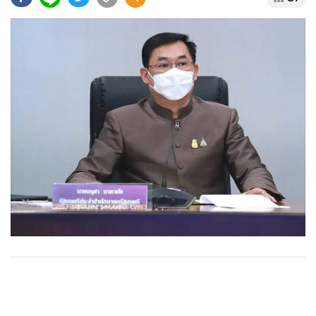
•
Good health & Well-being
•
Green Innovation & SD
•
Management & HR
•
MGR Live
•
Infographic
•
การเมือง
•
ท่องเที่ยว
•
กีฬา
•
ต่างประเทศ
•
Special Scoop
•
เศรษฐกิจ-ธุรกิจ
•
จีน
•
ชุมชน-คุณภาพชีวิต
•
อาชญากรรม
•
Motoring