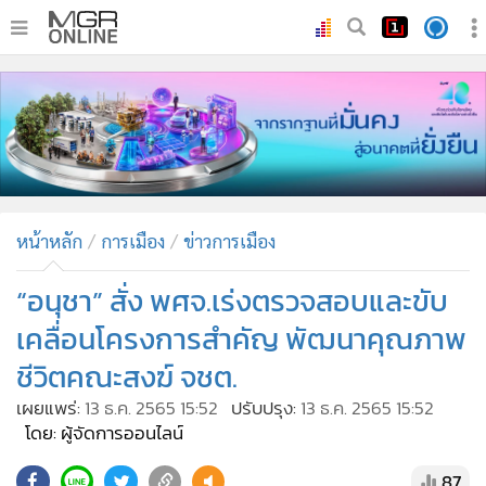
•
หน้าหลัก
•
ทันเหตุการณ์
•
ภาคใต้
•
ภูมิภาค
•
Online Section
หน้าหลัก
การเมือง
ข่าวการเมือง
•
บันเทิง
•
ผู้จัดการรายวัน
“อนุชา” สั่ง พศจ.เร่งตรวจสอบและขับ
•
คอลัมนิสต์
เคลื่อนโครงการสำคัญ พัฒนาคุณภาพ
•
ละคร
ชีวิตคณะสงฆ์ จชต.
•
CbizReview
เผยแพร่:
13 ธ.ค. 2565 15:52
ปรับปรุง:
13 ธ.ค. 2565 15:52
•
Cyber BIZ
โดย: ผู้จัดการออนไลน์
•
ผู้จัดกวน
87