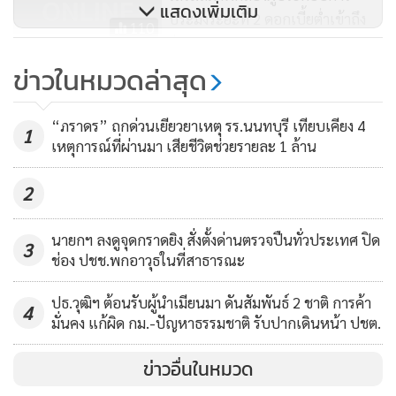
แสดงเพิ่มเติม
ประกอบการรายย่อย พ่อค้า แม่ค้า หาบเร่แผงลอย)
ประมงระยะที่ 2 ดอกเบี้ยต่ำเข้าถึง
110
ง่าย
- อนุมัติวงเงินสินเชื่อสูงสุด 20,000 บาทต่อราย โดยไม่ต้องมีหลัก
ประกัน
ข่าวในหมวดล่าสุด
ธ.ก.ส.จัดมาตรการช่วยเหลือ
- ระยะเวลาการกู้ยืมได้สูงสุด 2 ปี โดยปลอดชำระหนี้เงินต้น 6
เกษตรกรพิษน้ำท่วม แนะแจ้งความ
งวดแรก
“ภราดร” ถกด่วนเยียวยาเหตุ รร.นนทบุรี เทียบเคียง 4
ประสงค์ได้ทุกสาขา
1
53
- อัตราดอกเบี้ยคงที่ร้อยละ 0.35 ต่อเดือน
เหตุการณ์ที่ผ่านมา เสียชีวิตช่วยรายละ 1 ล้าน
2
ผมจึงขอเชิญชวนพี่น้องที่มีความสนใจ เข้าร่วมงาน “มหกรรม
ร่วมใจแก้หนี้” ที่จะจัดขึ้นทั้ง 5 ครั้ง ซึ่งผมเชื่อว่าจะสามารถเป็น
นายกฯ ลงดูจุดกราดยิง สั่งตั้งด่านตรวจปืนทั่วประเทศ ปิด
3
ส่วนหนึ่งในการช่วยแก้ไขปัญหาของหลายๆ คน ในการเพิ่ม
ช่อง ปชช.พกอาวุธในที่สาธารณะ
คุณภาพชีวิต เพิ่มความสุขให้กับคนในครอบครัว ที่ไม่ต้องพึ่ง
หนทางที่อาจจะก่อให้เกิดปัญหาซ้ำเติม เช่นหนี้นอกระบบ หรือ
ปธ.วุฒิฯ ต้อนรับผู้นำเมียนมา ดันสัมพันธ์ 2 ชาติ การค้า
4
มั่นคง แก้ผิด กม.-ปัญหาธรรมชาติ รับปากเดินหน้า ปชต.
การหารายได้อย่างผิดกฎหมาย และเป็นการช่วยแก้ปัญหาสำคัญ
ของประเทศชาติ ในการพัฒนาคุณภาพของคนในประเทศ เพื่อ
ข่าวอื่นในหมวด
พัฒนาประเทศของเราให้เดินหน้าอย่างมั่นคงได้ต่อไปครับ