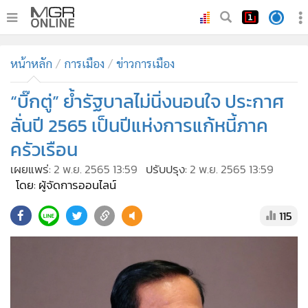
•
หน้าหลัก
หน้าหลัก
การเมือง
ข่าวการเมือง
•
ทันเหตุการณ์
•
“บิ๊กตู่” ย้ำรัฐบาลไม่นิ่งนอนใจ ประกาศ
ภาคใต้
•
ภูมิภาค
ลั่นปี 2565 เป็นปีแห่งการแก้หนี้ภาค
•
Online Section
ครัวเรือน
•
บันเทิง
เผยแพร่:
2 พ.ย. 2565 13:59
ปรับปรุง:
2 พ.ย. 2565 13:59
•
ผู้จัดการรายวัน
โดย: ผู้จัดการออนไลน์
•
คอลัมนิสต์
115
•
ละคร
•
CbizReview
•
Cyber BIZ
•
ผู้จัดกวน