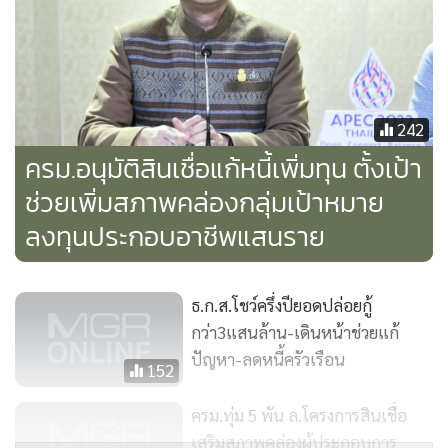
ครั้งที่ 3 วันที่ 16 - 18 ธ.ค. 65 ที่ จ.เชียงใหม่
ครั้งที่ 4 วันที่ 20 - 22 ม.ค. 66 ที่ จ.ชลบุรี
ครั้งที่ 5 วันที่ 27 - 24 ม.ค. 66 ที่ อ.หาดใหญ่ จ.สงขลา
นอกจากนี้ ในวันนี้ (1 พ.ย.) ครม. ยังมีมติเห็นชอบเสนอโครงการ
242
“สินเชื่อแก้หนี้เพิ่มทุน” ที่เป็นหนึ่งในอีกหลายๆ โครงการที่มี
ครม.อนุมัติสินเชื่อแก้หนี้เพิ่มทุน ตั้งเป้า
วัตถุประสงค์ เพื่อช่วยเหลือให้ประชาชนผู้เข้าร่วมงาน “มหกรรม
ช่วยเพิ่มสภาพคล่องกลุ่มเป้าหมาย
ร่วมใจแก้หนี้” ให้มีสภาพคล่องทางการเงินในการดำรงชีวิต และ
ลงทุนประกอบอาชีพแสนราย
ลงทุนประกอบอาชีพ สำหรับโครงการนี้มีเป้าหมายช่วยเหลือพี่
น้องประชาชนให้ได้ไม่น้อยกว่า 100,000 ราย ผ่านมาตรการสิน
เชื่อดอกเบี้ยต่ำ และมีหลักเกณฑ์ผ่อนปรนกว่าเกณฑ์ปกติ ของ
ธ.ก.ส.โชว์ครึ่งปียอดปล่อยกู้
ธนาคารออมสิน วงเงินโครงการรวมทั้งสิ้น 2,000 ล้านบาท โดยมี
กว่า3แสนล้าน-เดินหน้าช่วยแก้
เป้าหมายและรายละเอียดดังนี้
ปัญหา-ลดหนี้ครัวเรือน
152
- ผู้ได้รับประโยชน์จากโครงการ คือ ประชาชนชาวไทย อายุ 21 ปี
ครม.ทุ่ม 5 พัน ล.โครงการสินเชื่อ
ขึ้นไป ที่มีรายได้ประจำหรือผู้ประกอบอาชีพอิสระ (เช่น ผู้
เสริมสภาพคล่องผู้ประกอบการ