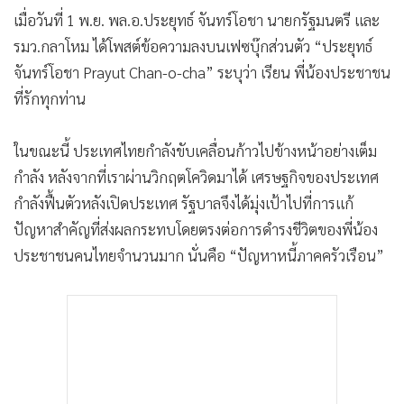
•
เกม
เมื่อวันที่ 1 พ.ย. พล.อ.ประยุทธ์ จันทร์โอชา นายกรัฐมนตรี และ
•
วิทยาศาสตร์
รมว.กลาโหม ได้โพสต์ข้อความลงบนเฟซบุ๊กส่วนตัว “ประยุทธ์
•
SMEs
จันทร์โอชา Prayut Chan-o-cha” ระบุว่า เรียน พี่น้องประชาชน
ที่รักทุกท่าน
•
หุ้น
•
อินโดจีน
ในขณะนี้ ประเทศไทยกำลังขับเคลื่อนก้าวไปข้างหน้าอย่างเต็ม
•
กองทุนรวม
กำลัง หลังจากที่เราผ่านวิกฤตโควิดมาได้ เศรษฐกิจของประเทศ
•
Celeb Online
กำลังฟื้นตัวหลังเปิดประเทศ รัฐบาลจึงได้มุ่งเป้าไปที่การแก้
•
Factcheck
ปัญหาสำคัญที่ส่งผลกระทบโดยตรงต่อการดำรงชีวิตของพี่น้อง
•
ญี่ปุ่น
ประชาชนคนไทยจำนวนมาก นั่นคือ “ปัญหาหนี้ภาคครัวเรือน”
•
News1
•
Gotomanager