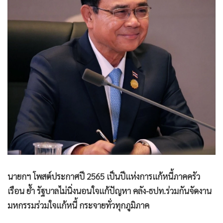
•
Good health & Well-being
•
Green Innovation & SD
•
Management & HR
•
MGR Live
•
Infographic
•
การเมือง
•
ท่องเที่ยว
•
กีฬา
•
ต่างประเทศ
•
Special Scoop
•
เศรษฐกิจ-ธุรกิจ
•
จีน
นายกฯ โพสต์ประกาศปี 2565 เป็นปีแห่งการแก้หนี้ภาคครัว
•
ชุมชน-คุณภาพชีวิต
เรือน ย้ำ รัฐบาลไม่นิ่งนอนใจแก้ปัญหา คลัง-ธปท.ร่วมกันจัดงาน
•
อาชญากรรม
มหกรรมร่วมใจแก้หนี้ กระจายทั่วทุกภูมิภาค
•
Motoring