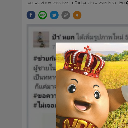
•
Management & HR
เผยแพร่:
21 ก.พ. 2565 15:59
ปรับปรุง:
21 ก.พ. 2565 15:59
โดย: 
•
MGR Live
•
Infographic
•
การเมือง
•
ท่องเที่ยว
•
กีฬา
•
ต่างประเทศ
•
Special Scoop
•
เศรษฐกิจ-ธุรกิจ
•
จีน
•
ชุมชน-คุณภาพชีวิต
•
อาชญากรรม
•
Motoring
•
เกม
•
วิทยาศาสตร์
•
SMEs
•
หุ้น