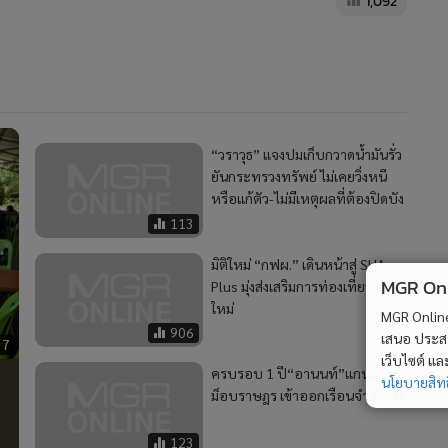
1,092
“วราวุธ” แจงปมเก็บกวาดน้ำมันรั่ว
ยันกระทรวงทรัพย์ ไม่เคยวิ่งหนี
หรือแก้ตัว-ไม่มีเหตุผลที่ต้องปิดบัง
113
มิติใหม่ “กฟผ.” เดินหน้าสู่ SHA
MGR Onli
Plus มุ่งส่งเสริมการท่องเที่ยววิถี
ใหม่
MGR Online 
906
เสนอ ประสบก
37
เว็บไซต์ แ
ครบรอบ 1 ปี“อานนท์”แกนนำ
นโยบายสิทธ
ม็อบราษฎร เข้าออกเรือนจำ 6 ครั้ง
123