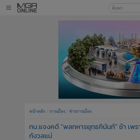
เลือกเครื่องมือท
•
หน้าหลัก
ค้นหา
•
ทันเหตุการณ์
Google
•
ภาคใต้
•
ภูมิภาค
MGR Onl
•
Online Section
ค้นหาขั
•
บันเทิง
•
ผู้จัดการรายวัน
•
คอลัมนิสต์
•
ละคร
•
CbizReview
•
Cyber BIZ
หน้าหลัก
การเมือง
ข่าวการเมือง
•
ผู้จัดกวน
ทบ.แจงคดี “พลทหารยุทธกินันท์” ช้า เพรา
•
Good health & Well-being
•
Green Innovation & SD
กังวลแม่