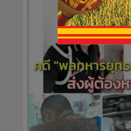
•
อินโดจีน
•
กองทุนรวม
•
Celeb Online
•
Factcheck
•
ญี่ปุ่น
•
News1
•
Gotomanager