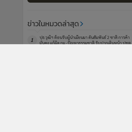
ข่าวในหมวดล่าสุด
ปธ.วุฒิฯ ต้อนรับผู้นำเมียนมา ดันสัมพันธ์ 2 ชาติ การค้า
1
มั่นคง แก้ผิด กม.-ปัญหาธรรมชาติ รับปากเดินหน้า ปชต.
รร.เตรียมน้อมฯ แถลงการณ์เสียใจเหตุกราดยิงเทพศิรินทร
3
นนท์ ขอผู้ปกครองสังเกตเด็ก ยันเข้ม รปภ.
ข่า
ติดตามข่าวสารผ่านทาง LIN