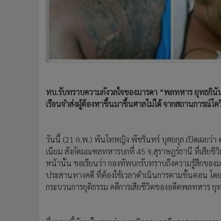
ทบ.รับทราบความกังวลใจของมารดา “พลทหาร ยุทธกินันท์
เรือนจำส่งผู้ต้องหาขึ้นมาขึ้นศาลไม่ได้ จากสถานการณ์โค
วันนี้ (21 ก.พ.) พันโทหญิง พัชรินทร์ บุศยกุล เปิดเผย
เนียม สังกัดมณฑลทหารบกที่ 45 จ.สุราษฎร์ธานี ที่เสียชีวิ
หน้านั้น ขอเรียนว่า กองทัพบกรับทราบถึงความรู้สึกของมา
ประสานทางคดี ที่ต้องใช้เวลาดำเนินการตามขั้นตอน โดยมี
กระบวนการยุติธรรม คดีการเสียชีวิตของอดีตพลทหาร ยุท