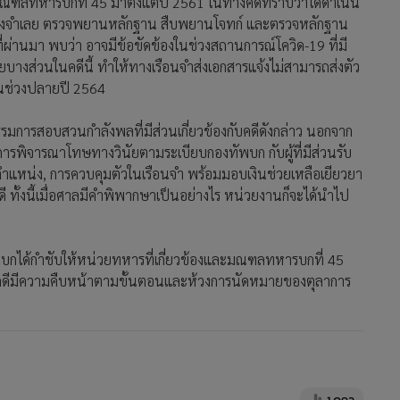
ณฑลทหารบกที่ 45 มาตั้งแต่ปี 2561 ในทางคดีทราบว่าได้ดำเนิน
รของจำเลย ตรวจพยานหลักฐาน สืบพยานโจทก์ และตรวจหลักฐาน
ี่ผ่านมา พบว่า อาจมีข้อขัดข้องในช่วงสถานการณ์โควิด-19 ที่มี
ลยบางส่วนในคดีนี้ ทำให้ทางเรือนจำส่งเอกสารแจ้งไม่สามารถส่งตัว
ในช่วงปลายปี 2564
ะกรรมการสอบสวนกำลังพลที่มีส่วนเกี่ยวข้องกับคดีดังกล่าว นอกจาก
ารพิจารณาโทษทางวินัยตามระเบียบกองทัพบก กับผู้ที่มีส่วนรับ
ตำแหน่ง, การควบคุมตัวในเรือนจำ พร้อมมอบเงินช่วยเหลือเยียวยา
ทั้งนี้เมื่อศาลมีคำพิพากษาเป็นอย่างไร หน่วยงานก็จะได้นำไป
พบกได้กำชับให้หน่วยทหารที่เกี่ยวข้องและมณฑลทหารบกที่ 45
ดีมีความคืบหน้าตามขั้นตอนและห้วงการนัดหมายของตุลาการ