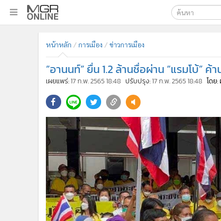
เลือกเครื่องมือท
•
หน้าหลัก
หน้าหลัก
การเมือง
ข่าวการเมือง
ค้นหา
•
ทันเหตุการณ์
Google
•
ภาคใต้
“อานนท์” ยื่น 1.2 ล้านชื่อผ่าน “แรมโบ้” 
•
ภูมิภาค
MGR Onl
เผยแพร่:
17 ก.พ. 2565 18:48
ปรับปรุง:
17 ก.พ. 2565 18:48
โดย: 
•
Online Section
ค้นหาขั
•
บันเทิง
•
ผู้จัดการรายวัน
•
คอลัมนิสต์
•
ละคร
•
CbizReview
•
Cyber BIZ
•
ผู้จัดกวน
•
Good health & Well-being
•
Green Innovation & SD