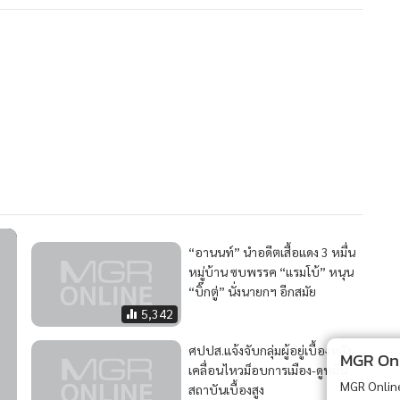
“อานนท์” นำอดีตเสื้อแดง 3 หมื่น
หมู่บ้าน ซบพรรค “แรมโบ้” หนุน
“บิ๊กตู่” นั่งนายกฯ อีกสมัย
5,342
ศปปส.แจ้งจับกลุ่มผู้อยู่เบื้องหลัง
MGR Onli
เคลื่อนไหวม็อบการเมือง-ดูหมิ่น
MGR Online 
สถาบันเบื้องสูง