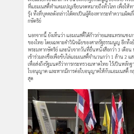
ที่แอมเนสตี้ทำแคมเปญเขียนจดหมายถึงทั่วโลก เพื่อให้ท
รุ้ง ทั้งที่บุคคลดังกล่าวได้ตกเป็นผู้ต้องหากระทำความ
กษัตริย์
นอกจากนี้ ยังเห็นว่า แอมเนสตี้ได้ก้าวก่ายและแทรกแ
ของไทย โดยเฉพาะคำวินิจฉัยของศาลรัฐธรรมนูญ อีกทั้งยัง
พระมหากษัตริย์ และนับจากวันที่ยื่นหนังสือกว่า 3 เด
เข้าร่วมลงชื่อเพื่อขับไล่แอมเนสตี้จำนวนกว่า 1 ล้าน 2 
เพื่อส่งถึงรัฐมนตรีว่าการกระทรวงมหาดไทย ไว้เป็นหลัก
ใบอนุญาต และหากมีการต่อใบอนุญาตให้กับแอมเนสตี้ ก
สุด