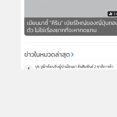
1
เมียนมาชี้ "คิริน" เบียร์ใหญ่ของญี่ปุ่นถอ
ตัว ไม่ใช่เรื่องยากที่จะหาทดแทน
ข่าวในหมวดล่าสุด
ปธ.วุฒิฯต้อนรับผู้นำเมียนมา ดันสัมพันธ์ 2 ชาติการค้า
1
มั่นคง แก้ผิดกม.-ปัญหาธรรมชาติ รับปากเดินหน้าปชต.
รร.เตรียมน้อมฯ แถลงการณ์เสียใจเหตุกราดยิงเทพศิรินทร
3
นนท์ ขอผู้ปกครองสังเกตเด็ก ยันเข้มรปภ.
ข่า