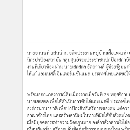
•
อินโดจีน
•
กองทุนรวม
•
Celeb Online
•
Factcheck
•
ญี่ปุ่น
•
News1
•
Gotomanager
นายอานนท์ แสนน่าน อดีตประธานหมู่บ้านเสื้อแดงแห่
นิกรปกป้องสถาบัน กลุ่มศูนย์รวมประชาชนปกป้องสถาบัน
งานที่เกี่ยวข้อง ผ่าน นายเสกสกล อัตถาวงศ์ ผู้ช่วยรัฐม
ให้แก่ แอมเนสตี้ อินเตอร์เนชั่นแนล ประเทศไทยและขอ
พร้อมออกแถลงการณ์สืบเนื่องจากเมื่อวันที่ 25 พฤศจิกาย
นายเสกสกล เพื่อให้ดำเนินการขับไล่แอมเนสตี้ ประเทศไทย 
องค์กรนานาชาติ เพื่อปกป้องสิทธิเสรีภาพของคน แต่ควา
อาณาจักรไทย และสร้างค่านิยมในทางที่ผิดให้กับสังคมไท
เมื่อมีบุคคลกระทำความผิดกฎหมาย องค์กรดังกล่าวยังได้
เทียมเรียกร้องเสรีภาพ อันขัดต่อรัฐธรรมนูญของไทย พร