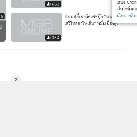
เสนอ ประสบก
661
เว็บไซต์ แ
นโยบายสิทธ
46
ศปปส.จี้เอาผิดเฟซบุ๊ก “ทนายโจร
เสรีไทสภาไฟเย็น” หมิ่นเบื้องสูง
น
334
2
์
“อนุสรณ์” แจงตะโกนสันติภาพใส่ “มิน ออง ไลง์” เหตุถูก
4
ห้ามยื่นหนังสือ ซัดรัฐปูพรมแดงเผด็จการเปื้อนเลือด เล็ง
เยี่ยม “อองซาน ซูจี
วอื่นในหมวด