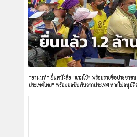
•
Management & HR
•
MGR Live
•
Infographic
•
การเมือง
•
ท่องเที่ยว
•
กีฬา
•
ต่างประเทศ
•
Special Scoop
•
เศรษฐกิจ-ธุรกิจ
•
จีน
“อานนท์” ยื่นหนังสือ “แรมโบ้” พร้อมรายชื่อประชาชน 
•
ชุมชน-คุณภาพชีวิต
ประเทศไทย” พร้อมขอขับพ้นจากประเทศ หากไม่อนุมัติต
•
อาชญากรรม
•
Motoring
•
เกม
•
วิทยาศาสตร์
•
SMEs
•
หุ้น