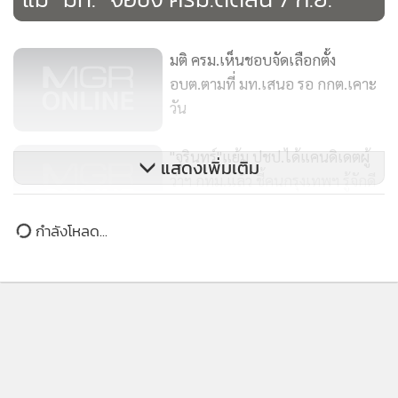
แม้ “มท.” จ่อชง ครม.ตัดสิน 7 ก.ย.
มติ ครม.เห็นชอบจัดเลือกตั้ง
อบต.ตามที่ มท.เสนอ รอ กกต.เคาะ
วัน
"จุรินทร์"แย้ม ปชป.ได้แคนดิเดตผู้
แสดงเพิ่มเติม
ว่าฯ กทม.แล้ว ชี้คนกรุงเทพฯ รู้จักดี
กำลังโหลด...
กกต.-มท. จ่อชงครม.เลือกตั้งท้องถิ่น
จับตาเลือกทั้งพัทยา-กทม.หรือแค่
อบต. คาดใช้สิทธิ 28 พ.ย.