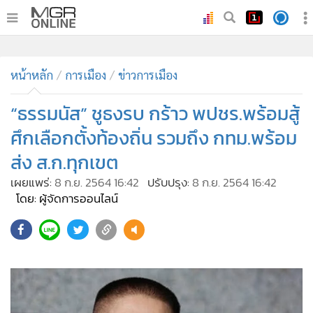
•
หน้าหลัก
•
หน้าหลัก
ทันเหตุการณ์
การเมือง
ข่าวการเมือง
•
ภาคใต้
“ธรรมนัส” ชูธงรบ กร้าว พปชร.พร้อมสู้
•
ภูมิภาค
ศึกเลือกตั้งท้องถิ่น รวมถึง กทม.พร้อม
•
Online Section
ส่ง ส.ก.ทุกเขต
•
บันเทิง
เผยแพร่:
8 ก.ย. 2564 16:42
ปรับปรุง:
8 ก.ย. 2564 16:42
•
ผู้จัดการรายวัน
โดย: ผู้จัดการออนไลน์
•
คอลัมนิสต์
•
ละคร
•
CbizReview
•
Cyber BIZ
•
ผู้จัดกวน