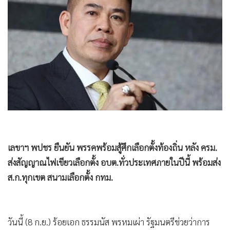
•
Good health & Well-being
•
Green Innovation & SD
•
Management & HR
•
MGR Live
•
Infographic
•
การเมือง
•
ท่องเที่ยว
•
กีฬา
•
ต่างประเทศ
•
Special Scoop
เลขาฯ พปชร ยืนยัน พรรคพร้อมสู้ศึกเลือกตั้งท้องถิ่น หลัง ครม.
•
เศรษฐกิจ-ธุรกิจ
ส่งสัญญาณไฟเขียวเลือกตั้ง อบต.ทั่วประเทศภายในปีนี้ พร้อมส่ง
•
จีน
ส.ก.ทุกเขต สนามเลือกตั้ง กทม.
•
ชุมชน-คุณภาพชีวิต
•
อาชญากรรม
วันนี้ (8 ก.ย.) ร้อยเอก ธรรมนัส พรหมเผ่า รัฐมนตรีช่วยว่าการ
•
Motoring