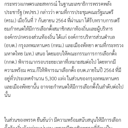
กระทรวงเกษตรและสหกรณ์ ในฐานะเลขาธิการพรรคพลัง
•
เกม
ประชารัฐ (พปชร.) กล่าวว่า ตามที่การประชุมคณะรัฐมนตรี
•
วิทยาศาสตร์
(ครม.) เมื่อวันที่ 7 กันยายน 2564 ที่ผ่านมา ได้รับทราบการเตรี
•
SMEs
ยมกำหนดให้มีการเลือกตั้งสมาชิกสภาท้องถิ่นและผู้บริหาร
•
หุ้น
องค์กรปกครองส่วนท้องถิ่น ได้แก่ องค์การบริหารส่วนตำบล
•
อินโดจีน
(อบต.) กรุงเทพมหานคร (กทม.) และเมืองพัทยา ตามที่กระทรวง
•
กองทุนรวม
มหาดไทย (มท.) เสนอ โดยมอบให้คณะกรรมการการเลือกตั้ง
•
Celeb Online
(กกต.) พิจารณากรอบระยะเวลาที่เหมาะสมต่อไป โดยหากมี
•
Factcheck
ความพร้อม ครม.ก็ให้พิจารณาเลือกตั้ง อบต.ภายในปี 2564 ที่มี
•
ญี่ปุ่น
อยู่ทั่วประเทศจำนวน 5,300 แห่ง ในส่วนของกรุงเทพมหานคร
•
News1
และเมืองพัทยานั้น อาจจะกำหนดให้มีการเลือกตั้งในลำดับต่อไป
•
Gotomanager
นั้น
ในส่วนของพรรค ยืนยันว่า มีความพร้อมสนับสนุนให้มีการเลือก
ตั้งท้องถิ่นดังกล่าวแน่นอน เพราะมีสมาชิกพรรคที่ล้วนเป็น