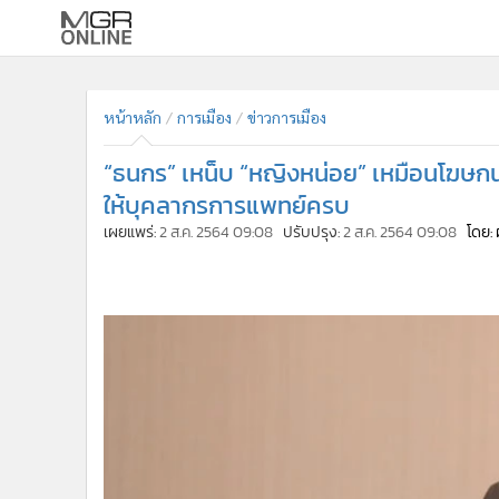
•
หน้าหลัก
•
ทันเหตุการณ์
หน้าหลัก
การเมือง
ข่าวการเมือง
•
ภาคใต้
“ธนกร” เหน็บ “หญิงหน่อย” เหมือนโฆษกนก
•
ภูมิภาค
ให้บุคลากรการแพทย์ครบ
•
Online Section
เผยแพร่:
2 ส.ค. 2564 09:08
ปรับปรุง:
2 ส.ค. 2564 09:08
โดย: 
•
บันเทิง
•
ผู้จัดการรายวัน
•
คอลัมนิสต์
•
ละคร
•
CbizReview
•
Cyber BIZ
•
ผู้จัดกวน
•
Good health & Well-being
•
Green Innovation & SD