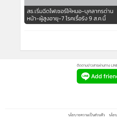
สธ.เริ่มฉีดไฟเซอร์ให้หมอ-บุคลากรด่าน
หน้า-ผู้สูงอายุ-7 โรคเรื้อรัง 9 ส.ค.นี้
ติดตามข่าวสารผ่านทาง LIN
นโยบายความเป็นส่วนตัว
นโยบา