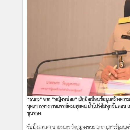
•
Management & HR
•
MGR Live
•
Infographic
•
การเมือง
•
ท่องเที่ยว
•
กีฬา
•
ต่างประเทศ
•
Special Scoop
•
เศรษฐกิจ-ธุรกิจ
•
จีน
•
ชุมชน-คุณภาพชีวิต
•
อาชญากรรม
•
Motoring
“ธนกร” จวก “หญิงหน่อย” เลิกบิดเบือนข้อมูลสร้างความสั
•
เกม
บุคลากรทางการแพทย์ครบทุกคน ย้ำโปร่งใสทุกขั้นตอน 
•
วิทยาศาสตร์
ขุนทอง
•
SMEs
•
หุ้น
วันนี้ (2 ส.ค.) นายธนกร วังบุญคงชนะ เลขานุการรัฐมนตรี