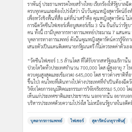
ราพันธุ์ ประธานพรรคไทยสร้างไทย เรียกร้องให้รัฐบาลฉีด
•
อินโดจีน
ครบทุกคนและต้องโปร่งใสว่า นับวันคุณหญิงสุดารัตน์ยิ
•
กองทุนรวม
เพื่อหวังชิงพื้นที่สื่อ แต่ที่น่าเศร้าคือ คุณหญิงสุดาร
•
Celeb Online
การฉีดวัคซีนไฟเซอร์เพื่อบูสเตอร์เข็ม 3 นั้น ยืนยันว่า
•
Factcheck
คน ทั้งนี้ เรามีบุคลากรทางการแพทย์ประมาณ 7 แสนคน รั
•
ญี่ปุ่น
บุคลากรทางการแพทย์ ดังนั้นคุณหญิงสุดารัตน์ควรรู้จักกา
•
News1
เสนอตัวเป็นแคนดิเดตนายกรัฐมนตรี ก็ไม่ควรลดค่าตัว
•
Gotomanager
“วัคซีนไฟเซอร์ 1.5 ล้านโดส ที่ได้รับจากสหรัฐอเมริกานั
ป่วยโควิดทั่วประเทศจำนวน 700,000 โดส ผู้สูงอายุ 7 โรคเ
ควบคุมสูงสุดและเข้มงวด) 645,000 โดส ชาวต่างชาติที่อา
ขึ้นไป) คนไทยที่เดินทางไปต่างประเทศที่จำเป็นต้องฉีดว
วิจัย(โดยการอนุมัติคณะกรรมการวิจัยจริยธรรม) 5,000 โด
เห็นแก่ประเทศชาติและประชาชน นอกจากนั้น อยากบอกคุณห
บริหารประเทศด้วยความโปร่งใส ไม่เหมือนรัฐบาลในอดีตท
บุคลากรการแพทย์
ไฟเซอร์
สุดารัตน์ เกยุราพันธุ์