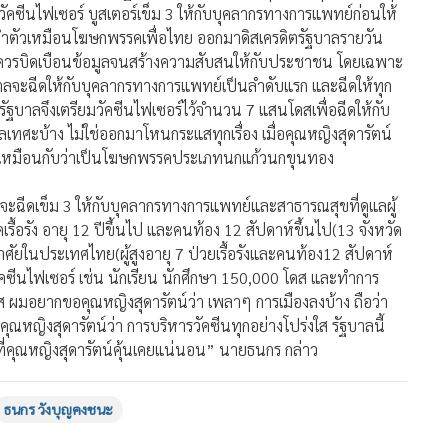
วัคซีนไฟเซอร์ บูสเตอร์เข็ม 3 ให้กับบุคลากรทางการแพทย์ก่อนให้
่งทำตัวเหมือนโฆษกพรรคเพื่อไทย ออกมาดิสเครดิตรัฐบาลรายวัน
ัตน์ ไม่ควรบิดเบือนข้อมูลจนสร้างความสับสนให้กับประชาชน โดยเฉพาะ
รัฐบาลจะฉีดให้กับบุคลากรทางการแพทย์เป็นลำดับแรก และฉีดให้ทุก
ฐบาลจึงเตรียมวัคซีนไฟเซอร์ไว้จำนวน 7 แสนโดสเพื่อฉีดให้กับ
ลเทศะบ้าง ไม่ใช่ออกมาโหนกระแสทุกเรื่อง เมื่อคุณหญิงสุดารัตน์
เองเหมือนกับว่าเป็นโฆษกพรรคประเภทนกแก้วนกขุนทอง
้น จะฉีดเข็ม 3 ให้กับบุคลากรทางการแพทย์และสาธารณสุขที่ดูแลผู้
รื้อรัง อายุ 12 ปีขึ้นไป และคนท้อง 12 สัปดาห์ขึ้นไป(13 จังหวัด
ศัยในประเทศไทย(ผู้สูงอายุ 7 ป่วยเรื้อรังและคนท้อง12 สัปดาห์
ัคซีนไฟเซอร์ เช่น นักเรียน นักศึกษา 150,000 โดส และทำการ
ส ผมอยากขอคุณหญิงสุดารัตน์ว่า เพลาๆ การเมืองลงบ้าง ถือว่า
ญิงสุดารัตน์ว่า การบริหารวัคซีนทุกอย่างโปร่งใส รัฐบาลนี้
ี่คุณหญิงสุดารัตน์คุ้นเคยแน่นอน” นายธนกร กล่าว
ธนกร วังบุญคงชนะ