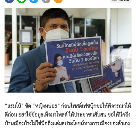
•
Good health & Well-being
•
Green Innovation & SD
•
Management & HR
•
MGR Live
•
Infographic
•
การเมือง
•
ท่องเที่ยว
•
กีฬา
•
ต่างประเทศ
•
Special Scoop
•
เศรษฐกิจ-ธุรกิจ
•
จีน
“แรมโบ้” ซัด “หญิงหน่อย” ก่อนโพสต์เฟซบุ๊กขอให้พิจารณาให้
•
ชุมชน-คุณภาพชีวิต
ดีก่อน อย่าใช้ข้อมูลเท็จมาโพสต์ ให้ประชาชนสับสน ขอให้นึกถึง
•
อาชญากรรม
บ้านเมืองบ้างไม่ใช่นึกถึงแต่ผลประโยชน์ทางการเมืองของตัวเอง
•
Motoring