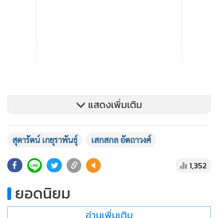
แสดงเพิ่มเติม
รวมถึงมาตรการดูแลผู้ป่วยที่ต้องรักษาตัวที่บ้าน หรือ Home
สุดารัตน์ เกยุราพันธุ์
เสกสกล อัตถาวงศ์
Isolation และ Community Isolation การดูแลตนเองในระบบ
ชุมชนเพื่อดูแลผู้ป่วยโควิด-19 ที่อาการอยู่ในระดับสีเขียวหรือ
1,352
อาการไม่รุนแรงในชุมชนนั้น กระทรวงสาธารณสุขเร่งให้ดำเนิน
การมาตั้งนานแล้ว ขณะที่การบริหารจัดการวัคซีนทำอย่างต่อ
ยอดนิยม
เนื่อง และจะมีวัคซีน mRNA เข้ามาอย่างต่อเนื่องตั้งแต่ปลายปีนี้
ไปถึงต้นปีหน้า
อ่านเพิ่มเติม