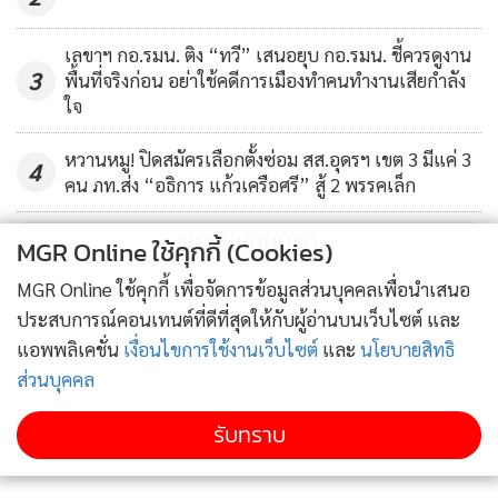
ทำลายประเทศชาติประชาชน เพื่อหวังผลประโยชน์ทางการเมือง
เล่นการเมืองบนความทุกข์ยากของประชาชนในยามวิกฤต ไม่
เลขาฯ กอ.รมน. ติง “ทวี” เสนอยุบ กอ.รมน. ชี้ควรดูงาน
3
พื้นที่จริงก่อน อย่าใช้คดีการเมืองทำคนทำงานเสียกำลัง
สมควรที่จะให้มีที่ยืนบนถนนการเมือง ต้องจดจำเขียนแปะติดฝา
ใจ
บ้านไว้ อย่าให้ได้ผุดได้เกิดทางการเมืองอีกต่อไป ไม่ว่าจะเป็น
พรรคการเมืองหรือนักการเมืองหน้าไหนก็ตาม” นายเสกสกล
หวานหมู! ปิดสมัครเลือกตั้งซ่อม สส.อุดรฯ เขต 3 มีแค่ 3
4
กล่าว
คน ภท.ส่ง “อธิการ แก้วเครือศรี” สู้ 2 พรรคเล็ก
ข่าวอื่นในหมวด
MGR Online ใช้คุกกี้ (Cookies)
MGR Online ใช้คุกกี้ เพื่อจัดการข้อมูลส่วนบุคคลเพื่อนำเสนอ
ประสบการณ์คอนเทนต์ที่ดีที่สุดให้กับผู้อ่านบนเว็บไซต์ และ
แอพพลิเคชั่น
เงื่อนไขการใช้งานเว็บไซต์
และ
นโยบายสิทธิ
ส่วนบุคคล
รับทราบ