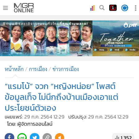
•
หน้าหลัก
•
ทันเหตุการณ์
•
ภาคใต้
•
ภูมิภาค
•
Online Section
หน้าหลัก
การเมือง
ข่าวการเมือง
•
บันเทิง
•
ผู้จัดการรายวัน
“แรมโบ้” จวก “หญิงหน่อย” โพสต์
•
คอลัมนิสต์
ข้อมูลเท็จ ไม่นึกถึงบ้านเมืองเอาแต่
•
ละคร
ประโยชน์ตัวเอง
•
CbizReview
เผยแพร่:
29 ก.ค. 2564 12:29
ปรับปรุง:
29 ก.ค. 2564 12:29
•
Cyber BIZ
โดย: ผู้จัดการออนไลน์
•
ผู้จัดกวน
1,352