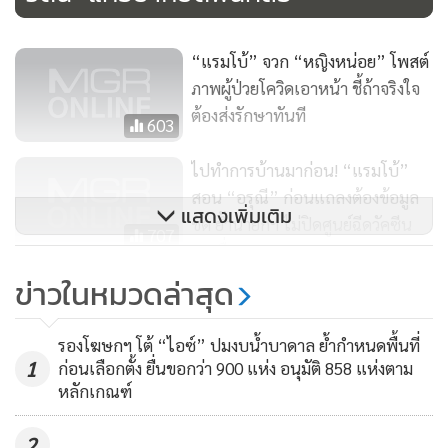
ข้อความเท็จมาใส่ร้ายประเทศบ้านเกิดเมืองนอนของตัวเอง คิด
ได้อย่างไร พฤติกรรมเช่นนี้ทำตัวเหมาะสมกับการเป็นคุณหญิง
หรือไม่
“แรมโบ้” จวก “หญิงหน่อย” โพสต์
ภาพผู้ป่วยโควิดเอาหน้า ชี้ถ้าจริงใจ
ต้องส่งรักษาทันที
“ผมขอเดาว่า ในสมองของคุณหญิงสุดารัตน์ มีอยู่สองเรื่อง คือ
603
บีบให้นายกฯ ลาออกให้ได้ เพราะตนเองมีความหวังจะเป็นตัว
ไปทำการบ้านมาก่อน! “แรมโบ้”
เลือกแคนดิเดตนายกฯ คนใหม่ กับหวังให้มีการยุบสภา เพราะ
สอน “อรุณี” ก่อนแถลงต้องข้อมูล
พรรคไทยสร้างไทยเพิ่งตั้งขึ้นมาใหม่จะได้มี ส.ส.เข้าสภาในการ
แสดงเพิ่มเติม
ชัด ย้ำนายกฯ ไม่ปิดศูนย์ฉีดวัคซีน
เลือกตั้งสมัยหน้าอย่างนั้นใช่ไหม คุณหญิงจึงปั่นกระแสบิดเบือน
707
บางซื่อ
ด้อยค่ารัฐบาลทุกวัน เพราะมีเป้าหมายสองข้อนี้ เป็นการหวังผล
ข่าวในหมวดล่าสุด
การเมืองส่วนตน โดยไม่สนใจที่จะลงมือช่วยกันแก้ไขความเดือด
“แรมโบ้” ซัดเด็กเพื่อไทย พรรคตัว
เองเละตุ้มเป๊ะ ยังมีหน้ามากล่าวหา
ร้อนของประชาชน ประชาชนจะเป็นจะตายช่างปะไร ขอเพียงให้
รองโฆษกฯ โต้ “ไอซ์” ปมงบน้ำบาดาล ย้ำกำหนดพื้นที่
คนอื่น
ตนเองได้มีอำนาจอย่างนั้นใช่ไหม
283
1
ก่อนเลือกตั้ง ยื่นขอกว่า 900 แห่ง อนุมัติ 858 แห่งตาม
หลักเกณฑ์
“ผมก็ต้องฝากถึงพี่น้องประชาชนคนไทย ว่า พรรคการเมือง หรือ
นักการเมืองคนที่จงใจบิดเบือนปั่นกระแสทำลายบ้านเมือง
2