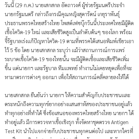
วันนี้ (29 ก.ค.) นายเสกสกล อัตถาวงศ์ ผู้ช่วยรัฐมนตรีประจำ
•
เกม
นายกรัฐมนตรี กล่าวถึงกรณีคุณหญิงสุดารัตน์ เกยุราพันธุ์
•
วิทยาศาสตร์
ประธานพรรคไทยสร้างไทย โพสต์เฟซบุ๊กวันนี้ประเทศไทยมีผู้ติด
•
SMEs
เชื้อโควิด-19 ใหม่ และเสียชีวิตสูงเป็นลำดับต้นๆ ของโลก พร้อม
•
หุ้น
จี้รัฐบาลเร่งแก้ปัญหาโควิด-19 ตามที่พรรคได้เสนอพิมพ์เขียวเอา
•
อินโดจีน
ไว้ 5 ข้อ โดย นายเสกสกล ระบุว่า แม้ว่าสถานการณ์การแพร่
•
กองทุนรวม
ระบาดเชื้อโควิด-19 ของไทยนั้น จะมีผู้ติดเชื้อและเสียชีวิตเพิ่ม
•
Celeb Online
ขึ้น แต่นายกฯ และรัฐบาล ทีมแพทย์ ทำงานไม่เคยหยุดเพื่อที่จะ
•
Factcheck
หามาตรการต่างๆ ออกมา เพื่อให้สถานการณ์คลี่คลายลงให้ได้
•
ญี่ปุ่น
•
News1
นายเสกสกล ยืนยันว่า นายกฯ ให้ความสำคัญกับประชาชนและ
•
Gotomanager
ตระหนักถึงความทุกข์ยากอย่างแสนสาหัสของประชาชนอยู่แล้ว
ทำทุกอย่างที่ทำได้ ซึ่งข้อเสนอของพรรคไทยสร้างไทย นายกฯ ได้
ทำอยู่แล้ว มีการตรวจหาเชื้อเชิงรุก ทั้งจัดหาชุดตรวจ Antigen
Test Kit นำไปแจกจ่ายกับประชาชนทุกคนต่อไป และหากใครที่