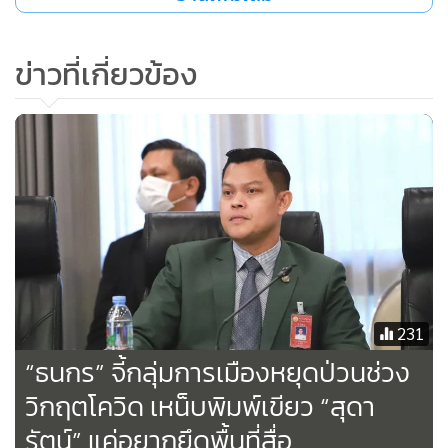
“คนเคยเป็นถึง รมว.กระทรวงสาธารณสุข น่าจะเข้าใจ
ข่าวที่เกี่ยวข้อง
สถานการณ์ประเทศ และการทำงานของรัฐบาลในขณะนี้ได้ดี
กว่าใคร แต่เหตุใดถึงทำเป็นหูหนวก ตาบอด ทำเป็นไม่รู้เรื่อง
อะไรเลย เพราะวันๆ หาแต่ประเด็นโจมตีคนอื่นเพื่อประโยชน์
ทางการเมืองของตนเอง
“แม้กระทั้งที่คุณหญิงสุดารัตน์ได้โพสต์เฟซบุ๊กซึ่งก่อนหน้านี้เวลา
15:34 น. เมื่อวันที่ 27 ก.ค. 64 ได้โพสต์ว่าวันนี้ประเทศไทยมีผู้ติด
เชื้อใหม่สูงเป็นลำดับ 1 ของโลก จากนั้นจึงมาแก้ไขข้อความว่า
เป็นประเทศไทยมีผู้ติดเชื้อใหม่สูงเป็นลำดับต้นๆ ของโลก ซึ่ง
231
ก่อนที่จะออกมาโพสต์อะไรขอให้ติดตามข่าวสารและพิจารณา
ให้ดีก่อน เพราะเฟซบุ๊กของคุณหญิงมีคนติดตามเป็นจำนวนมาก
“ธนกร” จี้กลุ่มการเมืองหยุดป่วนช่วง
และจะทำให้ประชาชนสับสนได้ ผมขอให้นึกถึงประเทศชาติ และ
วิกฤตโควิด เหน็บพิมพ์เขียว “สุดา
ประชาชนด้วย ไม่ใช่นึกถึงแต่ตัวเอง เป็นคุณหญิงแต่ช่างกล้าเอา
รัตน์” แค่อยากยึดพื้นที่สื่อ