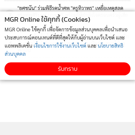
"ยศชนัน" ร่วมพิธีรดน้ำศพ "ครูทิวาพร" เหยื่อเหตุสลด
3
รร.เทพศิรินทร์ นนทบุรี พร้อมให้กำลังใจครอบครัวผู้เสีย
MGR Online ใช้คุกกี้ (Cookies)
ชีวิต
MGR Online ใช้คุกกี้ เพื่อจัดการข้อมูลส่วนบุคคลเพื่อนำเสนอ
นายกฯ สั่งเข้ม ไม่ใช่ จนท.พกปืนออกนอกบ้านโทษหนัก
ประสบการณ์คอนเทนต์ที่ดีที่สุดให้กับผู้อ่านบนเว็บไซต์ และ
4
ปืนถูกขโมยไปก่อเหตุเจ้าของผิดร่วม ปัดข้อเสนอให้ครู
แอพพลิเคชั่น
เงื่อนไขการใช้งานเว็บไซต์
และ
นโยบายสิทธิ
พกปืน
ส่วนบุคคล
ข่าวอื่นในหมวด
รับทราบ