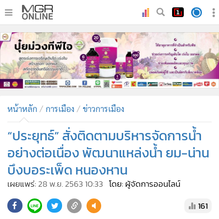
•
หน้าหลัก
•
ทันเหตุการณ์
•
ภาคใต้
•
ภูมิภาค
•
Online Section
หน้าหลัก
การเมือง
ข่าวการเมือง
•
บันเทิง
•
ผู้จัดการรายวัน
“ประยุทธ์” สั่งติดตามบริหารจัดการน้ำ
•
คอลัมนิสต์
อย่างต่อเนื่อง พัฒนาแหล่งน้ำ ยม-น่าน
•
ละคร
บึงบอระเพ็ด หนองหาน
•
CbizReview
เผยแพร่:
28 พ.ย. 2563 10:33
โดย: ผู้จัดการออนไลน์
•
Cyber BIZ
•
ผู้จัดกวน
161