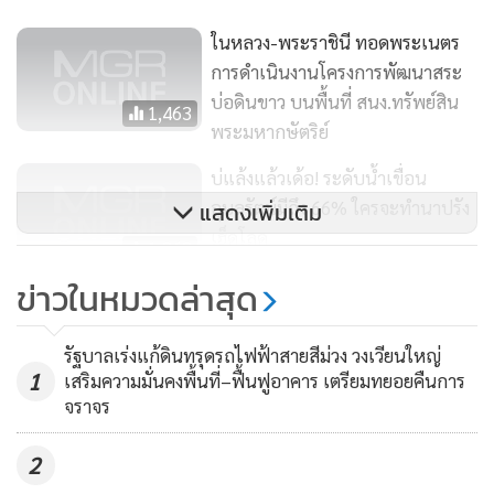
ในหลวง-พระราชินี ทอดพระเนตร
การดำเนินงานโครงการพัฒนาสระ
บ่อดินขาว บนพื้นที่ สนง.ทรัพย์สิน
1,463
พระมหากษัตริย์
บ่แล้งแล้วเด้อ! ระดับน้ำเขื่อน
อุบลรัตน์มีถึง 66% ใครจะทำนาปรัง
แสดงเพิ่มเติม
เฮ็ดโลด
1,363
ข่าวในหมวดล่าสุด
รองนายกฯ สั่ง กอนช.เร่งรัด 9
มาตรการรับมือภัยแล้ง ย้ำน้ำอุปโภค
รัฐบาลเร่งแก้ดินทรุดรถไฟฟ้าสายสีม่วง วงเวียนใหญ่
บริโภคและภาคเกษตรต้องเพียงพอ
77
1
เสริมความมั่นคงพื้นที่–ฟื้นฟูอาคาร เตรียมทยอยคืนการ
จราจร
2