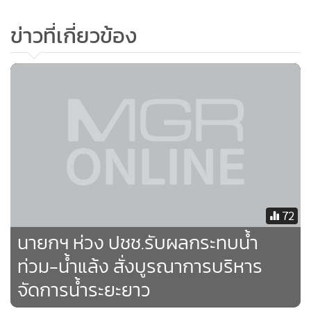
ข่าวที่เกี่ยวข้อง
นางสาวรัชดา กล่าวว่า นายกรัฐมนตรีมีความห่วงใยประชาชนที่
จะได้รับผลกระทบจากน้ำแล้ง-น้ำท่วม จึงได้เร่งรัดหน่วยงานที่
เกี่ยวข้องดำเนินการป้องกันแก้ไขปัญหาภัยแล้งและเก็บกักน้ำใน
ฤดูฝนที่ผ่านมาให้แล้วเสร็จตามแผน รวมถึงมอบนโยบายการบู
รณาการการบริหารจัดการน้ำในระยะยาวด้วย ซึ่งจากการ
ติดตามอย่างต่อเนื่องของนายกฯ ได้ทราบว่าทุกหน่วยงานร่วมมือ
กันอย่างเต็มที่ในการขับเคลื่อนแก้ไขปัญหาความเดือดร้อนให้กับ
ประชาชน ส่วนแนวโน้มปริมาณฝนมากในช่วงเดือน ธ.ค. - ม.ค.นี้
72
ในบริเวณพื้นที่ 3 ลุ่มน้ำหลักภาคใต้ ได้แก่ ลุ่มน้ำสงขลา ลุ่มน้ำ
ปัตตานี และลุ่มน้ำตาปี ทางกองอำนวยการน้ำแห่งชาติ (กอนช.)
นายกฯ ห่วง ปชช.รับผลกระทบน้ำ
ได้ประเมินพื้นที่เสี่ยงอุทกภัยเป็นรายตำบล และแจ้งเตือนหน่วย
ท่วม-น้ำแล้ง สั่งบูรณาการบริหาร
งานในระดับพื้นที่เตรียมรับมืออุทกภัยเป็นที่เรียบร้อยแล้ว
จัดการน้ำระยะยาว