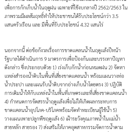
เพื่อการกักเก็บน้ำในฤดูฝน เฉพาะที่ใช้งบกลางปี 2562/2563 ใน
ภาพรวมมีผลสัมฤทธิ์ทำให้ประชาชนได้รับประโยชน์กว่า 3.5
แสนครัวเรือน และ มีพื้นที่รับประโยชน์ 4.32 แสนไร่
นอกจากนี้ ต่อข้อกังวลเรื่องการขาดแคลนน้ำในฤดูแล้งปีหน้า
รัฐบาลได้ดำเนินการ 9 มาตรการเพื่อป้องกันและบรรเทาปัญหา
ดังกล่าว ซึ่งประกอบด้วย 1) เร่งเก็บกักน้ำก่อนหมดฝน 2) จัดหา
แหล่งสำรองน้ำดิบในพื้นที่เสี่ยงขาดแคลนน้ำ พร้อมแผนวางท่อ
น้ำประปา และแผนรับน้ำดิบจากอ่างเก็บน้ำโดยตรง 3) ปฎิบัติ
การเติมน้ำให้กับแหล่งน้ำในพื้นที่เกษตรและที่เสี่ยงขาดแคลนน้ำ
4) กำหนดการจัดสรรน้ำฤดูแล้งเพื่อไม่ให้เกิดผลกระทบการ
ขาดแคลนน้ำอุปโภค-บริโภคพร้อมจัดทำทะเบียนผู้ใช้น้ำ 5)
วางแผนเพาะปลูกพืชฤดูแล้ง 6) เฝ้าระวังคุณภาพน้ำในแม่น้ำ
สายหลัก สายรอง 7) ส่งเสริมให้ภาคอุตสาหกรรมจัดการน้ำตาม