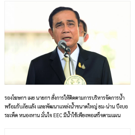
•
Good health & Well-being
•
Green Innovation & SD
•
Management & HR
•
MGR Live
•
Infographic
•
การเมือง
•
ท่องเที่ยว
•
กีฬา
•
ต่างประเทศ
•
Special Scoop
•
เศรษฐกิจ-ธุรกิจ
รองโฆษกฯ เผย นายกฯ สั่งการให้ติดตามการบริหารจัดการน้ำ
•
จีน
พร้อมรับภัยแล้ง และพัฒนาแหล่งน้ำขนาดใหญ่ ยม-น่าน บึงบอ
•
ชุมชน-คุณภาพชีวิต
ระเพ็ด หนองหาน มั่นใจ EEC มีน้ำใช้เพียงพอเสร็จตามแผน
•
อาชญากรรม
•
Motoring