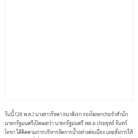
•
เกม
•
วิทยาศาสตร์
•
SMEs
•
หุ้น
•
อินโดจีน
•
กองทุนรวม
•
Celeb Online
•
Factcheck
•
ญี่ปุ่น
•
News1
•
Gotomanager
วันนี้ (28 พ.ย.) นางสาวรัชดา ธนาดิเรก รองโฆษกประจำสำนัก
นายกรัฐมนตรีเปิดเผยว่า นายกรัฐมนตรี พล.อ.ประยุทธ์ จันทร์
โอชา ได้ติดตามการบริหารจัดการน้ำอย่างต่อเนื่อง และสั่งการให้