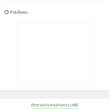
กสม.เรียกร้องม็อบเคารพสิทธิซึ่งกัน
กำลังโหลด...
และกัน เลี่ยงเผชิญหน้า-สื่อสาร
สร้างความขัดแย้ง เกลียดชัง แนะรัฐ
135
ห้ามใช้มาตรการสลายชุมนุม
ติดตามข่าวสารผ่านทาง LINE