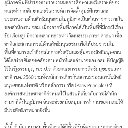
ภูมิภาคพื้นที่นำร่องตามรายงานผลการศึกษาและวิเคราะห์ของ
•
เกม
คณะทำงานศึกษาและวิเคราะห์การจัดตั้งศูนย์ศึกษาและ
•
วิทยาศาสตร์
ประสานงานด้านสิทธิมนุษยชนในภูมิภาคเป็นส่วนราชการภายใน
•
SMEs
ของสำนักงาน กสม. เนื่องจากพื้นที่ภาคใต้เป็นพื้นที่ที่มีกรณีเรื่อง
•
หุ้น
ร้องเรียนสูง มีความหลากหลายทางวัฒนธรรม ภาษา ศาสนา เชื้อ
•
อินโดจีน
ชาติและสถานการณ์ด้านสิทธิมนุษยชน เพื่อให้ประชาชนใน
•
กองทุนรวม
พื้นที่สามารถเข้าถึงกลไกการส่งเสริมและคุ้มครองสิทธิมนุษยชน
•
Celeb Online
ได้โดยง่าย ซึ่งสอดคล้องตามหน้าที่และอำนาจของ กสม.ที่บัญญัติ
•
Factcheck
ไว้ในรัฐธรรมนูญ พ.ร.ป.ว่าด้วยคณะกรรมการสิทธิมนุษยชนแห่ง
•
ญี่ปุ่น
ชาติ พ.ศ. 2560 รวมทั้งหลักการเกี่ยวกับสถานะของสถาบันสิทธิ
•
News1
มนุษยชนแห่งชาติ หรือหลักการปารีส (Paris Principles) ที่
•
Gotomanager
องค์การสหประชาชาติกำหนดไว้ในส่วนที่เกี่ยวกับการมีสำนัก
งานฯ ที่ตั้งในภูมิภาค อันจะช่วยสนับสนุนการทำงานของ กสม.ให้
มีประสิทธิภาพมากยิ่งขึ้น
ทั้งนี้ สำนักงาน กสม.พื้นที่ภาคใต้มีพื้นที่รับผิดชอบประกอบด้วย