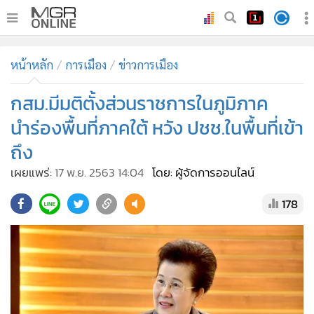
•
หน้าหลัก
หน้าหลัก
การเมือง
ข่าวการเมือง
•
ทันเหตุการณ์
•
กสม.มีมติตั้งส่วนราชการในภูมิภาค
ภาคใต้
•
ภูมิภาค
นำร่องพื้นที่ภาคใต้ หวัง ปชช.ในพื้นที่เข้า
•
Online Section
ถึง
•
บันเทิง
เผยแพร่:
17 พ.ย. 2563 14:04
โดย: ผู้จัดการออนไลน์
•
ผู้จัดการรายวัน
178
•
คอลัมนิสต์
•
ละคร
•
CbizReview
•
Cyber BIZ
•
ผู้จัดกวน