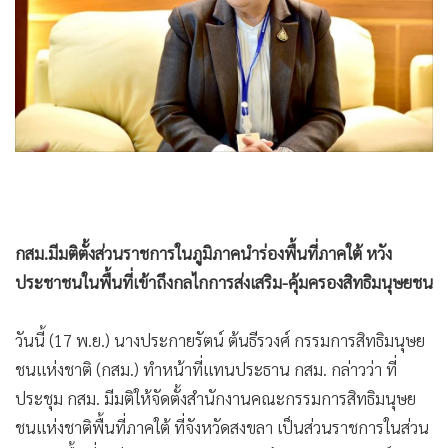
•
Good health & Well-being
•
Green Innovation & SD
•
Management & HR
•
MGR Live
•
Infographic
•
การเมือง
•
ท่องเที่ยว
•
กีฬา
•
ต่างประเทศ
กสม.มีมติตั้งส่วนราชการในภูมิภาคนำร่องพื้นที่ภาคใต้ หวัง
•
Special Scoop
ประชาชนในพื้นที่เข้าถึงกลไกการส่งเสริม-คุ้มครองสิทธิมนุษยชน
•
เศรษฐกิจ-ธุรกิจ
วันนี้ (17 พ.ย.) นางประกายรัตน์ ต้นธีรวงศ์ กรรมการสิทธิมนุษย
•
จีน
ชนแห่งชาติ (กสม.) ทำหน้าที่แทนประธาน กสม. กล่าวว่า ที่
•
ชุมชน-คุณภาพชีวิต
ประชุม กสม. มีมติให้จัดตั้งสำนักงานคณะกรรมการสิทธิมนุษย
•
อาชญากรรม
ชนแห่งชาติพื้นที่ภาคใต้ ที่จังหวัดสงขลา เป็นส่วนราชการในส่วน
•
Motoring