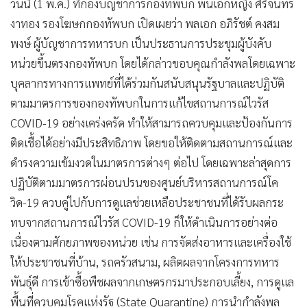
วันนี้ (1 พ.ค.) ที่กองบัญชาการกองทัพบก พันเอกหญิง ศิริจันทร์
งาทอง รองโฆษกกองทัพบก เปิดเผยว่า พลเอก อภิรัชต์ คงสม
พงษ์ ผู้บัญชาการทหารบก เป็นประธานการประชุมผู้บังคับ
หน่วยขึ้นตรงกองทัพบก โดยได้กล่าวขอบคุณกำลังพลโดยเฉพาะ
บุคลากรทางการแพทย์ที่ได้ร่วมกันสนับสนุนรัฐบาลและปฏิบัติ
ตามมาตรการของกองทัพบกในการแก้ไขสถานการณ์ไวรัส
COVID-19 อย่างเคร่งครัด ทำให้สามารถควบคุมและป้องกันการ
ติดเชื้อได้อย่างมีประสิทธิภาพ โดยขอให้ติดตามสถานการณ์และ
ดำรงความเข้มงวดในมาตรการต่างๆ ต่อไป โดยเฉพาะล่าสุดการ
ปฏิบัติตามมาตรการผ่อนปรนของศูนย์บริหารสถานการณ์โค
วิด-19 ควบคู่ไปกับการดูแลช่วยเหลือประชาชนที่ได้รับผลกระ
ทบจากสถานการณ์ไวรัส COVID-19 ก็ให้ดำเนินการอย่างต่อ
เนื่องตามศักยภาพของหน่วย เช่น การจัดส่งอาหารและเครื่องใช้
ให้ประชาชนที่บ้าน, รถครัวสนาม, ผลิตผลจากโครงการทหาร
พันธุ์ดี การเข้าซื้อพืชผลจากเกษตรกรมาประกอบเลี้ยง, การดูแล
พื้นที่ควบคุมโรคแห่งรัฐ (State Quarantine) การนำกำลังพล