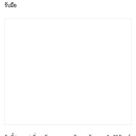
•
เกม
รับมือ
•
วิทยาศาสตร์
•
SMEs
•
หุ้น
•
อินโดจีน
•
กองทุนรวม
•
Celeb Online
•
Factcheck
•
ญี่ปุ่น
•
News1
•
Gotomanager