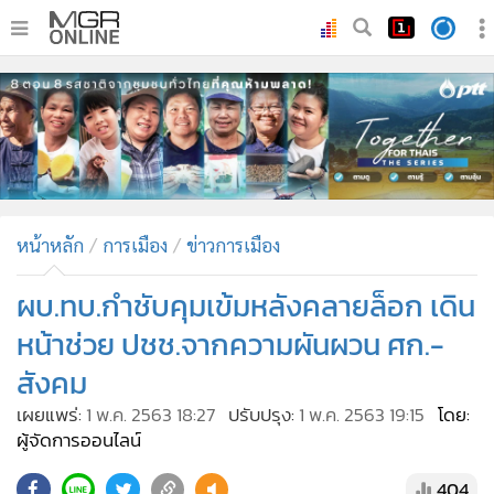
•
หน้าหลัก
•
ทันเหตุการณ์
•
ภาคใต้
•
ภูมิภาค
•
Online Section
หน้าหลัก
การเมือง
ข่าวการเมือง
•
บันเทิง
•
ผู้จัดการรายวัน
ผบ.ทบ.กำชับคุมเข้มหลังคลายล็อก เดิน
•
คอลัมนิสต์
หน้าช่วย ปชช.จากความผันผวน ศก.-
•
ละคร
สังคม
•
CbizReview
เผยแพร่:
1 พ.ค. 2563 18:27
ปรับปรุง:
1 พ.ค. 2563 19:15
โดย:
•
Cyber BIZ
ผู้จัดการออนไลน์
•
ผู้จัดกวน
404