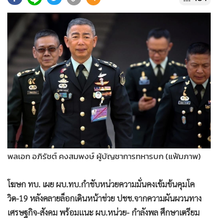
•
Good health & Well-being
•
Green Innovation & SD
•
Management & HR
•
MGR Live
•
Infographic
•
การเมือง
•
ท่องเที่ยว
•
กีฬา
•
ต่างประเทศ
•
Special Scoop
•
เศรษฐกิจ-ธุรกิจ
พลเอก อภิรัชต์ คงสมพงษ์ ผู้บัญชาการทหารบก (แฟ้มภาพ)
•
จีน
•
ชุมชน-คุณภาพชีวิต
โฆษก ทบ. เผย ผบ.ทบ.กำชับหน่วยความมั่นคงเข้มข้นคุมโค
•
อาชญากรรม
วิด-19 หลังคลายล็อกเดินหน้าช่วย ปชช.จากความผันผวนทาง
•
Motoring
เศรษฐกิจ-สังคม พร้อมแนะ ผบ.หน่วย- กำลังพล ศึกษาเตรียม