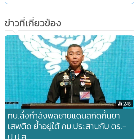
ข่าวที่เกี่ยวข้อง
โดยเฉพาะในห้วงต่อจากนี้ที่อาจเกิดความผันผวนทั้งด้าน
เศรษฐกิจ สังคม และมิติอื่นๆ จากผลกระทบของไวรัส COVID-19
จำเป็นที่ผู้บังคับหน่วยและกำลังพลจะต้องศึกษาและเตรียมรับ
สภาวการณ์เปลี่ยนแปลงที่จะเกิดขึ้น และต้องเคร่งครัดใน
249
มาตรการที่มีอยู่โดยเฉพาะเรื่องการมีวินัย รวมทั้งการบริหาร
ทบ.สั่งกำลังพลชายแดนสกัดกั้นยา
จัดการหน่วยดูแลกำลังพล ครอบครัว และประชาชนอย่างมี
ประสิทธิภาพ ตามบริบทในปัจจุบัน จัดการเรียนการสอนภายใน
เสพติด ย้ำอยู่ใต้ กม.ประสานกับ ตร.-
หน่วย การพัฒนาคุณภาพชีวิตกำลังพล ระบบสุขาภิบาล
ป.ป.ส.