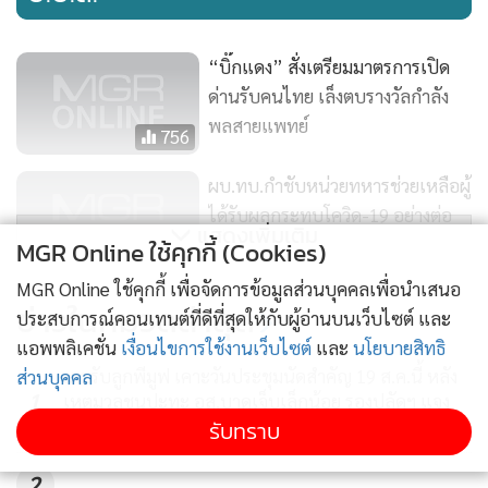
“บิ๊กแดง” สั่งเตรียมมาตรการเปิด
ด่านรับคนไทย เล็งตบรางวัลกำลัง
พลสายแพทย์
756
ผบ.ทบ.กำชับหน่วยทหารช่วยเหลือผู้
ได้รับผลกระทบโควิด-19 อย่างต่อ
แสดงเพิ่มเติม
เนื่อง
MGR Online ใช้คุกกี้ (Cookies)
7
MGR Online ใช้คุกกี้ เพื่อจัดการข้อมูลส่วนบุคคลเพื่อนำเสนอ
แม่เกด-พ่อเฌอ ยื่น จม. “บิ๊กแดง”
ข่าวในหมวดล่าสุด
ประสบการณ์คอนเทนต์ที่ดีที่สุดให้กับผู้อ่านบนเว็บไซต์ และ
ยุติซื้ออาวุธช่วงโควิด-19 นำงบไปใช้
แอพพลิเคชั่น
เงื่อนไขการใช้งานเว็บไซต์
และ
นโยบายสิทธิ
สธ.แทน
637
มท.รับลูกพีมูฟ เคาะวันประชุมนัดสำคัญ 19 ส.ค.นี้ หลัง
ส่วนบุคคล
1
เหตุมวลชนปะทะ อส.บาดเจ็บเล็กน้อย รองปลัดฯ แจง
ปรับความเข้าใจกันได้
รับทราบ
2