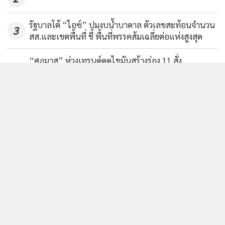
รัฐบาลโต้ “ไอซ์” ปมงบน้ำบาดาล ตัวเลขสะท้อนจำนวน
3
สส.และเขตพื้นที่ ชี้ พื้นที่พรรคส้มเฉลี่ยต่อแห่งสูงสุด
“ศุภมาส” ห่วงเทรนด์ดูดไขมันสร้างร่อง 11 สั่ง
4
สคบ.บูรณาการตรวจสอบคลินิกเสริมความงาม ย้ำราคาที่
โฆษณาต้องเป็นราคาที่จ่ายจริง
ข่าวอื่นในหมวด