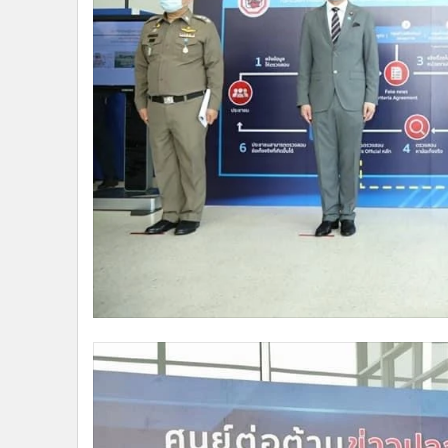
Fake News หมดไปจากสังคมไทยโดยเร็วที่สุด ต่อไป