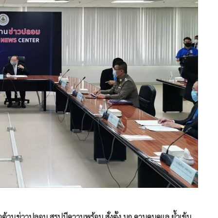
ต้านข่าวปลอม สรุปมีความพร้อม สั่งตั้ง บก.ควบคุมดูแล ย้ำเข้ม
ด-19 ขอบคุณ ดีอี-TOT-สตช. บูรณาการทำงานร่วมกัน