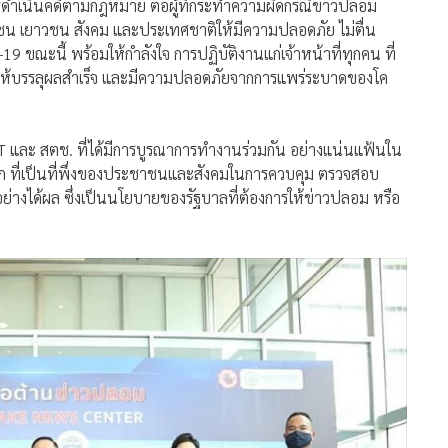
ยี่ยมชมศูนย์ต่อต้านข่าวปลอม และนิทรรศการผลการปฏิบัติงาน โดย
ทธิภาพ ที่จะดำเนินการต่อข่าวปลอมหรือ Fake News ทุกรูปแบบ
ทอร์เน็ตที่มีการเผยแพร่เนื้อหาที่ไม่เหมาะสม เช่น การปลุกระดม,
่าวสาร เป็นต้น ทำให้มีผลกระทบต่อสิทธิส่วนบุคคล ความปลอดภัย
อดจนกระทบต่อเศรษฐกิจ สังคมวัฒนธรรมอันดี และสถาบันหลัก
้านข่าวปลอมโดยขอให้ สตช.จัดตั้ง บก.ควบคุม ดูแล Fake news
การดำเนินคดีตามกฎหมาย ต่อผู้ที่กระทำความผิดกรณีข่าวปลอม
ชาชน เยาวชน สังคม และประเทศชาติให้มีความปลอดภัย ไม่ตื่น
 ขณะนี้ พร้อมให้กำลังใจ การปฏิบัติงานแก่เจ้าหน้าที่ทุกคน ที่
ง ให้บรรลุผลสำเร็จ และมีความปลอดภัยจากการแพร่ระบาดของโค
OT และ สตช. ที่ได้มีการบูรณาการทำงานร่วมกัน อย่างแน่นแฟ้นใน
านหลัก ที่เป็นที่พึ่งของประชาชนและสังคมในการควบคุม ตรวจสอบ
ย่างได้ผล ซึ่งเป็นนโยบายของรัฐบาลที่ต้องการให้ข่าวปลอม หรือ