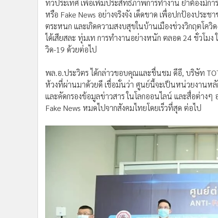
เทคโนโลยีสารสนเทศ ซึ่งปฏิบัติงานร่วมกัน จากนั้นได้เ
สรุปว่าศูนย์ต่อต้านข่าวปลอม มีความพร้อม และมีประสิ
ซึ่งปัจจุบัน มีปัญหาการใช้สื่อสังคมออนไลน์ และระบบอินเ
การยั่วยุ, การสร้างความรุนแรง และการบิดเบือนข้อมูลข
ในชีวิตและทรัพย์สินของประชาชน เด็ก และเยาวชน ตล
ของชาติ ด้วย
พล.อ.ประวิตร ได้มอบนโยบายการปฏิบัติงานแก่ศูนย์ต่อต
ทั่วประเทศ เพื่อเพิ่มประสิทธิภาพการทำงาน ย้ำต้องมี
หรือ Fake News อย่างจริงจัง เด็ดขาด เพื่อปกป้องประ
ตระหนก และเกิดความสงบสุขในบ้านเมืองช่วงวิกฤตโควิด-19
ได้เสียสละ ทุ่มเท การทำงานอย่างหนัก ตลอด 24 ชั่วโม
วิด-19 ด้วยต่อไป
พล.อ.ประวิตร ได้กล่าวขอบคุณและชื่นชม ดีอี, บริษัท T
ห้วงที่ผ่านมาด้วยดี เชื่อมั่นว่า ศูนย์นี้จะเป็นหน่วยง
และคัดกรองข้อมูลข่าวสาร ในโลกออนไลน์ และสื่อต่างๆ อ