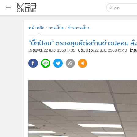
เลือกเครื่องมือท
•
หน้าหลัก
หน้าหลัก
การเมือง
ข่าวการเมือง
ค้นหา
•
ทันเหตุการณ์
Google
•
ภาคใต้
“บิ๊กป้อม” ตรวจศูนย์ต่อต้านข่าวปลอม สั่
•
ภูมิภาค
MGR Onl
เผยแพร่:
22 เม.ย. 2563 17:35
ปรับปรุง:
22 เม.ย. 2563 19:48
โดย:
•
Online Section
ค้นหาขั
•
บันเทิง
•
ผู้จัดการรายวัน
•
คอลัมนิสต์
•
ละคร
•
CbizReview
•
Cyber BIZ
•
ผู้จัดกวน
•
Good health & Well-being
•
Green Innovation & SD