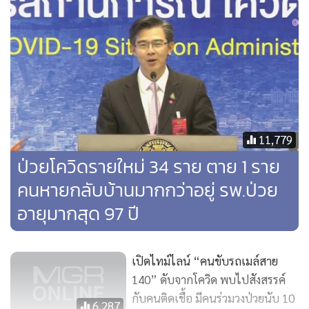
เราได้รับคำชมจากองค์การอนามัยโลกประจำไทย ว่ามีระบบดูแล
สุขภาพถึงระดับครอบครัว มีอาสาสมัครสาธารณสุขประจำ
หมู่บ้าน (อสม.) จำนวน 1,040,000 กว่าคน ทำให้มีการดูแลใน
ระดับครัวเรือนอย่างใกล้ชิด ถือเป็นความภาคภูมิใจของไทย
เพราะองค์การสาธารณสุขระดับโลกที่มาประจำในประเทศไทย
ได้รายงานศักยภาพของเราให้ไปสู่เวทีโลก จึงต้องขอบคุณ
11,779
อสม.และทุกๆ ฝ่ายที่ช่วยกัน
ป่วยโควิดรายใหม่ 34 ราย ตาย 1 ราย
“กราฟผู้ติดเชื้อของประเทศไทยค่อยๆ ขยับขึ้นไป แต่ยังไม่ชัน
คนหายกลับบ้านมากกว่าอยู่ รพ.ป่วย
และหากลงมากกว่านี้ยิ่งดี ตอนนี้ไม่มีประเทศไหนเป็นอย่างเรา
อายุมากสุด 97 ปี
จะมีก็ฮ่องกงที่คล้ายกับเรา ขนาดญี่ปุ่นกับสิงคโปร์ก็ชันขึ้น ดังนั้น
เราต้องเลี้ยงไปสักระยะ การ์ดอย่าตก ทำคะแนนไปเรื่อยๆ มวยมี
12 ยก ของเราไม่รู้ว่ายกจะยาวนานแค่ไหน แต่ไม่ใช่วันนี้-พรุ่งนี้-7
เปิดไทม์ไลน์ “คนขับรถเมล์สาย
140” ดับจากโควิด พบไปสังสรรค์
วันนี้ ยังไม่ได้แน่นอน ต้องใช้เวลาเป็นเดือน เราต้องซีลไม่ให้เชื้อ
กับคนติดเชื้อ มีคนร่วมวงป่วยนับ 10
โรคเข้า” นพ.ทวีศิลป์กล่าว
6,287