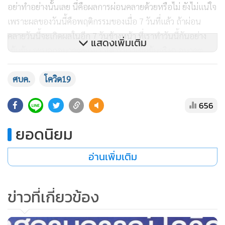
อย่าทำอย่างนั้นเลย นี่คือผลการผ่อนคลายด้วยหรือไม่ ยังไม่แน่ใจ
เพราะผลของวันนี้คือพฤติกรรมของเมื่อ 7 วันที่แล้ว ถ้าผ่อน
คลายวันนี้จะเกิดผลในอีก 7 วันข้างหน้า ที่เราทำวันนี้กันอย่าง
แสดงเพิ่มเติม
เข้มข้น จะบอกอนาคตของเราได้ ถ้าเราเข้มข้นจริงๆ อนาคต
ตัวเลขลดลงแน่ๆ แต่ถ้าผ่อนคลายจะไม่เป็นอย่างที่ว่า” นพ.ทวี
ศบค.
โควิด19
ศิลป์กล่าว
656
นพ.ทวีศิลป์กล่าวว่า สำหรับสถานการณ์ผู้ติดเชื้อทั่วโลกยังคงพุ่ง
ยอดนิยม
สูงขึ้นต่อเนื่อง อย่างที่ประเทศอินโดนีเซียล่าสุด เขาออกมายอม
รับว่ามีการปิดบังตัวเลขผู้ติดเชื้อ แต่ตอนนี้ต้องเปิดเผยทุกอย่าง
อ่านเพิ่มเติม
ให้ประชาชนรับทราบตัวเลขที่แท้จริง เพราะหลักการจัดการ
วิกฤต คือ ต้องโปร่งใส พิสูจน์ได้ ให้เห็นภาพความเป็นจริงให้มาก
ข่าวที่เกี่ยวข้อง
ที่สุด ซึ่งประเทศไทยทำมาตั้งแต่ต้น ไม่มีใครคุมตัวเลข เราเปิดเผย
หมด เพื่อให้ประชาชนรับทราบและเป็นพลังในการร่วมมือกัน
ป้องกัน ส่วนอันดับโลกปัจจุบันเรามีผู้ติดเชื้อสะสมอยู่ที่อันดับ 50