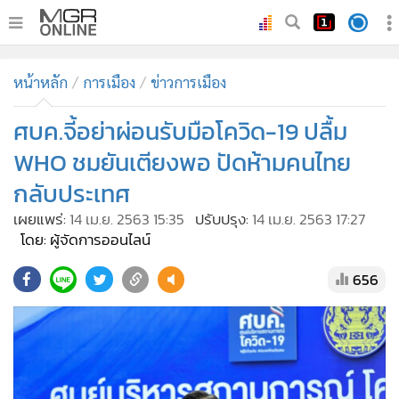
•
หน้าหลัก
หน้าหลัก
การเมือง
ข่าวการเมือง
•
ทันเหตุการณ์
•
ศบค.จี้อย่าผ่อนรับมือโควิด-19 ปลื้ม
ภาคใต้
•
ภูมิภาค
WHO ชมยันเตียงพอ ปัดห้ามคนไทย
•
Online Section
กลับประเทศ
•
บันเทิง
เผยแพร่:
14 เม.ย. 2563 15:35
ปรับปรุง:
14 เม.ย. 2563 17:27
•
ผู้จัดการรายวัน
โดย: ผู้จัดการออนไลน์
•
คอลัมนิสต์
656
•
ละคร
•
CbizReview
•
Cyber BIZ
•
ผู้จัดกวน