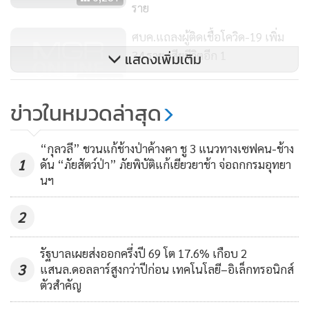
ราย
นพ.ทวีศิลป์กล่าวว่า วันนี้มีผู้ป่วยหนัก 48 ราย อยู่ในโรงพยาบาล
ศบค.แถลงผู้ติดเชื้อโควิด-19 เพิ่ม
รัฐ 37 ราย เอกชน 11 ราย ค่าใช้จ่ายที่รัฐต้องใช้กับผู้ป่วยอาการ
34 ราย เสียชีวิตอีก 1
แสดงเพิ่มเติม
หนักอยู่ที่รายละ 1 ล้านบาท เราจึงขอให้ประชาชนทุกคนรักษา
6,840
ตัวเองให้ดีๆ ส่วนจำนวนเตียงรองรับผู้ป่วยและเครื่องช่วยหายใจ
ข่าวในหมวดล่าสุด
นั้น ตอนนี้ยืนยันว่ายังมีเพียงพอทั่วทุกภาค แต่ถ้าเราป่วยเหมือน
ออกเกณฑ์ใหม่ ให้ยาฟาวิพิราเวียร์ ผู้
ป่วยโควิดปอดบวมทั้งหมด ไม่ต้องรอ
สหรัฐอเมริกาและอังกฤษไม่เพียงพอแน่นอน วันนี้เราจึงต้องดูแล
“กุลวลี” ชวนแก้ช้างป่าค้างคา ชู 3 แนวทางเซฟคน-ช้าง
รุนแรง ใส่หน้ากากนานๆ ไม่ทำเลือด
กันอย่างดี ส่วนที่มีวิพากษ์วิจารณ์ว่าการเดินทางไปตรวจโค
997
1
ดัน “ภัยสัตว์ป่า” ภัยพิบัติแก้เยียวยาช้า จ่อถกกรมอุทยา
เป็นกรด
วิด-19 มีกระบวนการขั้นตอนที่ใช้เวลานานนั้น เพราะโรคนี้เป็น
นฯ
โรคระบาดใหม่จำเป็นต้องเก็บข้อมูลและไม่ใช่แค่ประชาชนที่บ่น
เรื่องนี้ ทราบว่ามีบุคลากรทางการแพทย์ก็บ่นเหมือนกันผ่านโซ
2
เชียลมีเดีย จึงขอร้องหากติดขัดอะไรให้บอกผ่านมาโดยตรงจะได้
ช่วยกัน หากไปพูดในโซเชียลมีเดียเราอาจไม่ได้ฟังกัน และการก
รัฐบาลเผยส่งออกครึ่งปี 69 โต 17.6% เกือบ 2
3
แสนล.ดอลลาร์สูงกว่าปีก่อน เทคโนโลยี–อิเล็กทรอนิกส์
รอกข้อมูลต่างๆ ส่วนหนึ่งเพื่อนำไปเป็นเรื่องเบิกจ่าย เราต้อง
ตัวสำคัญ
ทำให้ถูกต้อง ไม่เช่นนั้น จะถูกตรวจสอบภายหลัง แต่ขณะนี้มีการ