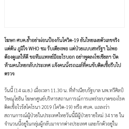
•
เกม
•
วิทยาศาสตร์
•
SMEs
•
หุ้น
โฆษก ศบค.ย้ำอย่าผ่อนป้องกันโควิด-19 ยันไทยเผยตัวเลขจริง
•
อินโดจีน
แต่ต้น ภูมิใจ WHO ชม รับเตียงพอ แต่ป่วยแบบสหรัฐฯ ไม่พอ
•
กองทุนรวม
ต้องดูแลให้ดี ขอทีมแพทย์มีอะไรบอก อย่าพูดลงโซเชียลฯ ปัด
•
Celeb Online
ห้ามคนไทยกลับประเทศ แจ้งคนนั่งรถเมล์ที่คนขับติดเชื้อรีบไป
•
Factcheck
ตรวจ
•
ญี่ปุ่น
•
News1
วันนี้ (14 เม.ย.) เมื่อเวลา 11.30 น. ที่ทำเนียบรัฐบาล นพ.ทวีศิลป์
•
Gotomanager
วิษณุโยธิน โฆษกศูนย์บริหารสถานการณ์การแพร่ระบาดของโรค
ติดเชื้อไวรัสโคโรนา 2019 (โควิด-19) หรือ ศบค. แถลงว่า
สถานการณ์ผู้ป่วยในประเทศไทยวันนี้มีผู้ป่วยรายใหม่ 34 ราย ใน
จำนวนนี้อยู่ในกลุ่มผู้กลับมาจากต่างประเทศ และกักตัวอยู่ใน