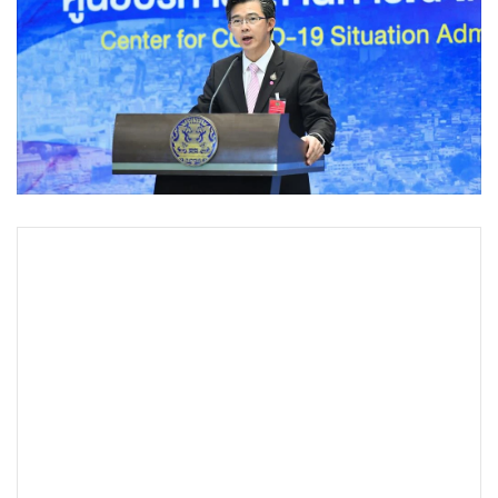
•
Good health & Well-being
•
Green Innovation & SD
•
Management & HR
•
MGR Live
•
Infographic
•
การเมือง
•
ท่องเที่ยว
•
กีฬา
•
ต่างประเทศ
•
Special Scoop
•
เศรษฐกิจ-ธุรกิจ
•
จีน
•
ชุมชน-คุณภาพชีวิต
•
อาชญากรรม
•
Motoring