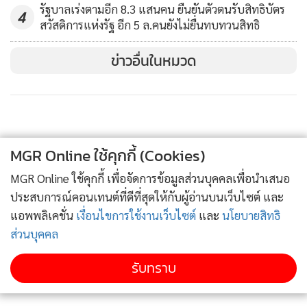
พัฒนาใช้ระบบโค้ดอัตโนมัติ ทำให้กระบวนการรวดเร็วมากขึ้น
รัฐบาลเร่งตามอีก 8.3 แสนคน ยืนยันตัวตนรับสิทธิบัตร
4
ทั้งนี้ ข้อมูลการตรวจโรคตั้งแต่เดือน ก.พ. - 3 เม.ย. ตรวจไปแล้ว
สวัสดิการแห่งรัฐ อีก 5 ล.คนยังไม่ยื่นทบทวนสิทธิ
84,008 ตัวอย่าง และจากวันที่ 4-10 เม.ย.ตรวจไปแล้ว 16,490
ข่าวอื่นในหมวด
ตัวอย่าง ทำให้มีการตรวจไปแล้ว 100,498 ตัวอย่าง โดยเราจะ
ตรวจเพิ่มขึ้นเรื่อยๆ
นพ.ทวีศิลป์กล่าวว่า ผลการปฏิบัติงานของฝ่ายความมั่นคงช่วง
เคอร์ฟิว คืนวันที่ 13 เม.ย.ต่อเนื่องเช้าวันที่ 14 เม.ย. มีผู้ออกนอก
MGR Online ใช้คุกกี้ (Cookies)
เคหสถาน 806 คน น้อยลงกว่าคืนก่อน 14 ราย มีการรวมกลุ่ม
MGR Online ใช้คุกกี้ เพื่อจัดการข้อมูลส่วนบุคคลเพื่อนำเสนอ
ชุมนุม มั่วสุม 155 ราย มากกว่าคืนก่อน 20 ราย พบว่า ผู้ชุมนุม
ประสบการณ์คอนเทนต์ที่ดีที่สุดให้กับผู้อ่านบนเว็บไซต์ และ
มั่วสุม ส่วนใหญ่จะตั้งวงพนัน ดื่มสุรา และเสพยาติด ถือเป็นเรื่อง
แอพพลิเคชั่น
เงื่อนไขการใช้งานเว็บไซต์
และ
นโยบายสิทธิ
ที่ผิดจริยธรรมและเสียสุขภาพ ขอให้บุคคลในครอบครัวช่วยกัน
ส่วนบุคคล
เตือน
รับทราบ
เมื่อถามถึงมาตรการคัดกรองคนไทยเข้าประเทศ ข้อกำหนดเรื่อง
เอกสารต่างๆ และการระงับอากาศยานเข้าประเทศชั่วคราว จะ