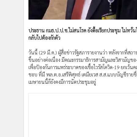
•
อินโดจีน
•
กองทุนรวม
•
Celeb Online
•
Factcheck
ประธาน กมธ.ป.ป.ช.ไม่สนโรค ยังดื้อเรียกประชุม ไม่หวั่น
กลับไปต้องกักตัว
•
ญี่ปุ่น
•
News1
วันนี้ (29 มี.ค.) ผู้สื่อข่าวรัฐสภารายงานว่า หลังจากท
•
Gotomanager
ขึ้นอย่างต่อเนื่อง มีคณะกรรมาธิการสามัญและวิสามัญ
เพื่อป้องกันการแพร่ระบาดของเชื้อไวรัสโควิด-19 ยกเว
ชอบ ที่มี พล.ต.อ.เสรีพิศุทธ์ เตมียเวส ส.ส.แบบบัญชีรายช
เมษายนนี้ก็ยังคงมีการนัดประชุมอยู่