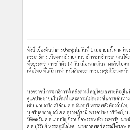
ทั้งนี้ เบื้องต้นว่าการประชุมในวันที่ 1 เมษายนนี้ คาดว
กรรมาธิการ เนื่องจากมีรายงานว่ามีกรรมาธิการบางคนได้
ที่อยู่ระหว่างการกักตัว 14 วัน เนื่องจากเดินทางกลับไป
เพื่อไทย ที่ได้มีการทำหนังสือขอลาการประชุมไว้ล่วงหน้า
นอกจากนี้ กรรมาธิการที่เหลือส่วนใหญ่โดยเฉพาะที่อยู่ในพ
ดูแลประชาชนในพื้นที่ และความไม่สะดวกในการเดินทาง เ
เช่น นายจารึก ศรีอ่อน ส.ส.จันทบุรี พรรคพลังท้องถิ่นไ
นุ ศรีบุศยกาญจน์ ส.ส.สุราษฎ์ธานี พรรคประชาธิปัตย์, น
นิติตะวัน ส.ส.แบบบัญชีรายชื่อพรรคพลังประชารัฐ, นาย
ส.ส.บุรีรัมย์ พรรคภูมิใจไทย, นายอาสพลธ์ สรรณ์ไตรภพ 