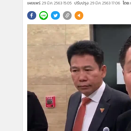
•
Management & HR
เผยแพร่:
29 มี.ค. 2563 15:05
ปรับปรุง:
29 มี.ค. 2563 17:06
โดย:
•
MGR Live
•
Infographic
•
การเมือง
•
ท่องเที่ยว
•
กีฬา
•
ต่างประเทศ
•
Special Scoop
•
เศรษฐกิจ-ธุรกิจ
•
จีน
•
ชุมชน-คุณภาพชีวิต
•
อาชญากรรม
•
Motoring
•
เกม
•
วิทยาศาสตร์
•
SMEs
•
หุ้น