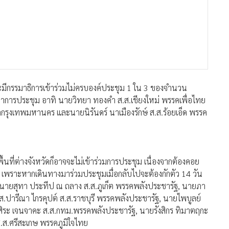
่าจะมีกรรมาธิการเข้าร่วมไม่ครบองค์ประชุม 1 ใน 3 ของจำนวน
ลาการประชุม อาทิ นายวิทยา ทองคำ ส.ส.เชียงใหม่ พรรคเพื่อไทย
จากกรุงเทพมหานคร และนายนิรันดร์ นาเมืองรักษ์ ส.ส.ร้อยเอ็ด พรรค
ื้นที่ต่างจังหวัดก็อาจจะไม่เข้าร่วมการประชุม เนื่องจากต้องคอย
พราะหากเดินทางมาร่วมประชุมเมื่อกลับไปจะต้องกักตัว 14 วัน
ท, นายสุทา ประทีป ณ ถลาง ส.ส.ภูเก็ต พรรคพลังประชารัฐ, นายภา
.ส.ปารีณา ไกรคุปต์ ส.ส.ราชบุรี พรรคพลังประชารัฐ, นายไพบูลย์
สิระ เจนจาคะ ส.ส.กทม.พรรคพลังประชารัฐ, นายรังสิกร ทิมาตฤกะ
ส.ส.ศรีสะเกษ พรรคภูมิใจไทย