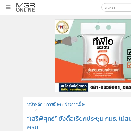
เลือกเครื่องมือท
•
หน้าหลัก
ค้นหา
•
ทันเหตุการณ์
Google
•
ภาคใต้
•
ภูมิภาค
MGR Onl
•
Online Section
ค้นหาขั
•
บันเทิง
•
ผู้จัดการรายวัน
•
คอลัมนิสต์
•
ละคร
•
CbizReview
•
Cyber BIZ
หน้าหลัก
การเมือง
ข่าวการเมือง
•
ผู้จัดกวน
“เสรีพิศุทธ์” ยังดื้อเรียกประชุม กมธ. ไ
•
Good health & Well-being
•
Green Innovation & SD
ครบ