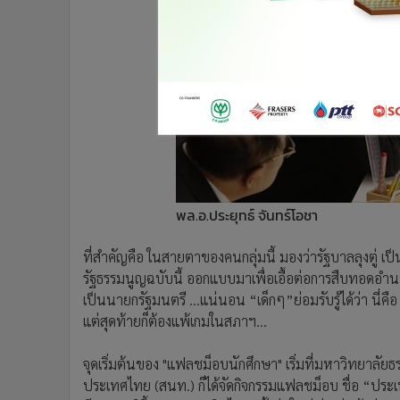
พล.อ.ประยุทธ์ จันทร์โอชา
ที่สำคัญคือ ในสายตาของคนกลุ่มนี้ มองว่ารัฐบาลลุงตู่ เป
รัฐธรรมนูญฉบับนี้ ออกแบบมาเพื่อเอื้อต่อการสืบทอดอำน
เป็นนายกรัฐมนตรี ...แน่นอน “เด็กๆ”ย่อมรับรู้ได้ว่า นี่
แต่สุดท้ายก็ต้องแพ้เกมในสภาฯ...
จุดเริ่มต้นของ "แฟลชม็อบนักศึกษา" เริ่มที่มหาวิทยาลั
ประเทศไทย (สนท.) ก็ได้จัดกิจกรรมแฟลชม็อบ ชื่อ “ประเท