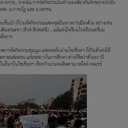
ร่วมหลายราย...จากนั้น การจัดกิจกรรมในทำนองเดียวกันก็กระจายไปยัง
ชมงคล- ม.ราชภัฏ และ ม.เอกชน
ียนชั้นนำ ก็ร่วมจัดกิจกรรมแสดงจุดยืนทางการเมืองด้วย อย่างเช่น
ินทรเดชา (สิงห์ สิงหเสนี) ...แม้แต่นักเรียนโรงเรียนเตรียม
ผด็จการ
การจัดกิจกรรมชุมนุม แสดงพลัง ผ่านโซเชียลฯ ก็เป็นตัวเร่งให้
พราะแต่ละคน แต่ละสถาบันการศึกษา ต่างก็คิดว่าตัวเอง "มี
บันอื่นๆในโซเชียลฯ เรียกจำนวนคนติดตาม กดไลค์ กดแชร์