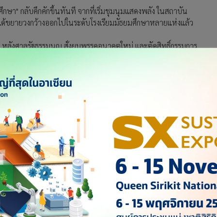
ษา" กลับคึกคักขึ้นทันที จากที่เริ่มชุมนุมแสดงพลัง ในสถาบัน
 ได้ขยายวงกว้างออกไปในระดับโรงเรียมมัธยมศึกษาหลายแห่งแล้ว
ก" หลังศาลรัฐธรรมนูญ สั่งยุบพรรคอนาคตใหม่ และตัดสิทธิ์กรรมการ
กล่าว เพราะเด็กๆกลุ่มนี้มี พรรคอนาคตใหม่เป็น”ไอดอล”
ความ ของ "พลังคนรุ่นใหม่เหล่านี้" จะเห็นได้ว่า เรื่องยุบพรรค
นั้น กลับพุ่งเป้าไปที่ความไม่พอใจในการบริหารประเทศของ "รัฐบาล
ช้อำนาจรัฐแบบ "ไร้มาตรฐาน" มุ่งทำลายล้างฝ่ายตรงข้าม ปกป้อง
๋ปารีณา ...