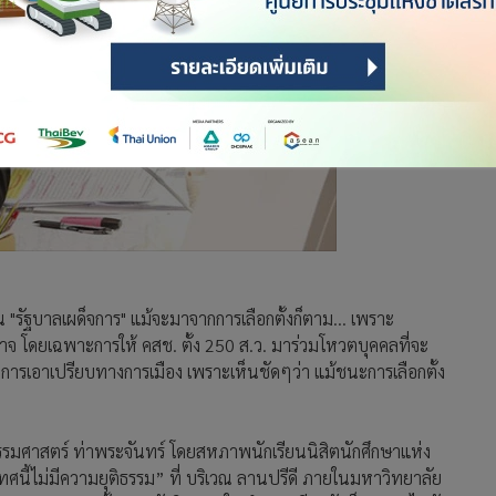
็น "รัฐบาลเผด็จการ" แม้จะมาจากการเลือกตั้งก็ตาม... เพราะ
าจ โดยเฉพาะการให้ คสช. ตั้ง 250 ส.ว. มาร่วมโหวตบุคคลที่จะ
คือ การเอาเปรียบทางการเมือง เพราะเห็นชัดๆว่า แม้ชนะการเลือกตั้ง
ยธรรมศาสตร์ ท่าพระจันทร์ โดยสหภาพนักเรียนนิสิตนักศึกษาแห่ง
ศนี้ไม่มีความยุติธรรม” ที่ บริเวณ ลานปรีดี ภายในมหาวิทยาลัย