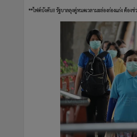
**ไฟต์บังคับ!! รัฐบาลลุงตู่หมดเวลามะล่องก่องแก่ง ต้องช่ว