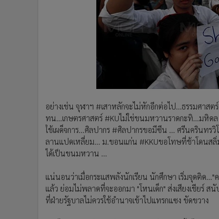
อย่างเช่น จุฬาฯ #เสาหลักจะไม่หักอีกต่อไป...ธรรมศาสตร์ #
ทน...เกษตรศาสตร์ #KUไม่ใช่ขนมหวานราดกะทิ...มหิดล
ใช้เผด็จการ...ศิลปากร #ศิลปากรขอมีซีน ... ศรีนครินทรว
ลานแปดเหลี่ยม... ม.ขอนแก่น #KKUขอโทษที่ช้าโดนสลิ่มลบ
ได้เป็นขนมหวาน ...
แน่นอนว่าเมื่อกระแสพลังนักเรียน นักศึกษา เริ่มจุดติด..
แล้ว ย่อมไม่พลาดที่จะออกมา "โหนเด็ก" ส่งเสียงเชียร์ 
ที่ฝ่ายรัฐบาลไม่ควรใช้อำนาจเข้าไปแทรกแซง ขัดขวาง