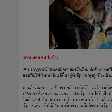
•
Management & HR
•
MGR Live
•
Infographic
•
การเมือง
•
ท่องเที่ยว
•
กีฬา
•
ต่างประเทศ
•
Special Scoop
•
เศรษฐกิจ-ธุรกิจ
ข่าวปนคน คนปนข่าว
•
จีน
•
ชุมชน-คุณภาพชีวิต
** ปรากฏการณ์ "แฟลชม็อบ" ของนักเรียน นักศึกษา จะเป็
•
อาชญากรรม
แรงเป็นไฟป่าหน้าร้อน ก็ขึ้นอยู่กับรัฐบาล "ลุงตู่" ที่จะเข้
•
Motoring
การเมืองในสภาฯ ว่าด้วยการอภิปรายไม่ไว้วางใจรัฐบาลได้จ
•
เกม
(28ก.พ.) ซึ่งค่อนข้างแน่นอนว่า ฝ่ายรัฐบาลคงได้รับเส
•
วิทยาศาสตร์
ให้เสียงส.ส. ที่เป็นกรรมการบริหารพรรคหายไป 11 เสียง ขณ
•
SMEs
รัฐบาลแล้ว ...จึงไม่มีปัญหาเรื่องจำนวนมือที่จะยกให้รัฐบ
•
หุ้น