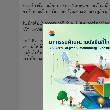
•
อินโดจีน
ขณะเดียวกันการเมืองนอกสภาฯ "แฟลชม็อบ นักเรียน นักศึก
•
กองทุนรวม
การศึกษาระดับมหาวิทยาลัย ทั้งในส่วนกลางและภูมิภาค
•
Celeb Online
ในเบื้องต้นนั้นอาจจะมองกันว่า คงเป็นแค่ "อาฟเตอร์ช็อ
•
Factcheck
บริหารพรรค 10 ปี จนเกิดเป็นการแสต่อต้านการตัดสินดัง
•
ญี่ปุ่น
•
News1
แต่ถ้าพิจารณาจากการแสดงออกผ่านการปราศรัย การเขียนข้อ
•
Gotomanager
อนาคตใหม่นั้นเป็นเพียงแค่ "ปัจจัยรอง" ส่วนปัจจัยหลัก
ลุงตู่" ทั้งเรื่องปัญหาเศรษฐกิจ ความไม่เป็นธรรมในการใ
พวกพ้องกันเอง อย่างกรณี "นาฬิกาเพื่อน" หรือ ฟาร์มไก่ เอ