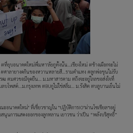
ที่ยุบอนาคตใหม่พี่มหา'ลัยกูทั้งนั้น...เชียงใหม่ #ช้างเผือกจะไม่
 #ศาลายางดกินของหวานหลายสี...รามคำแหง #ลูกพ่อขุนไม่รับ
ิโรฒ #มศวขอมีจุดยืน... ม.มหาสารคาม #ถึงจะอยู่ไกลขอส่งใจที่
โพสต์...ม.กรุงเทพ #BUกูไม่ใช่สลิ่ม... ม.รังสิต #บลูบานเย็นไม่
."คณะอนาคตใหม่" ที่เชี่ยวชาญใน "ปฏิบัติการIO"ผ่านโซเชียลฯอยู่
สนับสนุนการแสดงออกของลูกหลาน เยาวชน ว่าเป็น “พลังบริสุทธิ์”