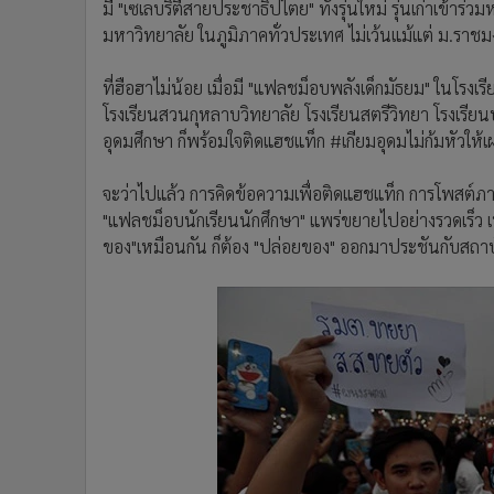
มี "เซเลบริตี้สายประชาธิปไตย" ทั้งรุ่นใหม่ รุ่นเก่าเข้า
มหาวิทยาลัย ในภูมิภาคทั่วประเทศ ไม่เว้นแม้แต่ ม.รา
ที่ฮือฮาไม่น้อย เมื่อมี "แฟลชม็อบพลังเด็กมัธยม" ในโรงเร
โรงเรียนสวนกุหลาบวิทยาลัย โรงเรียนสตรีวิทยา โรงเรียนบด
อุดมศึกษา ก็พร้อมใจติดแฮชแท็ก #เกียมอุดมไม่ก้มหัวให้เ
จะว่าไปแล้ว การคิดข้อความเพื่อติดแฮชแท็ก การโพสต์ภาพ
"แฟลชม็อบนักเรียนนักศึกษา" แพร่ขยายไปอย่างรวดเร็ว เ
ของ"เหมือนกัน ก็ต้อง "ปล่อยของ" ออกมาประชันกับสถา