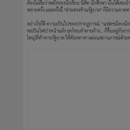
ต้องไม่ลืมว่าพลังของนักเรียน นิสิต นักศึกษา นั้นได้เ
หลายครั้ง และครั้งนี้ "ฝ่ายตรงข้ามรัฐบาล" ก็มีความคาดห
อย่างไรก็ดี ความเป็นไปของปรากฏการณ์ “แฟลชม็อบนักศึกษ
จะเป็นไฟป่าหน้าแล้ง ลุกโชนทำลายล้าง... ก็ขึ้นอยู่กับการสร
ใหญ่ที่ท้าทายรัฐบาล ให้ต้องหาทางผ่อนสถานการณ์ด้วย