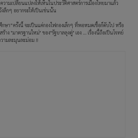
คยนำความเปลี่ยนแปลงให้เห็นในประวัติศาสตร์การเมืองไทยมาแล้ว
วังลึกๆ อยากจะให้เป็นเช่นนั้น
า”ครั้งนี้ จะเป็นแค่กองไฟกองเล็กๆ ที่พอหมดเชื้อก็ดับไป หรือ
้าง "มาตรฐานใหม่" ของ"รัฐบาลลุงตู่" เอง ... เรื่องนี้ถือเป็นโจทย์
ความละมุนละม่อม !!