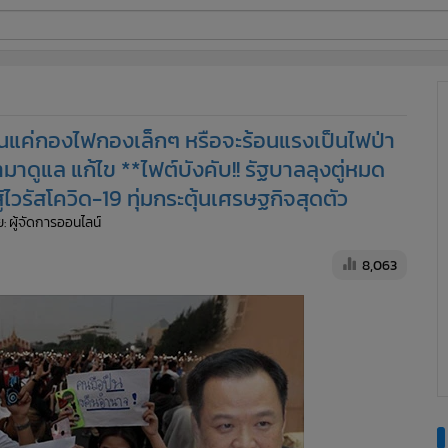
ี่ใช้
็นแค่กองไฟกองเล็กๆ หรือจะร้อนแรงเป็นไฟป่า
ine
เข้ามาดูแล แก้ไข **ไฟต์บังคับ!! รัฐบาลลุงตู่หมด
้ไวรัสโควิด-19 ทุ่มกระตุ้นเศรษฐกิจสุดตัว
้นสูง
: ผู้จัดการออนไลน์
8,063