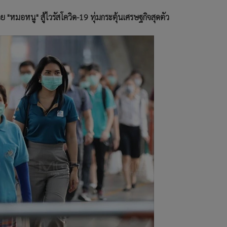
ย "หมอหนู" สู้ไวรัสโควิด-19 ทุ่มกระตุ้นเศรษฐกิจสุดตัว