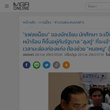
เลือกเครื่องมือท
•
หน้าหลัก
หน้าหลัก
การเมือง
ข่าวปนคน คนปนข่าว
ค้นหา
•
ทันเหตุการณ์
Google
•
ภาคใต้
"แฟลชม็อบ" ของนักเรียน นักศึกษา จะเป
•
ภูมิภาค
MGR Onl
หน้าร้อน ก็ขึ้นอยู่กับรัฐบาล "ลุงตู่" ที่จะ
•
Online Section
เวลามะล่องก่องแก่ง ต้องช่วย "หมอหนู" สู
ค้นหาขั
•
บันเทิง
เผยแพร่:
28 ก.พ. 2563 05:06
ปรับปรุง:
28 ก.พ. 2563 07:13
โดย
•
ผู้จัดการรายวัน
•
คอลัมนิสต์
•
ละคร
•
CbizReview
•
Cyber BIZ
•
ผู้จัดกวน
•
Good health & Well-being
•
Green Innovation & SD