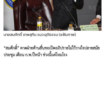
•
Good health & Well-being
•
Green Innovation & SD
•
Management & HR
•
MGR Live
•
Infographic
นายสมศักดิ์ เทพสุทิน รมว.ยุติธรรม (แฟ้มภาพ)
•
การเมือง
•
ท่องเที่ยว
“สมศักดิ์” คาดฝ่ายค้านยื่นขอเปิดอภิปรายไม่ไว้วางใจปลายสมัย
•
กีฬา
ประชุม เดือน ก.พ.ปีหน้า ช่วงนี้แค่โหมโรง
•
ต่างประเทศ
•
Special Scoop
•
เศรษฐกิจ-ธุรกิจ
•
จีน
•
ชุมชน-คุณภาพชีวิต
•
อาชญากรรม
•
Motoring