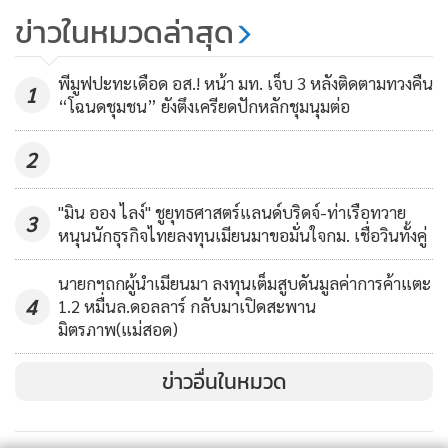
น้ำท่วม สั่งตรวจงบ อปท.เตรียมเลือก
ข่าวในหมวดล่าสุด
ตั้งท้องถิ่น
137
พีมูฟปะทะเดือด อส.! หน้า มท. เจ็บ 3 หลังติดตามทวงคืน
1
“โฉนดชุมชน” ยังตึงเครียดปักหลักชุมนุมต่อ
2
"มิน ออง ไลง์" ชูยุทธศาสตร์แลนด์บริดจ์-ท่าเรือทวาย
3
หนุนนักธุรกิจไทยลงทุนเมียนมาขอมั่นใจกม. เชื่อวินทั้งคู่
นายกฯถกผู้นำเมียนมา ลงทุนเต็มสูบดันมูลค่าการค้าแตะ
4
1.2 หมื่นล.ดอลลาร์ กลับมาเปิดสะพาน
มิตรภาพ(แม่สอด)
ข่าวอื่นในหมวด