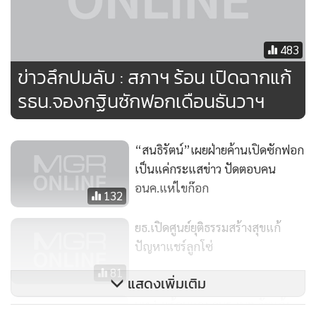
483
ข่าวลึกปมลับ : สภาฯ ร้อน เปิดฉากแก้
รธน.จองกฐินซักฟอกเดือนธันวาฯ
“สนธิรัตน์”เผยฝ่ายค้านเปิดซักฟอก
เป็นแค่กระแสข่าว ปัดตอบคน
อนค.แห่ไขก๊อก
132
ยธ.เปิดศูนย์ยุติธรรมสร้างสุขแก้
ปัญหาแชร์ลูกโซ่
81
แสดงเพิ่มเติม
มท.1 พร้อมแจง กมธ.งบฯ ภัยแล้ง-