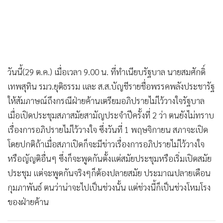
•
เกม
•
วิทยาศาสตร์
•
SMEs
•
หุ้น
•
อินโดจีน
วันนี้(29 ต.ค.) เมื่อเวลา 9.00 น. ที่ทำเนียบรัฐบาล นายสมศักดิ์
•
กองทุนรวม
เทพสุทิน รมว.ยุติธรรม และ ส.ส.บัญชีรายชื่อพรรคพลังประชารัฐ
ให้สัมภาษณ์ถึงกรณีฝ่ายค้านเตรียมอภิปรายไม่ไว้วางใจรัฐบาล
•
Celeb Online
เมื่อเปิดประชุมสภาสมัยสามัญประจำปีครั้งที่ 2 ว่า ตนยังไม่ทราบ
•
Factcheck
เรื่องการอภิปรายไม่ไว้วางใจ ซึ่งวันที่ 1 พฤษจิกายน สภาจะเปิด
•
ญี่ปุ่น
โดยปกติถ้าเมื่อสภาเปิดก็จะมีข่าวเรื่องการอภิปรายไม่ไว้วางใจ
•
News1
หรือญัญติอื่นๆ ซึ่งก็จะพูดกันตั้งแต่สมัยประชุมหรือเริ่มเปิดสมัย
•
Gotomanager
ประชุม แต่จะพูดกันจริงๆก็ต้องปลายสมัย ประมาณปลายเดือน
กุมภาพันธ์ ตนว่าน่าจะไปเป็นช่วงนั้น แต่ช่วงนี้ก็เป็นช่วงโหมโรง
ของฝ่ายค้าน