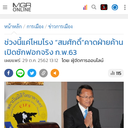
•
หน้าหลัก
หน้าหลัก
การเมือง
ข่าวการเมือง
•
ทันเหตุการณ์
•
ช่วงนี้แค่โหมโรง “สมศักดิ์”คาดฝ่ายค้าน
ภาคใต้
•
ภูมิภาค
เปิดซักฟอกจริง ก.พ.63
•
Online Section
เผยแพร่:
29 ต.ค. 2562 13:12
โดย: ผู้จัดการออนไลน์
•
บันเทิง
115
•
ผู้จัดการรายวัน
•
คอลัมนิสต์
•
ละคร
•
CbizReview
•
Cyber BIZ
•
ผู้จัดกวน