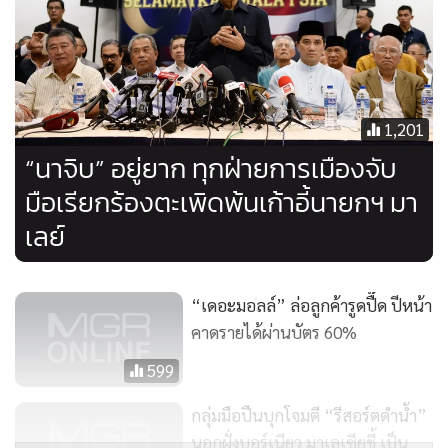
หมดแล้วเพียงแต่ว่าเกิดเหตุปุ๊บก็จะสามารถจับได้ปั๊บ ไม่มีใครจับ
ใครได้นอกจากโจรจี้ปล้น ต้องอาศัยการสืบสวนสอบสวน และทำ
อย่างไรจะไม่ให้ใครเดือดร้อนจากการกระทำทางกฎหมาย ยืนยัน
ว่าไม่มีแพะ หรือแกะใดๆ ทั้งสิ้น”
1,201
“อย่าหาว่าผมโมโห ยืนยันว่าไม่โกรธ เพียงแต่มันกดดันที่ผมจะ
“นาจิบ” อยู่ยาก ทุกฝ่ายการเมืองจับ
ต้องตอบคำถามที่ยังไม่มีคำตอบ หลายคนจี้คำถามมาโดยตลอด
มือเรียกร้องตะเพิดพ้นเก้าอี้นายกฯ มา
และถ้าผมต้องตอบทุกคำถามมันก็ตาย ผมก็เครียดจะให้ผมตอบ
เลย์
ทุกวัน ครับผม มันไม่ใช่ วันนี้ผมกำลังทำงานอยู่ อีกหลายเรื่องยัง
รอผมอยู่ อีกสักครู่ทูตต่างประเทศก็จะมาพบ เขาคงไม่มาถามผม
ในเรื่องระเบิด แต่มีคำถามว่าจะร่วมมือกับไทยได้อย่างไร วันนี้นัก
“เดอะมอลล์” ล่อลูกค้ารูดปื๊ด ปีหน้า
ท่องเที่ยวก็ไม่ได้ลดลง ไม่มีการยกเลิกเที่ยวบิน มีแต่คนไทยที่ลด
คาดรายได้ผ่านบัตร 60%
ลง ถ้าเจ้าบ้านยังไม่แสดงความไว้เนื้อเชื่อใจ สร้างความเชื่อมั่น
599
กันเอง ทุกอย่างมันก็จบหมด ผมขอฝากไว้ด้วยแล้วกัน ให้ช่วยกัน
คิด”
กลุ่มมือปืนบุกโจมตี “รีสอร์ตดำน้ำ”
นอกฝั่งบอร์เนียว มาเลเซียชี้ เป็น