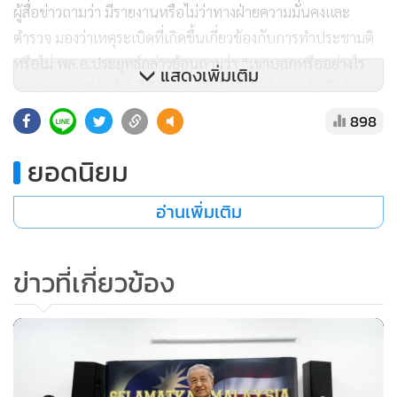
ผู้สื่อข่าวถามว่า มีรายงานหรือไม่ว่าทางฝ่ายความมั่นคงและ
ตำรวจ มองว่าเหตุระเบิดที่เกิดขึ้นเกี่ยวข้องกับการทำประชามติ
หรือไม่ พล.อ.ประยุทธ์กล่าวย้อนถามว่า “เขาบอกหรืออย่างไร
แสดงเพิ่มเติม
เขาบอกแต่เพียง ยังไม่ได้ตัดประเด็นใดทิ้งซึ่งมีหลายปัจจัยด้วยกัน
ผมก็ฟังเขาพูดอยู่ สื่ออย่าไปโยงแต่เรื่องการเมืองอย่างเดียว มัน
898
หลายอย่างผสมผเสกันไป เดี๋ยวฝ่ายที่เกี่ยวข้องก็ดำเนินการได้ ใจ
ยอดนิยม
เย็นๆ เดี๋ยวเขาก็สืบจนได้ จะเห็นได้ว่าเราให้ความเป็นธรรมกับ
ทุกคน ผิดก็ผิด ไม่ผิดก็คือไม่ผิด ก็ดูแลกันแค่นั้นเอง สิ่งที่สำคัญ
อ่านเพิ่มเติม
ที่สุดวันนี้ต้องให้กำลังใจเจ้าหน้าที่บ้าง อย่าต้องให้มาตอบคำถาม
สื่อทุกวัน วันนี้คดีมีมากมายเป็นหมื่นเป็นแสนคดี อย่าลืมว่าเจ้า
หน้าที่ต้องทำคดีอื่นด้วย แต่เหตุระเบิดคดีนี้เจ้าหน้าที่ก็ให้ความ
ข่าวที่เกี่ยวข้อง
สำคัญเป็นพิเศษ จัดทีมขึ้นมาโดยมี พล.ต.อ.ศรีวราห์ รังสิ
พราหมณกุล รองผู้บัญชาการตำรวจแห่งชาติ ลงไปดูแลในพื้นที่
เจ้าหน้าที่เขาให้ความสำคัญ ฝ่ายความมั่นคงต้องใช้สายข่าวทั้ง
ตำรวจ ทหาร และความร่วมมือระหว่างประเทศทั้งหมด เขาทำ