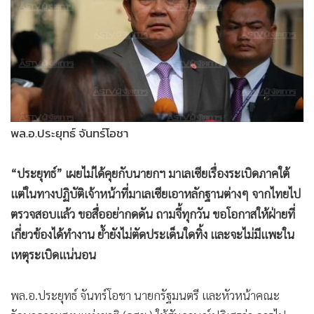
•
Good health & Well-being
•
Green Innovation & SD
•
Management & HR
•
MGR Live
•
Infographic
•
การเมือง
•
ท่องเที่ยว
พล.อ.ประยุทธ์ จันทร์โอชา
•
กีฬา
“ประยุทธ์” เผยไม่ได้คุยกับนายกฯ มาเลเซียเรื่องระเบิดภาคใต้
•
ต่างประเทศ
แต่ในทางปฏิบัติเจ้าหน้าที่มาเลเซียเอาหลักฐานต่างๆ จากไทยไป
•
Special Scoop
ตรวจสอบแล้ว ขอสื่ออย่ากดดัน ถามจี้ทุกวัน ขอโอกาสให้ฝ่ายที่
•
เศรษฐกิจ-ธุรกิจ
เกี่ยวข้องได้ทำงาน ย้ำยังไม่ตัดประเด็นใดทิ้ง และจะไม่มีแพะใน
•
จีน
เหตุระเบิดแน่นอน
•
ชุมชน-คุณภาพชีวิต
•
อาชญากรรม
พล.อ.ประยุทธ์ จันทร์โอชา นายกรัฐมนตรี และหัวหน้าคณะ
•
Motoring