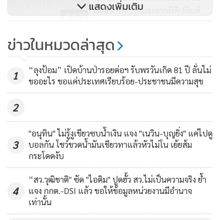
แสดงเพิ่มเติม
ฝีมือพวกหัวรุนแรงจากฟิลิปปินส์
622
ต้นตอชายแดนใต้ลุกโชน !!
ข่าวในหมวดล่าสุด
12,765
“ลุงป้อม” เปิดบ้านป่ารอยต่อฯ รับพรวันเกิด 81 ปี ลั่นไม่
1
ขออะไร ขอแค่ประเทศเรียบร้อย-ประชาชนมีความสุข
2
"อนุทิน" ไม่รู้งูเขียวซบน้ำเงิน แจง "เนวิน-บุญยิ่ง" แค่ไปดู
3
บอลกัน โชว์ขวดน้ำมันเขียวทาแล้วหัวไม่โน เย้ยส้ม
กระโดดงับ
“สว.วุฒิชาติ" ซัด "ไอติม" ปูดฮั้ว สว.ไม่เป็นความจริง ย้ำ
4
แจง กกต.-DSI แล้ว ขอให้ข้อมูลหน่วยงานมีอำนาจ
เท่านั้น