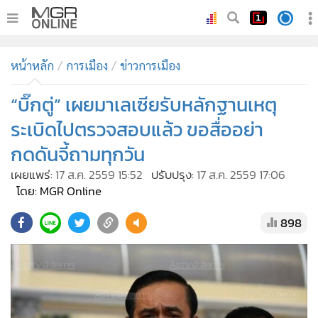
•
หน้าหลัก
หน้าหลัก
การเมือง
ข่าวการเมือง
•
ทันเหตุการณ์
•
“บิ๊กตู่” เผยมาเลเซียรับหลักฐานเหตุ
ภาคใต้
•
ภูมิภาค
ระเบิดไปตรวจสอบแล้ว ขอสื่ออย่า
•
Online Section
กดดันจี้ถามทุกวัน
•
บันเทิง
เผยแพร่:
17 ส.ค. 2559 15:52
ปรับปรุง:
17 ส.ค. 2559 17:06
•
ผู้จัดการรายวัน
โดย: MGR Online
•
คอลัมนิสต์
898
•
ละคร
•
CbizReview
•
Cyber BIZ
•
ผู้จัดกวน