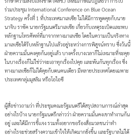
รักษาความสงบแห่งชาติ (คสช.) ให้สัมภาษณ์ปฎิเสธว่า การไป
•
เกม
ร่วมประชุม International Conference on Blue Ocean
•
วิทยาศาสตร์
Strategy ครั้งที่ 1 ที่ประเทศมาเลเซีย ไม่ได้มีการพูดคุยกับนาย
•
SMEs
นาจิบ ราซัค นายกรัฐมนตรีมาเลเซีย เกี่ยวกับเหตุระเบิดและพบ
•
หุ้น
หลักฐานโทรศัพท์ที่มาจากทางมาเลเซีย โดยในความเป็นจริงทาง
•
อินโดจีน
มาเลเซียได้รับหลักฐานไปแล้วอยู่ระหว่างการพิสูจน์ทราบ ซึ่งวันนี้
•
กองทุนรวม
ฝ่ายความมั่นคงคุยกันอยู่แล้ว บางครั้งบางเวลาก็ไม่เหมาะที่จะคุย
•
Celeb Online
ในบางเรื่องก็ไม่ใช่ว่าจะเอาทุกเรื่องไปคุย และพันกันทุกเรื่อง ซึ่ง
•
Factcheck
ทางมาเลเซียก็ไม่ได้คุยกับตนคนเดียว มีหลายประเทศโดยเฉพาะ
ประเทศกลุ่มมุสลิม หรือโอไอซี
•
ญี่ปุ่น
•
News1
•
Gotomanager
ผู้สื่อข่าวถามว่า ที่ประชุมคณะรัฐมนตรีได้สรุปสถานการณ์ล่าสุด
อย่างไรบ้าง นายกรัฐมนตรีกล่าวว่า ฝ่ายความมั่นคงเขาทำงานกัน
อยู่ และได้มีการชี้แจง รวมทั้งอยากขอร้องสื่อมวลชนว่าทำ
อย่างไรจะช่วยสร้างความเข้าใจให้เกิดมากยิ่งขึ้น และรัฐบาลไม่ได้